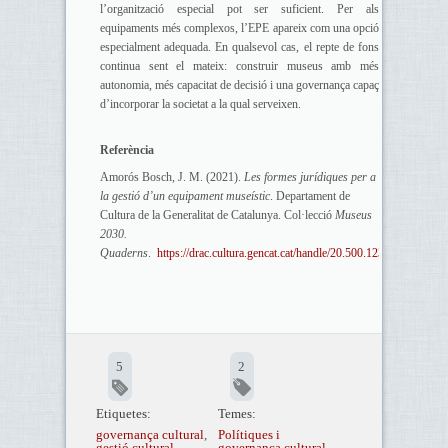
l’organització especial pot ser suficient. Per als
equipaments més complexos, l’EPE apareix com una opció
especialment adequada. En qualsevol cas, el repte de fons
continua sent el mateix: construir museus amb més
autonomia, més capacitat de decisió i una governança capaç
d’incorporar la societat a la qual serveixen.
Referència
Amorós Bosch, J. M. (2021).
Les formes jurídiques per a
la gestió d’un equipament museístic
. Departament de
Cultura de la Generalitat de Catalunya. Col·lecció
Museus
2030.
Quaderns
.
https://drac.cultura.gencat.cat/handle/20.500.12368/31054
5
2
Etiquetes:
Temes:
governança cultural
,
Polítiques i
gestió cultural
,
governança cultural
,