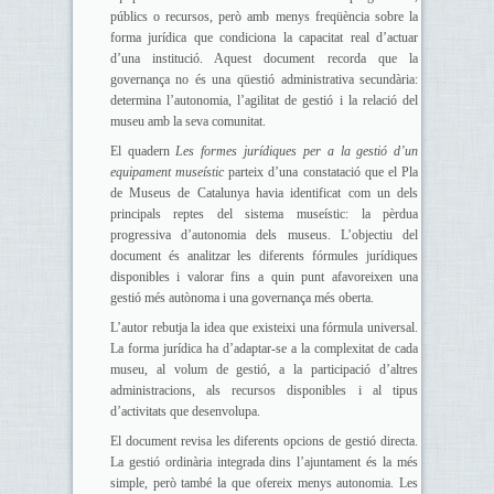
públics o recursos, però amb menys freqüència sobre la
forma jurídica que condiciona la capacitat real d’actuar
d’una institució.
Aquest document recorda que la
governança no és una qüestió administrativa secundària:
determina l’autonomia, l’agilitat de gestió i la relació del
museu amb la seva comunitat.
El quadern
Les formes jurídiques per a la gestió d’un
equipament museístic
parteix d’una constatació que el Pla
de Museus de Catalunya havia identificat com un dels
principals reptes del sistema museístic: la pèrdua
progressiva d’autonomia dels museus. L’objectiu del
document és analitzar les diferents fórmules jurídiques
disponibles i valorar fins a quin punt afavoreixen una
gestió més autònoma i una governança més oberta.
L’autor rebutja la idea que existeixi una fórmula universal.
La forma jurídica ha d’adaptar-se a la complexitat de cada
museu, al volum de gestió, a la participació d’altres
administracions, als recursos disponibles i al tipus
d’activitats que desenvolupa.
El document revisa les diferents opcions de gestió directa.
La gestió ordinària integrada dins l’ajuntament és la més
simple, però també la que ofereix menys autonomia. Les