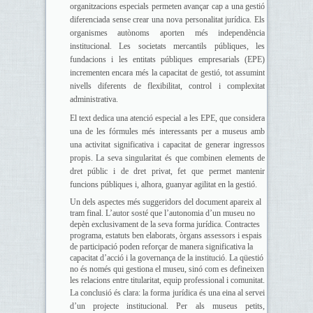
organitzacions especials permeten avançar cap a una gestió
diferenciada sense crear una nova personalitat jurídica. Els
organismes autònoms aporten més independència
institucional. Les societats mercantils públiques, les
fundacions i les entitats públiques empresarials (EPE)
incrementen encara més la capacitat de gestió, tot assumint
nivells diferents de flexibilitat, control i complexitat
administrativa.
El text dedica una atenció especial a les EPE, que considera
una de les fórmules més interessants per a museus amb
una activitat significativa i capacitat de generar ingressos
propis. La seva singularitat és que combinen elements de
dret públic i de dret privat, fet que permet mantenir
funcions públiques i, alhora, guanyar agilitat en la gestió.
Un dels aspectes més suggeridors del document apareix al
tram final. L’autor sosté que l’autonomia d’un museu no
depèn exclusivament de la seva forma jurídica. Contractes
programa, estatuts ben elaborats, òrgans assessors i espais
de participació poden reforçar de manera significativa la
capacitat d’acció i la governança de la institució. La qüestió
no és només qui gestiona el museu, sinó com es defineixen
les relacions entre titularitat, equip professional i comunitat.
La conclusió és clara: la forma jurídica és una eina al servei
d’un projecte institucional. Per als museus petits,