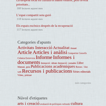
La despesa local en cultura es manté estable, però revela
prioritats...
160 lectures aquest mes
L’espai compartit sota guió
118 lectures aquest mes
Els espais escènics després de la recuperació
117 lectures aquest mes
Categories d'apunts
Activitats Interacció
Actualitat
Anuari
Article
Articles i anàlisi
Compartim
Consells
Informe
Informes i
Crònica
Entrevista
documents
Llibre
Interacció: debats
Interacció: jornades
Publicacions acadèmiques
Manual, guia
Recurs / lloc
Recursos i publicacions
Sèries editorials
web
Vídeo, pòdcast
més categories
Núvol d'etiquetes
arts i creació
cultura
avaluació de polítiques culturals