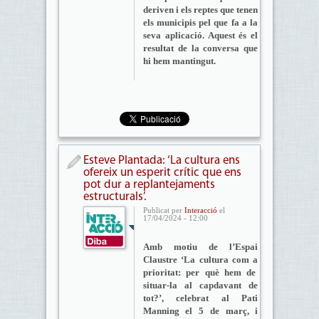
deriven i els reptes que tenen
els municipis pel que fa a la
seva aplicació. Aquest és el
resultat de la conversa que
hi hem mantingut.
Esteve Plantada: ‘La cultura ens
ofereix un esperit crític que ens
pot dur a replantejaments
estructurals’.
Publicat per
Interacció
el
17/04/2024 - 12:00
Amb motiu de l’
Espai
Claustre
‘
La cultura com a
prioritat: per què hem de
situar-la al capdavant de
tot?
’
, celebrat al Pati
Manning el 5 de març, i