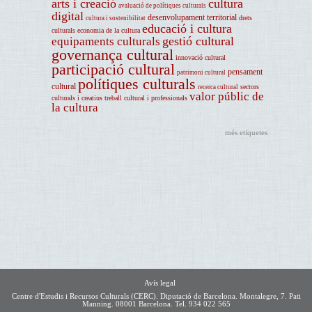
arts i creació
cultura
avaluació de polítiques culturals
digital
desenvolupament territorial
drets
cultura i sostenibilitat
educació i cultura
culturals
economia de la cultura
gestió cultural
equipaments culturals
governança cultural
innovació cultural
participació cultural
pensament
patrimoni cultural
polítiques culturals
cultural
sectors
recerca cultural
valor públic de
culturals i creatius
treball cultural i professionals
la cultura
més etiquetes
Avís legal
Centre d'Estudis i Recursos Culturals (CERC). Diputació de Barcelona. Montalegre, 7. Pati
Manning. 08001 Barcelona. Tel. 934 022 565