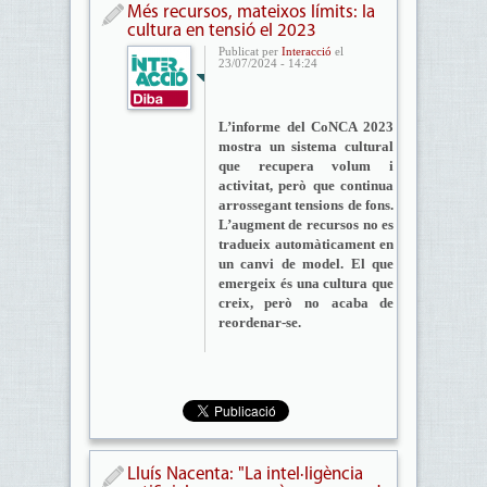
Més recursos, mateixos límits: la
cultura en tensió el 2023
Publicat per
Interacció
el
23/07/2024 - 14:24
L’informe del CoNCA 2023
mostra un sistema cultural
que recupera volum i
activitat, però que continua
arrossegant tensions de fons.
L’augment de recursos no es
tradueix automàticament en
un canvi de model. El que
emergeix és una cultura que
creix, però no acaba de
reordenar-se.
Lluís Nacenta: "La intel·ligència