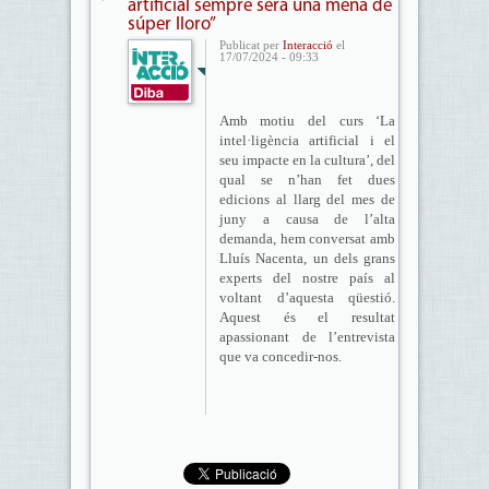
artificial sempre serà una mena de
súper lloro”
Publicat per
Interacció
el
17/07/2024 - 09:33
Amb motiu del curs ‘La
intel·ligència artificial i el
seu impacte en la cultura’, del
qual se n’han fet dues
edicions al llarg del mes de
juny a causa de l’alta
demanda, hem conversat amb
Lluís Nacenta, un dels grans
experts del nostre país al
voltant d’aquesta qüestió.
Aquest és el resultat
apassionant de l’entrevista
que va concedir-nos.