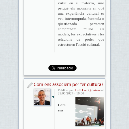
virtut en si mateixa, sinó
perquè els moments en què
una experiència cultural es
veu interrompuda, frustrada o
qüestionada permeten
comprendre millor els
models, les expectatives i les
relacions de poder que
estructuren l'acció cultural.
Com ens associem per fer cultura?
Publicat per
Jordi Lon Quintana
el
29/05/2024 - 10:00
Com
ens