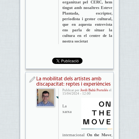
organitzat pel CERC, hem
tingut amb nosaltres Esteve
Plantada, escriptor,
periodista i gestor cultural,
que en aquesta entrevista
ens parla de situar la
cultura en el centre de la
nostra societat
La mobilitat dels artistes amb
discapacitat: reptes i experiències
Publicat per
Jordi Baltà Portolés
el
15/04/2024 - 12:00
La
xarxa
internacional
On the Move
,