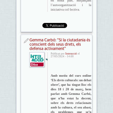
en bona part, mitjançant
l’autoorganització i la
iniciativa col·lectiva.
Gemma Carbó: "Si la ciutadania és
conscient dels seus drets, els
defensa activament"
Publicat per
Interacció
el
27/05/2024 - 14:00
Amb motiu del curs online
‘Els drets culturals: un debat
obert’, que ha tingut lloc els
dies 18 i 20 de març, hem
parlat amb Gemma Carbó,
que n’ha estat la docent,
sobre els drets relacionats
amb la cultura, el seu abast,
els problemes que se’n