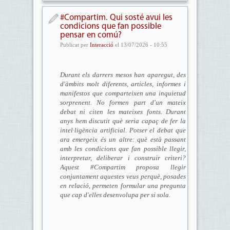
#Compartim. Qui sosté avui les
condicions que fan possible
pensar en comú?
Publicat per
Interacció
el 13/07/2026 - 10:55
Durant els darrers mesos han aparegut, des
d'à
mbits molt diferents, articles, informes i
manifestos que comparteixen una inquietud
sorprenent. No formen part d'un mateix
debat ni citen les mateixes fonts. Durant
anys hem discutit qu
è seria capaç
de fer la
intel
·ligè
ncia artificial. Potser el debat que
ara emergeix
é
s un altre: què està
passant
amb les condicions que fan possible llegir,
interpretar, deliberar i construir criteri?
Aquest #Compartim proposa llegir
conjuntament aquestes veus perqu
è
, posades
en relació, permeten formular una pregunta
que cap d'elles desenvolupa per si sola.