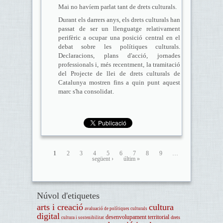
Mai no havíem parlat tant de drets culturals.
Durant els darrers anys, els drets culturals han
passat de ser un llenguatge relativament
perifèric a ocupar una posició central en el
debat sobre les polítiques culturals.
Declaracions, plans d'acció, jornades
professionals i, més recentment, la tramitació
del Projecte de llei de drets culturals de
Catalunya mostren fins a quin punt aquest
marc s'ha consolidat.
1
2
3
4
5
6
7
8
9
…
següent ›
últim »
Núvol d'etiquetes
arts i creació
cultura
avaluació de polítiques culturals
digital
desenvolupament territorial
drets
cultura i sostenibilitat