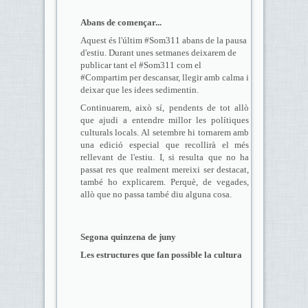
Abans de començar...
Aquest és l'últim #Som311 abans de la pausa
d'estiu. Durant unes setmanes deixarem de
publicar tant el #Som311 com el
#Compartim per descansar, llegir amb calma i
deixar que les idees sedimentin.
Continuarem, això sí, pendents de tot allò
que ajudi a entendre millor les polítiques
culturals locals. Al setembre hi tornarem amb
una edició especial que recollirà el més
rellevant de l'estiu. I, si resulta que no ha
passat res que realment mereixi ser destacat,
també ho explicarem. Perquè, de vegades,
allò que no passa també diu alguna cosa.
Segona quinzena de juny
Les estructures que fan possible la cultura