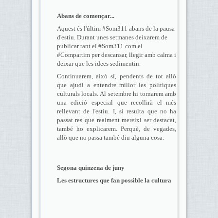
Abans de començar...
Aquest és l'últim #Som311 abans de la pausa
d'estiu. Durant unes setmanes deixarem de
publicar tant el #Som311 com el
#Compartim per descansar, llegir amb calma i
deixar que les idees sedimentin.
Continuarem, això sí, pendents de tot allò
que ajudi a entendre millor les polítiques
culturals locals. Al setembre hi tornarem amb
una edició especial que recollirà el més
rellevant de l'estiu. I, si resulta que no ha
passat res que realment mereixi ser destacat,
també ho explicarem. Perquè, de vegades,
allò que no passa també diu alguna cosa.
Segona quinzena de juny
Les estructures que fan possible la cultura