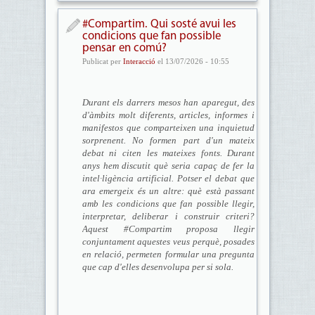
#Compartim. Qui sosté avui les
condicions que fan possible
pensar en comú?
Publicat per
Interacció
el 13/07/2026 - 10:55
Durant els darrers mesos han aparegut, des
d'à
mbits molt diferents, articles, informes i
manifestos que comparteixen una inquietud
sorprenent. No formen part d'un mateix
debat ni citen les mateixes fonts. Durant
anys hem discutit qu
è seria capaç
de fer la
intel
·ligè
ncia artificial. Potser el debat que
ara emergeix
é
s un altre: què està
passant
amb les condicions que fan possible llegir,
interpretar, deliberar i construir criteri?
Aquest #Compartim proposa llegir
conjuntament aquestes veus perqu
è
, posades
en relació, permeten formular una pregunta
que cap d'elles desenvolupa per si sola.