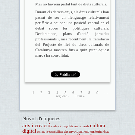
Mai no havíem parlat tant de drets culturals.
Durant els darrers anys, els drets culturals han
passat de ser un llenguatge relativament
perifèric a ocupar una posició central en el
debat sobre les polítiques culturals.
Declaracions, plans d'acció, jornades
professionals i, més recentment, la tramitació
del Projecte de llei de drets culturals de
Catalunya mostren fins a quin punt aquest
marc s'ha consolidat.
1
2
3
4
5
6
7
8
9
…
següent ›
últim »
Núvol d'etiquetes
arts i creació
cultura
avaluació de polítiques culturals
digital
desenvolupament territorial
drets
cultura i sostenibilitat