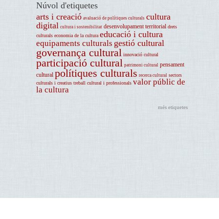
Núvol d'etiquetes
arts i creació
cultura
avaluació de polítiques culturals
digital
desenvolupament territorial
drets
cultura i sostenibilitat
educació i cultura
culturals
economia de la cultura
gestió cultural
equipaments culturals
governança cultural
innovació cultural
participació cultural
pensament
patrimoni cultural
polítiques culturals
cultural
sectors
recerca cultural
valor públic de
culturals i creatius
treball cultural i professionals
la cultura
més etiquetes
Avís legal