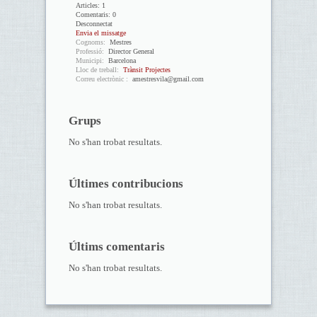
Articles:
1
Comentaris:
0
Desconnectat
Envia el missatge
Cognoms:
Mestres
Professió:
Director General
Municipi:
Barcelona
Lloc de treball:
Trànsit Projectes
Correu electrònic :
amestresvila@gmail.com
Grups
No s'han trobat resultats.
Últimes contribucions
No s'han trobat resultats.
Últims comentaris
No s'han trobat resultats.