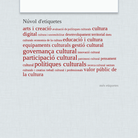
Núvol d'etiquetes
arts i creació
cultura
avaluació de polítiques culturals
digital
desenvolupament territorial
drets
cultura i sostenibilitat
educació i cultura
culturals
economia de la cultura
gestió cultural
equipaments culturals
governança cultural
innovació cultural
participació cultural
pensament
patrimoni cultural
polítiques culturals
cultural
sectors
recerca cultural
valor públic de
culturals i creatius
treball cultural i professionals
la cultura
més etiquetes