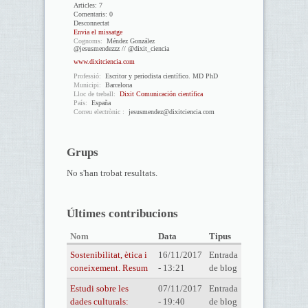
Articles:
7
Comentaris:
0
Desconnectat
Envia el missatge
Cognoms:
Méndez González
@jesusmendezzz // @dixit_ciencia
www.dixitciencia.com
Professió:
Escritor y periodista científico. MD PhD
Municipi:
Barcelona
Lloc de treball:
Dixit Comunicación científica
País:
España
Correu electrònic :
jesusmendez@dixitciencia.com
Grups
No s'han trobat resultats.
Últimes contribucions
Nom
Data
Tipus
Sostenibilitat, ètica i
16/11/2017
Entrada
coneixement. Resum
- 13:21
de blog
Estudi sobre les
07/11/2017
Entrada
dades culturals:
- 19:40
de blog