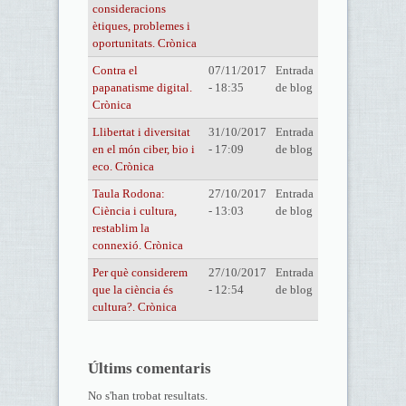
consideracions
ètiques, problemes i
oportunitats. Crònica
Contra el
07/11/2017
Entrada
papanatisme digital.
- 18:35
de blog
Crònica
Llibertat i diversitat
31/10/2017
Entrada
en el món ciber, bio i
- 17:09
de blog
eco. Crònica
Taula Rodona:
27/10/2017
Entrada
Ciència i cultura,
- 13:03
de blog
restablim la
connexió. Crònica
Per què considerem
27/10/2017
Entrada
que la ciència és
- 12:54
de blog
cultura?. Crònica
Últims comentaris
No s'han trobat resultats.