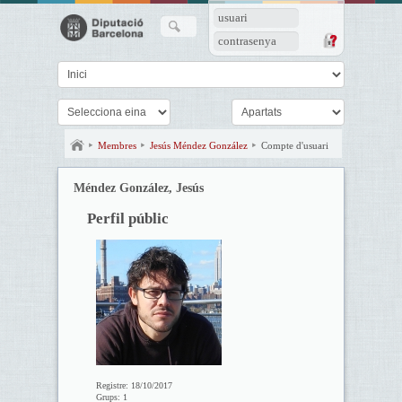
usuari
contrasenya
Membres
Jesús Méndez González
Compte d'usuari
Méndez González, Jesús
Perfil públic
Registre:
18/10/2017
Grups:
1