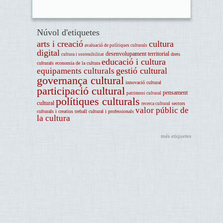
Núvol d'etiquetes
arts i creació
cultura
avaluació de polítiques culturals
digital
desenvolupament territorial
drets
cultura i sostenibilitat
educació i cultura
culturals
economia de la cultura
gestió cultural
equipaments culturals
governança cultural
innovació cultural
participació cultural
pensament
patrimoni cultural
polítiques culturals
cultural
sectors
recerca cultural
valor públic de
culturals i creatius
treball cultural i professionals
la cultura
més etiquetes