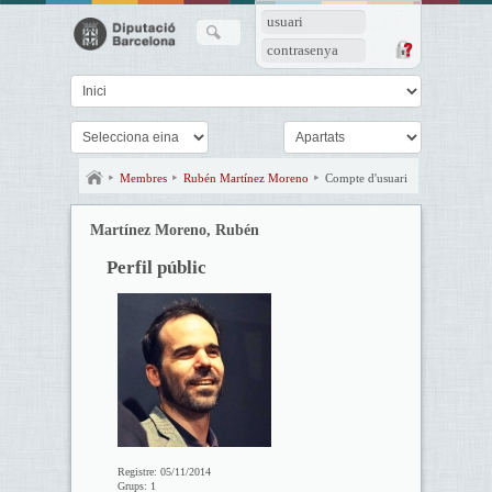
usuari
contrasenya
Membres
Rubén Martínez Moreno
Compte d'usuari
Martínez Moreno, Rubén
Perfil públic
Registre:
05/11/2014
Grups:
1