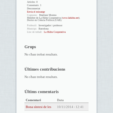
Articles:
0
Comentaris:
1
Desconnectat
Envia el missatge
Cognoms:
Martínez Moreno
Membre de La Hidra Cooperativa (
www.lahidra.net
).
Doctor en Ciència Política (UAB).
Professió:
Investigador i professor
Municipi:
Barcelona
Lloc de treball:
La Hidra Cooperativa
Grups
No s'han trobat resultats.
Últimes contribucions
No s'han trobat resultats.
Últims comentaris
Comentari
Data
Bona síntesi de les
10/11/2014 - 12:41