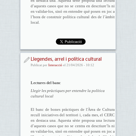
en destaca una. Aquesta sèrie proposa una lectura
d’aquests casos que no se centra en descriure’ls ni
en validar-los, sinó en entendre què posen en joc a
l’hora de construir política cultural des de l’àmbit
local.
Llegendes, arrel i política cultural
Publicat per
Interacció
el 21/04/2026 - 10:12
Lectures del banc
Llegir les pràctiques per entendre la política
cultural local
El banc de bones pràctiques de l'Àrea de Cultura
recull iniciatives del territori i, cada mes, el CERC
en destaca una. Aquesta sèrie proposa una lectura
d’aquests casos que no se centra en descriure’ls ni
en validar-los, sinó en entendre què posen en joc a