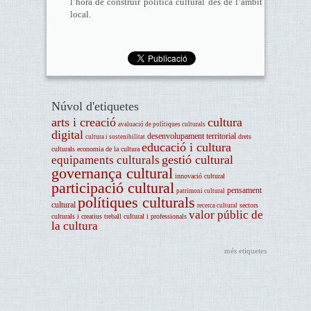
l’hora de construir política cultural des de l’àmbit
local.
Núvol d'etiquetes
arts i creació
cultura
avaluació de polítiques culturals
digital
desenvolupament territorial
drets
cultura i sostenibilitat
educació i cultura
culturals
economia de la cultura
gestió cultural
equipaments culturals
governança cultural
innovació cultural
participació cultural
pensament
patrimoni cultural
polítiques culturals
cultural
sectors
recerca cultural
valor públic de
culturals i creatius
treball cultural i professionals
la cultura
més etiquetes