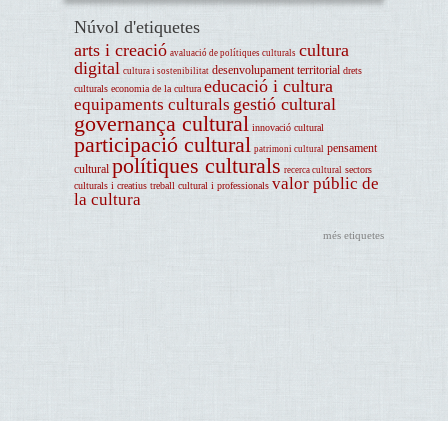
Núvol d'etiquetes
arts i creació
cultura
avaluació de polítiques culturals
digital
desenvolupament territorial
drets
cultura i sostenibilitat
educació i cultura
culturals
economia de la cultura
gestió cultural
equipaments culturals
governança cultural
innovació cultural
participació cultural
pensament
patrimoni cultural
polítiques culturals
cultural
sectors
recerca cultural
valor públic de
culturals i creatius
treball cultural i professionals
la cultura
més etiquetes