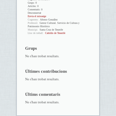
Grups:
0
Articles:
0
Comentaris:
0
Desconnectat
Envia el missatge
Cognoms:
Afonso González
Professió:
Gestor Cultural. Servicio de Cultura y
Patrimonio Histórico
Municipi:
Santa Cruz de Tenerife
Lloc de treball:
Cabildo de Tenerife
Grups
No s'han trobat resultats.
Últimes contribucions
No s'han trobat resultats.
Últims comentaris
No s'han trobat resultats.