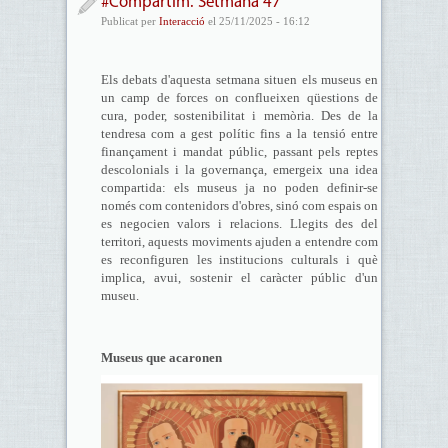
#Compartim. Setmana 47
Publicat per
Interacció
el 25/11/2025 - 16:12
Els debats d'aquesta setmana situen els museus en
un camp de forces on conflueixen qüestions de
cura, poder, sostenibilitat i memòria. Des de la
tendresa com a gest polític fins a la tensió entre
finançament i mandat públic, passant pels reptes
descolonials i la governança, emergeix una idea
compartida: els museus ja no poden definir-se
només com contenidors d'obres, sinó com espais on
es negocien valors i relacions. Llegits des del
territori, aquests moviments ajuden a entendre com
es reconfiguren les institucions culturals i què
implica, avui, sostenir el caràcter públic d'un
museu.
Museus que acaronen