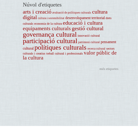
Núvol d'etiquetes
arts i creació
cultura
avaluació de polítiques culturals
digital
desenvolupament territorial
drets
cultura i sostenibilitat
educació i cultura
culturals
economia de la cultura
gestió cultural
equipaments culturals
governança cultural
innovació cultural
participació cultural
pensament
patrimoni cultural
polítiques culturals
cultural
sectors
recerca cultural
valor públic de
culturals i creatius
treball cultural i professionals
la cultura
més etiquetes
Avís legal