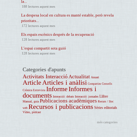
la...
188 lectures aquest mes
La despesa local en cultura es manté estable, però revela
prioritats...
172 lectures aquest mes
Els espais escènics després de la recuperació
128 lectures aquest mes
L’espai compartit sota guió
128 lectures aquest mes
Categories d'apunts
Activitats Interacció
Actualitat
Anuari
Article
Articles i anàlisi
Compartim
Consells
Informe
Informes i
Crònica
Entrevista
documents
Llibre
Interacció: debats
Interacció: jornades
Publicacions acadèmiques
Manual, guia
Recurs / lloc
Recursos i publicacions
Sèries editorials
web
Vídeo, pòdcast
més categories