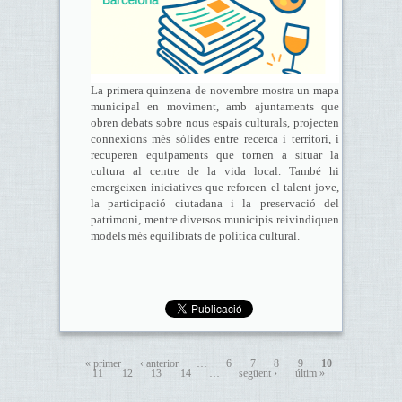
La primera quinzena de novembre mostra un mapa
municipal en moviment, amb ajuntaments que
obren debats sobre nous espais culturals, projecten
connexions més sòlides entre recerca i territori, i
recuperen equipaments que tornen a situar la
cultura al centre de la vida local. També hi
emergeixen iniciatives que reforcen el talent jove,
la participació ciutadana i la preservació del
patrimoni, mentre diversos municipis reivindiquen
models més equilibrats de política cultural.
« primer
‹ anterior
…
6
7
8
9
10
11
12
13
14
…
següent ›
últim »