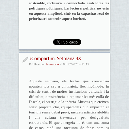
sostenible, inclusiva i connectada amb totes les
polítiques públiques. La lectura política no està
en aquesta amplitud, sinó en la capacitat real de
prioritzar i sostenir aquest horitzó.
#Compartim. Setmana 48
Publicat per
Interacció
el 03/12/2025 - 11:12
Aquesta setmana, els textos que compartim
apunten tots cap a un mateix lloc incòmode: la
crisi de sentit de moltes institucions culturals i la
dificultat, o resistència, a repensar-les més enllà de
l'escala, el prestigi o la inèrcia. Museus que creixen
sense projecte clar, equipaments que impacten el
territori sense debat previ, mercats artístics afeblits
i una cultura travessada per desigualtats
estructurals. El que emergeix no és tant una suma
de casos, sinó una pregunta de fons: com es