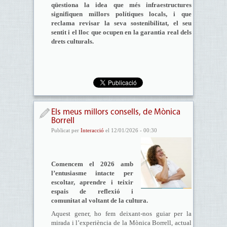
qüestiona la idea que més infraestructures
signifiquen millors polítiques locals, i que
reclama revisar la seva sostenibilitat, el seu
sentit i el lloc que ocupen en la garantia real dels
drets culturals.
Els meus millors consells, de Mònica
Borrell
Publicat per
Interacció
el 12/01/2026 - 00:30
Comencem el 2026 amb
l’entusiasme intacte per
escoltar, aprendre i teixir
espais de reflexió i
comunitat al voltant de la cultura.
Aquest gener, ho fem deixant-nos guiar per la
mirada i l’experiència de la Mònica Borrell, actual