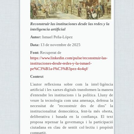
Reconstruir las instituciones desde las redes y la
inteligencia artificial
Autor:
Ismael Peña-López
Data:
13 de novembre de 2025
Font:
Recuperat de
https://www.linkedin.com/pulse/reconstruir-las-
instituciones-desde-redes-y-la-ismael-
pe%C3%B1a-l%C3%B3pez-4o4qf/
Context
L'autor reflexiona sobre com la intel·ligència
artificial i les xarxes digitals transformen la manera
d'entendre les institucions i la política. Lluny de
veure la tecnologia com una amenaça, defensa la
necessitat de "reconstruir des de dins" la
institucionalitat democràtica, fent-la més oberta,
deliberativa i basada en la confiança. El text
proposa repensar la governança i la participació
ciutadana en clau de sentit col·lectiu i propòsit
compartit.