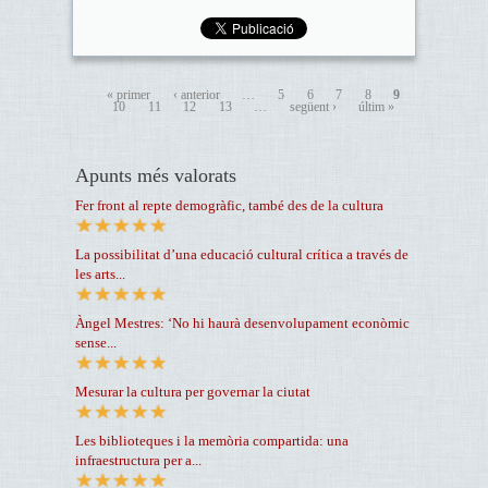
« primer
‹ anterior
…
5
6
7
8
9
10
11
12
13
…
següent ›
últim »
Apunts més valorats
Fer front al repte demogràfic, també des de la cultura
La possibilitat d’una educació cultural crítica a través de
les arts...
Àngel Mestres: ‘No hi haurà desenvolupament econòmic
sense...
Mesurar la cultura per governar la ciutat
Les biblioteques i la memòria compartida: una
infraestructura per a...