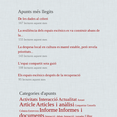
Apunts més llegits
De les dades al críteri
167 lectures aquest mes
La resiliència dels espais escènics es va construir abans de
la...
155 lectures aquest mes
La despesa local en cultura es manté estable, però revela
prioritats...
143 lectures aquest mes
L’espai compartit sota guió
108 lectures aquest mes
Els espais escènics després de la recuperació
95 lectures aquest mes
Categories d'apunts
Activitats Interacció
Actualitat
Anuari
Article
Articles i anàlisi
Compartim
Consells
Informe
Informes i
Crònica
Entrevista
documents
Llibre
Interacció: debats
Interacció: jornades