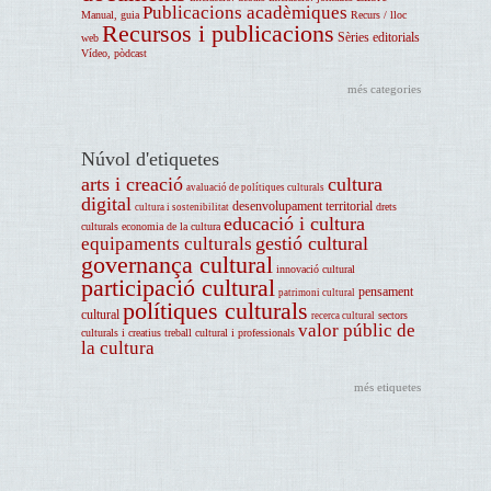
Publicacions acadèmiques
Manual, guia
Recurs / lloc
Recursos i publicacions
Sèries editorials
web
Vídeo, pòdcast
més categories
Núvol d'etiquetes
arts i creació
cultura
avaluació de polítiques culturals
digital
desenvolupament territorial
drets
cultura i sostenibilitat
educació i cultura
culturals
economia de la cultura
gestió cultural
equipaments culturals
governança cultural
innovació cultural
participació cultural
pensament
patrimoni cultural
polítiques culturals
cultural
sectors
recerca cultural
valor públic de
culturals i creatius
treball cultural i professionals
la cultura
més etiquetes