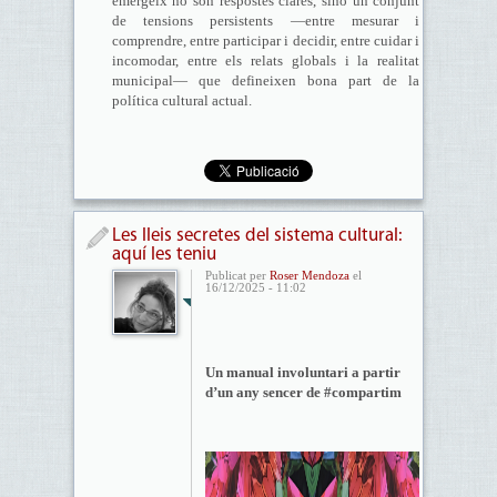
emergeix no són respostes clares, sinó un conjunt
de tensions persistents —entre mesurar i
comprendre, entre participar i decidir, entre cuidar i
incomodar, entre els relats globals i la realitat
municipal— que defineixen bona part de la
política cultural actual.
Les lleis secretes del sistema cultural:
aquí les teniu
Publicat per
Roser Mendoza
el
16/12/2025 - 11:02
Un manual involuntari a partir
d’un any sencer de #compartim