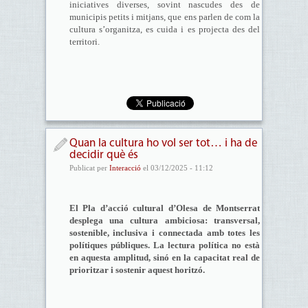
iniciatives diverses, sovint nascudes des de
municipis petits i mitjans, que ens parlen de com la
cultura s’organitza, es cuida i es projecta des del
territori.
Quan la cultura ho vol ser tot… i ha de
decidir què és
Publicat per
Interacció
el 03/12/2025 - 11:12
El Pla d’acció cultural d’Olesa de Montserrat
desplega una cultura ambiciosa: transversal,
sostenible, inclusiva i connectada amb totes les
polítiques públiques. La lectura política no està
en aquesta amplitud, sinó en la capacitat real de
prioritzar i sostenir aquest horitzó.