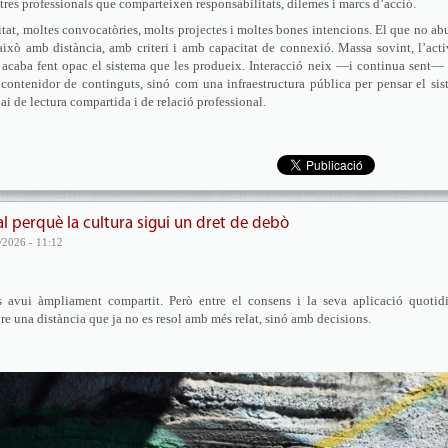
tres professionals que comparteixen responsabilitats, dilemes i marcs d’acció.
itat, moltes convocatòries, molts projectes i moltes bones intencions. El que no a
ot això amb distància, amb criteri i amb capacitat de connexió. Massa sovint, l’acti
ns acaba fent opac el sistema que les produeix. Interacció neix —i continua sent
ontenidor de continguts, sinó com una infraestructura pública per pensar el si
ai de lectura compartida i de relació professional.
al perquè la cultura sigui un dret de debò
/2026 - 11:12
és avui àmpliament compartit. Però entre el consens i la seva aplicació quotid
re una distància que ja no es resol amb més relat, sinó amb decisions.