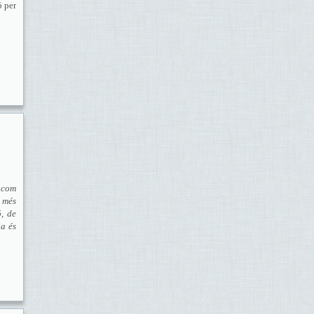
ó per
 com
 més
ó, de
ia és