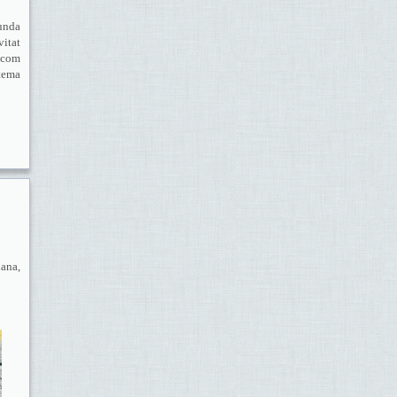
bunda
vitat
— com
stema
iana,