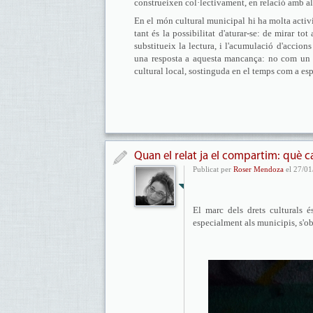
construeixen col·lectivament, en relació amb al
En el món cultural municipal hi ha molta activ
tant és la possibilitat d'aturar-se: de mirar t
substitueix la lectura, i l'acumulació d'accio
una resposta a aquesta mancança: no com un c
cultural local, sostinguda en el temps com a esp
Quan el relat ja el compartim: què c
Publicat per
Roser Mendoza
el 27/01
El marc dels drets culturals 
especialment als municipis, s'ob