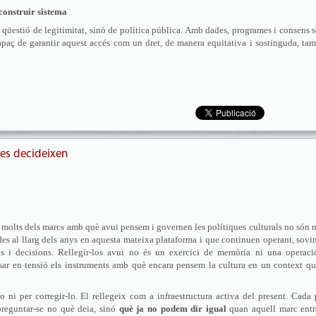
 construir sistema
na qüestió de legitimitat, sinó de política pública. Amb dades, programes i consens 
s capaç de garantir aquest accés com un dret, de manera equitativa i sostinguda, ta
pes decideixen
 molts dels marcs amb què avui pensem i governen les polítiques culturals no són 
des al llarg dels anys en aquesta mateixa plataforma i que continuen operant, sovi
eris i decisions. Rellegir-los avui no és un exercici de memòria ni una operac
sar en tensió els instruments amb què encara pensem la cultura en un context q
lo ni per corregir-lo. El rellegeix com a infraestructura activa del present. Cada
 preguntar-se no què deia, sinó
què ja no podem dir igual
quan aquell marc entr