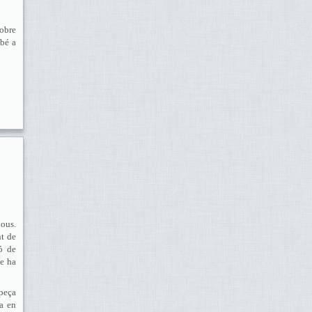
sobre
mbé a
nous.
nt de
ió de
ue ha
 peça
a en