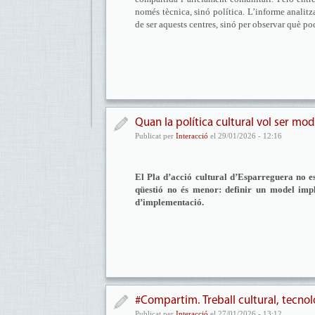
només tècnica, sinó política. L’informe analitz
de ser aquests centres, sinó per observar què pod
Quan la política cultural vol ser mode
Publicat per
Interacció
el 29/01/2026 - 12:16
El Pla d’acció cultural d’Esparreguera no es
qüestió no és menor: definir un model impl
d’implementació.
#Compartim. Treball cultural, tecnolog
Publicat per
Interacció
el 27/01/2026 - 13:12