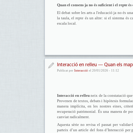
Quan el consens ja no és suficient i el repte és
El debat sobre les arts a l'educació ja no és u
la taula, el repte és un altre: si el sistema é
escala local.
Interacció en relleu — Quan els ma
Publicat per
Interacció
el 20/01/2026 - 11:12
Interacció en relleu
neix de la constatació que
Provenen de textos, debats i hipòtesis formula
manera implícita, en les nostres eines, crit
recuperació patrimonial. És una manera de po
canviat radicalment.
Aquesta sèrie no revisa el passat per validar-
parteix d’un article del fons d’Interacció per