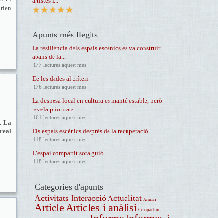
artistes i...
urien
Apunts més llegits
La resiliència dels espais escènics es va construir
abans de la...
177 lectures aquest mes
De les dades al críteri
176 lectures aquest mes
La despesa local en cultura es manté estable, però
revela prioritats...
161 lectures aquest mes
i. La
real
Els espais escènics després de la recuperació
118 lectures aquest mes
L’espai compartit sota guió
118 lectures aquest mes
Categories d'apunts
Activitats Interacció
Actualitat
Anuari
Article
Articles i anàlisi
Compartim
Informe
Informes i