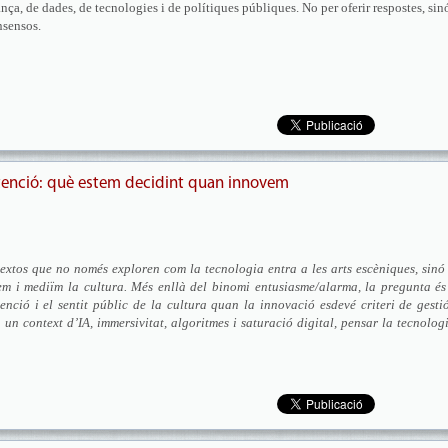
ça, de dades, de tecnologies i de polítiques públiques. No per oferir respostes, sin
nsensos.
atenció: què estem decidint quan innovem
xtos que no només exploren com la tecnologia entra a les arts escèniques, sinó
 i mediïm la cultura. Més enllà del binomi entusiasme/alarma, la pregunta és
enció i el sentit públic de la cultura quan la innovació esdevé criteri de gesti
 un context d’IA, immersivitat, algoritmes i saturació digital, pensar la tecnolog