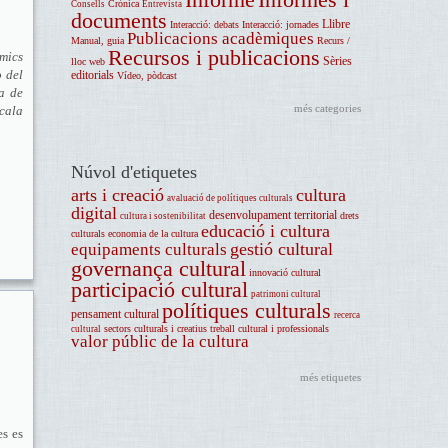
Crònica
Consells
Entrevista
documents
Llibre
Interacció: debats
Interacció: jornades
Publicacions acadèmiques
Manual, guia
Recurs /
Recursos i publicacions
òmics
Sèries
lloc web
o del
editorials
Vídeo, pòdcast
a de
més categories
scala
Núvol d'etiquetes
arts i creació
cultura
avaluació de polítiques culturals
digital
desenvolupament territorial
drets
cultura i sostenibilitat
educació i cultura
culturals
economia de la cultura
gestió cultural
equipaments culturals
governança cultural
innovació cultural
participació cultural
patrimoni cultural
polítiques culturals
pensament cultural
recerca
sectors culturals i creatius
treball cultural i professionals
cultural
valor públic de la cultura
més etiquetes
es es