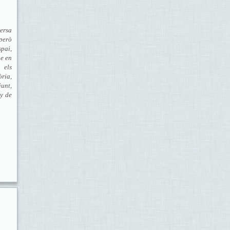
ersa
però
pai,
ue en
 els
òria,
junt,
ny de