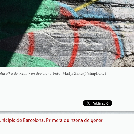
elat s'ha de traduir en decisions
Foto: Marija Zaric (@simplicity)
unicipis de Barcelona. Primera quinzena de gener