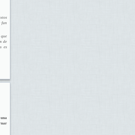
extos
e fan
s que
om de
s es
 una
rnar