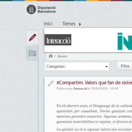
Inici
Temes
Interacció
Apunts
Categories:
#Compartim. Valors que fan de sist
Publicat per
Interacció
el 20/04/2026 - 10:00
En els darrers anys, el llenguatge de la cultur
apareixen per casualitat. Sovint guanyen cen
mateixes paraules enuncien. Aquesta setmana, 
garanteix sostenibilitat ni equitat, el discurs 
La qüestió no és si aquests valors són necessar