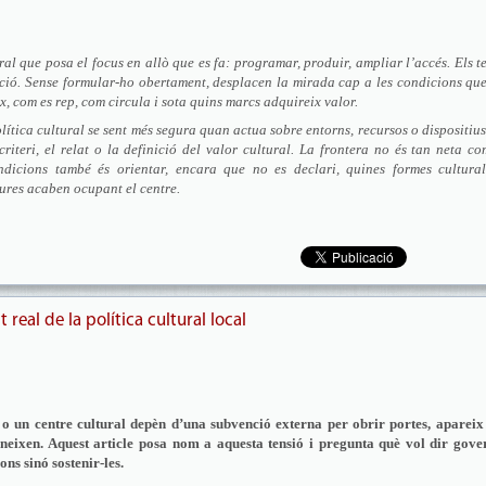
al que posa el focus en allò que es fa: programar, produir, ampliar l’accés. Els t
ció. Sense formular-ho obertament, desplacen la mirada cap a les condicions qu
x, com es rep, com circula i sota quins marcs adquireix valor.
lítica cultural se sent més segura quan actua sobre entorns, recursos o dispositiu
riteri, el relat o la definició del valor cultural. La frontera no és tan neta c
ndicions també és orientar, encara que no es declari, quines formes cultural
tures acaben ocupant el centre.
t real de la política cultural local
o un centre cultural depèn d’una subvenció externa per obrir portes, apareix
oneixen. Aquest article posa nom a aquesta tensió i pregunta què vol dir gove
ns sinó sostenir-les.