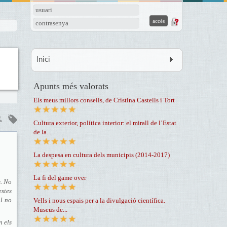
usuari
contrasenya
Inici
Apunts més valorats
Els meus millors consells, de Cristina Castells i Tort
Cultura exterior, política interior: el mirall de l’Estat
de la...
La despesa en cultura dels municipis (2014-2017)
La fi del game over
s. No
stes
al no
Vells i nous espais per a la divulgació científica.
Museus de...
n els