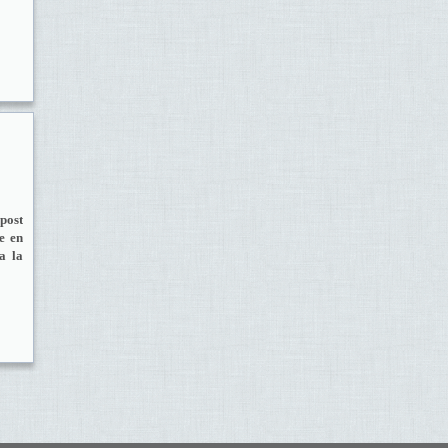
upost
re en
na la