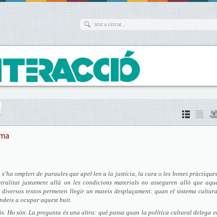
ema
a s’ha omplert de paraules que apel·len a la justícia, la cura o les bones pràctique
tralitat justament allà on les condicions materials no asseguren allò que aque
diversos textos permeten llegir un mateix desplaçament: quan el sistema cultur
tendeix a ocupar aquest buit.
is. Ho són. La pregunta és una altra: què passa quan la política cultural delega e