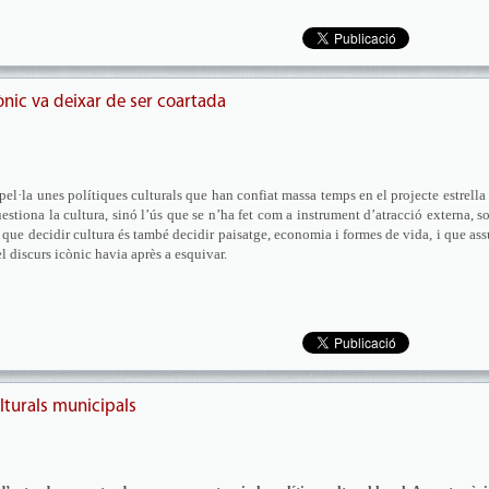
ònic va deixar de ser coartada
el·la unes polítiques culturals que han confiat massa temps en el projecte estrell
stiona la cultura, sinó l’ús que se n’ha fet com a instrument d’atracció externa, s
rda que decidir cultura és també decidir paisatge, economia i formes de vida, i que as
el discurs icònic havia après a esquivar.
lturals municipals