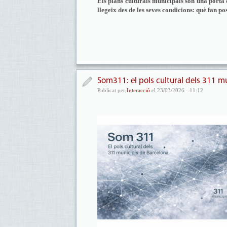
Els plans culturals municipals són una porta d
llegeix des de les seves condicions: què fan po
Som311: el pols cultural dels 311 m
Publicat per
Interacció
el 23/03/2026 - 11:12