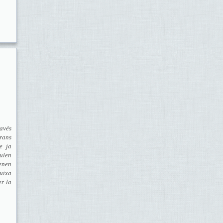
avés
rans
e ja
gulen
tenen
buixa
er la