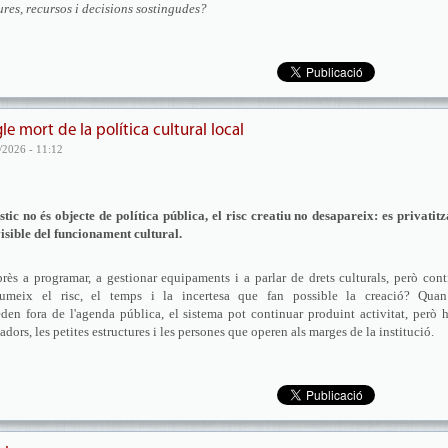
ures, recursos i decisions sostingudes?
le mort de la política cultural local
/2026 - 11:12
c no és objecte de política pública, el risc creatiu no desapareix: es privatitz
isible del funcionament cultural.
près a programar, a gestionar equipaments i a parlar de drets culturals, però con
sumeix el risc, el temps i la incertesa que fan possible la creació? Quan
den fora de l'agenda pública, el sistema pot continuar produint activitat, però 
adors, les petites estructures i les persones que operen als marges de la institució.