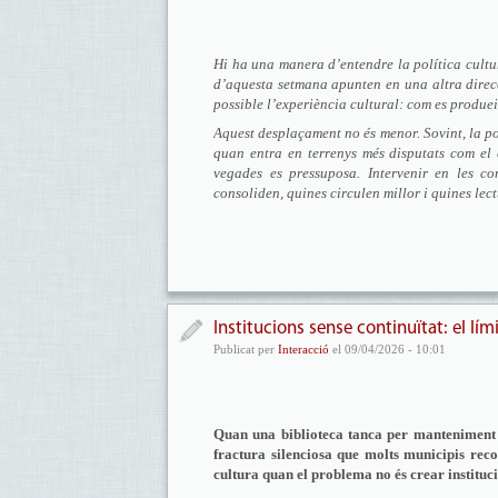
Hi ha una manera d’entendre la política cultur
d’aquesta setmana apunten en una altra direc
possible l’experiència cultural: com es produei
Aquest desplaçament no és menor. Sovint, la po
quan entra en terrenys més disputats com el c
vegades es pressuposa. Intervenir en les co
consoliden, quines circulen millor i quines lec
Institucions sense continuïtat: el lími
Publicat per
Interacció
el 09/04/2026 - 10:01
Quan una biblioteca tanca per manteniment 
fractura silenciosa que molts municipis rec
cultura quan el problema no és crear institucio