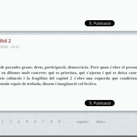
tol 2
/2026 - 10:12
 de paraules grans: drets, participació, democràcia. Però quan s'obre el press
ol en dilemes molt concrets: què es prioritza, què s'ajorna i què es deixa cau
drets culturals i la fragilitat del capítol 2 s'obre una esquerda que condicio
stenir espais de trobada, dissens i imaginació col·lectiva.
2
3
4
5
6
7
8
9
…
següent ›
últim »