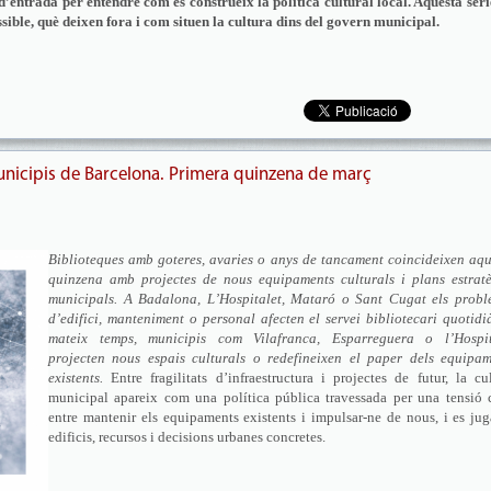
’entrada per entendre com es construeix la política cultural local. Aquesta sèri
ssible, què deixen fora i com situen la cultura dins del govern municipal.
unicipis de Barcelona. Primera quinzena de març
Biblioteques amb goteres, avaries o anys de tancament coincideixen aqu
quinzena amb projectes de nous equipaments culturals i plans estratè
municipals. A Badalona, L’Hospitalet, Mataró o Sant Cugat els probl
d’edifici, manteniment o personal afecten el servei bibliotecari quotidi
mateix temps, municipis com Vilafranca, Esparreguera o l’Hospit
projecten nous espais culturals o redefineixen el paper dels equipam
existents.
Entre fragilitats d’infraestructura i projectes de futur, la cu
municipal apareix com una política pública travessada per una tensió c
entre mantenir els equipaments existents i impulsar-ne de nous, i es ju
edificis, recursos i decisions urbanes concretes.