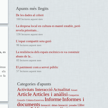
Apunts més llegits
De les dades al críteri
160 lectures aquest mes
La despesa local en cultura es manté estable, però
revela prioritats...
136 lectures aquest mes
L’espai compartit sota guió
96 lectures aquest mes
a, es
La resiliència dels espais escènics es va construir
abans de la...
83 lectures aquest mes
tinua
El patrimoni com a servei públic
 els
57 lectures aquest mes
ho fa
Categories d'apunts
Activitats Interacció
Actualitat
Anuari
Article
Articles i anàlisi
Compartim
Informe
Informes i
Crònica
Consells
Entrevista
documents
Llibre
Interacció: debats
Interacció: jornades