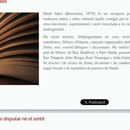
ales
Martí Sales (Barcelona, 1979) és un escriptor, po
traductor, músic i crític cultural català, conegut per la
obra irreverent, experimental i molt vinculada a la cu
underground.
Ha escrit articles, bildungromans en vers, textic
manifestos, llibrets d'òhpera, cançons esgaripades am
Sirles, nits octosil·làbiques i diccionaris. Ha traduï
pila de llibres: de Ray Bradbury a Patti Smith, passan
Kae Tempest, John Berger, Kurt Vonnegut o John Fante
fet d'actor i de tècnic de llums, de mestre i de cambre
negre literari i de repartidor de paneres de Nadal.
o disputar-ne el sentit