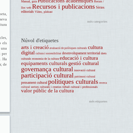
Publicacions acadèmiques
Manual, guia
Recurs /
Recursos i publicacions
Sèries
lloc web
editorials
Vídeo, pòdcast
eta,
 seva
més categories
ltura
les,
Núvol d'etiquetes
b els
arts i creació
cultura
t una
avaluació de polítiques culturals
digital
t per
desenvolupament territorial
drets
cultura i sostenibilitat
educació i cultura
. Ha
culturals
economia de la cultura
gestió cultural
equipaments culturals
r, de
governança cultural
innovació cultural
participació cultural
patrimoni cultural
polítiques culturals
pensament cultural
recerca
sectors culturals i creatius
treball cultural i professionals
cultural
valor públic de la cultura
més etiquetes