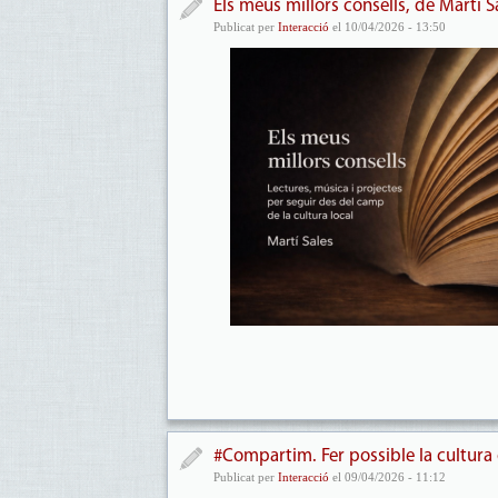
Els meus millors consells, de Martí S
Publicat per
Interacció
el 10/04/2026 - 13:50
#Compartim. Fer possible la cultura 
Publicat per
Interacció
el 09/04/2026 - 11:12