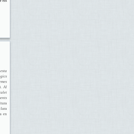
e els
esta
gics
emes
à. Al
alet
ents
ltura
lara
ga en