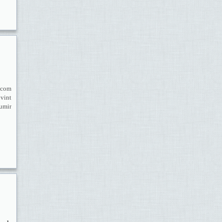
a com
ovint
sumir