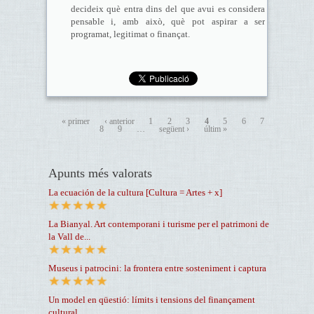
decideix què entra dins del que avui es considera
pensable i, amb això, què pot aspirar a ser
programat, legitimat o finançat.
« primer
‹ anterior
1
2
3
4
5
6
7
8
9
…
següent ›
últim »
Apunts més valorats
La ecuación de la cultura [Cultura = Artes + x]
La Bianyal. Art contemporani i turisme per el patrimoni de
la Vall de...
Museus i patrocini: la frontera entre sosteniment i captura
Un model en qüestió: límits i tensions del finançament
cultural...