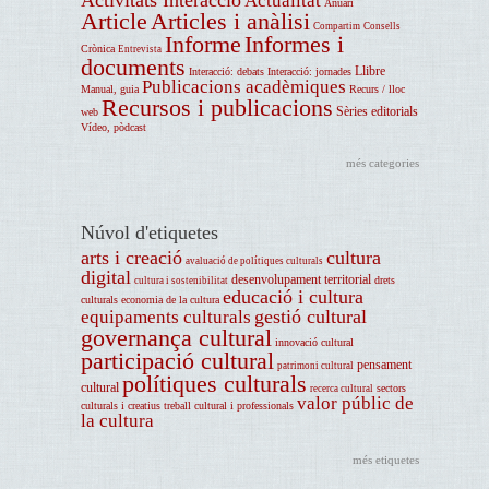
Actualitat
Anuari
Article
Articles i anàlisi
Compartim
Consells
Informe
Informes i
Crònica
Entrevista
documents
Llibre
Interacció: debats
Interacció: jornades
Publicacions acadèmiques
Manual, guia
Recurs / lloc
Recursos i publicacions
Sèries editorials
web
Vídeo, pòdcast
més categories
Núvol d'etiquetes
arts i creació
cultura
avaluació de polítiques culturals
digital
desenvolupament territorial
drets
cultura i sostenibilitat
educació i cultura
culturals
economia de la cultura
gestió cultural
equipaments culturals
governança cultural
innovació cultural
participació cultural
pensament
patrimoni cultural
polítiques culturals
cultural
sectors
recerca cultural
valor públic de
culturals i creatius
treball cultural i professionals
la cultura
més etiquetes