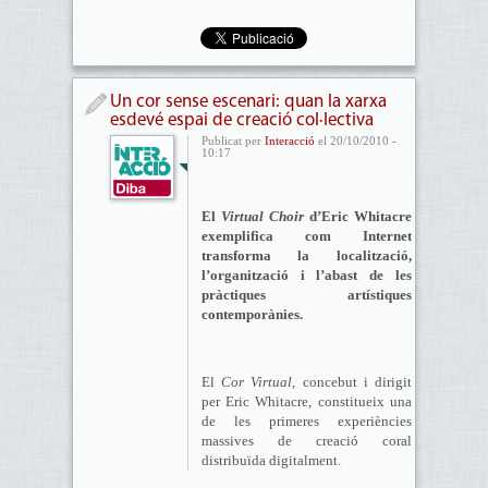
Un cor sense escenari: quan la xarxa
esdevé espai de creació col·lectiva
Publicat per
Interacció
el 20/10/2010 -
10:17
El
Virtual Choir
d’Eric Whitacre
exemplifica com Internet
transforma la localització,
l’organització i l’abast de les
pràctiques artístiques
contemporànies.
El
Cor Virtual
, concebut i dirigit
per Eric Whitacre, constitueix una
de les primeres experiències
massives de creació coral
distribuïda digitalment.