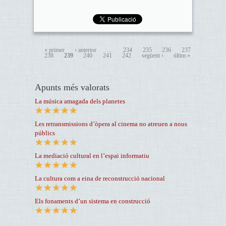
« primer
‹ anterior
…
234
235
236
237
238
239
240
241
242
següent ›
últim »
Apunts més valorats
La música amagada dels planetes
Les retransmissions d’òpera al cinema no atreuen a nous
públics
La mediació cultural en l’espai informatiu
La cultura com a eina de reconstrucció nacional
Els fonaments d’un sistema en construcció