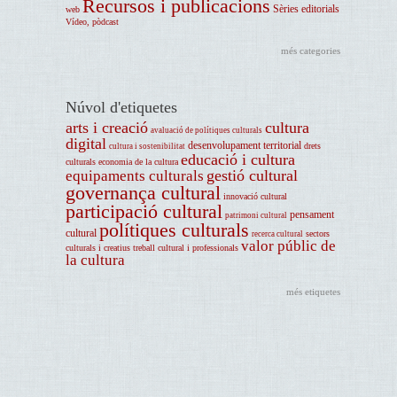
Recursos i publicacions
Sèries editorials
web
Vídeo, pòdcast
més categories
Núvol d'etiquetes
arts i creació
cultura
avaluació de polítiques culturals
digital
desenvolupament territorial
drets
cultura i sostenibilitat
educació i cultura
culturals
economia de la cultura
gestió cultural
equipaments culturals
governança cultural
innovació cultural
participació cultural
pensament
patrimoni cultural
polítiques culturals
cultural
sectors
recerca cultural
valor públic de
culturals i creatius
treball cultural i professionals
la cultura
més etiquetes