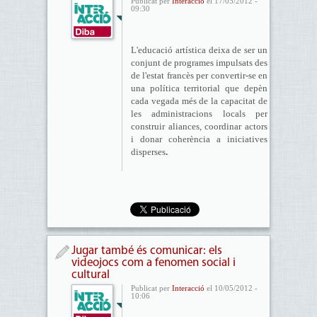
Publicat per
Interacció
el 17/05/2012 -
09:30
L'educació artística deixa de ser un
conjunt de programes impulsats des
de l'estat francès per convertir-se en
una política territorial que depèn
cada vegada més de la capacitat de
les administracions locals per
construir aliances, coordinar actors
i donar coherència a iniciatives
disperses
.
Jugar també és comunicar: els
videojocs com a fenomen social i
cultural
Publicat per
Interacció
el 10/05/2012 -
10:06