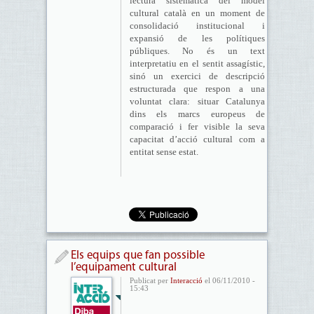
lectura sistemàtica del model
cultural català en un moment de
consolidació institucional i
expansió de les polítiques
públiques. No és un text
interpretatiu en el sentit assagístic,
sinó un exercici de descripció
estructurada que respon a una
voluntat clara: situar Catalunya
dins els marcs europeus de
comparació i fer visible la seva
capacitat d’acció cultural com a
entitat sense estat.
Els equips que fan possible
l’equipament cultural
Publicat per
Interacció
el 06/11/2010 -
15:43