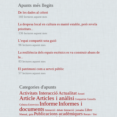
Apunts més llegits
De les dades al críteri
160 lectures aquest mes
La despesa local en cultura es manté estable, però revela
prioritats...
136 lectures aquest mes
L’espai compartit sota guió
96 lectures aquest mes
La resiliència dels espais escènics es va construir abans de
la...
83 lectures aquest mes
El patrimoni com a servei públic
57 lectures aquest mes
Categories d'apunts
Activitats Interacció
Actualitat
Anuari
Article
Articles i anàlisi
Compartim
Consells
Informe
Informes i
Crònica
Entrevista
documents
Llibre
Interacció: debats
Interacció: jornades
Publicacions acadèmiques
Manual, guia
Recurs / lloc