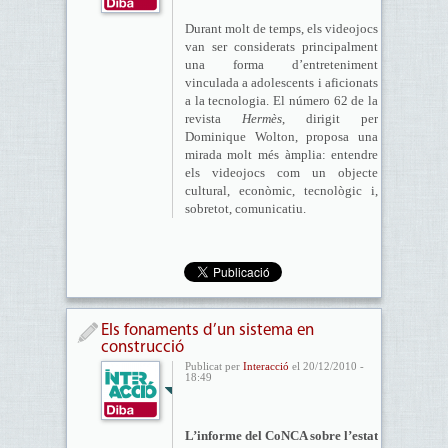
Durant molt de temps, els videojocs
van ser considerats principalment
una forma d’entreteniment
vinculada a adolescents i aficionats
a la tecnologia. El número 62 de la
revista
Hermès
, dirigit per
Dominique Wolton, proposa una
mirada molt més àmplia: entendre
els videojocs com un objecte
cultural, econòmic, tecnològic i,
sobretot, comunicatiu.
Els fonaments d’un sistema en
construcció
Publicat per
Interacció
el 20/12/2010 -
18:49
L’informe del CoNCA sobre l’estat