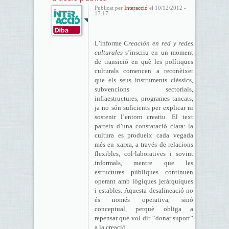
Publicat per
Interacció
el 10/12/2012 -
17:17
L’informe
Creación en red y redes
culturales
s’inscriu en un moment
de transició en què les polítiques
culturals comencen a reconèixer
que els seus instruments clàssics,
subvencions sectorials,
infraestructures, programes tancats,
ja no són suficients per explicar ni
sostenir l’entorn creatiu. El text
parteix d’una constatació clara: la
cultura es produeix cada vegada
més en xarxa, a través de relacions
flexibles, col·laboratives i sovint
informals, mentre que les
estructures públiques continuen
operant amb lògiques jeràrquiques
i estables. Aquesta desalineació no
és només operativa, sinó
conceptual, perquè obliga a
repensar què vol dir “donar suport”
a la creació.