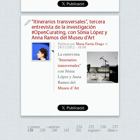
"Itinerarios transversales", tercera
entrevista de la investigación
#OpenCurating, con Sònia López y
Anna Ramos del Museu d'Art
Publicat per
Maria Farràs Drago
el
28/11/2012 - 16:08
La entrevista
"
Itinerarios
transversales
"
con Sònia
López y Anna
Ramos del
Museu d’Art
« primer
‹ anterior
…
234
235
236
237
238
239
240
241
242
següent ›
últim »