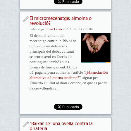
El micromecenatge: almoina o
revolució?
Publicat per
Lluís Calvo
el 23/01/2013 - 09:04
El debat al voltant del
mecenatge continua. No hi ha
dubte que un dels eixos
principals del debat cultural
se centra avui en l'accés als
continguts i també en les
formes de finançament. Doncs
bé, paga la pena comentar l'article "
¿Financiación
alternativa o limosna moderna?
", signat per
Eduardo Guillot al diari
Levante,
en què es paerla
de crowdfunding.
"Baixar-se" una ovella contra la
pirateria