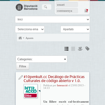
usuari
contrasenya
Apunts
Categories:
#10penkult.cc Decálogo de Prácticas
Culturales de código abierto v 1.0.
Publicat per
Interacció
el 23/01/2013 -
14:13
Un llibre escrit col·lectivament