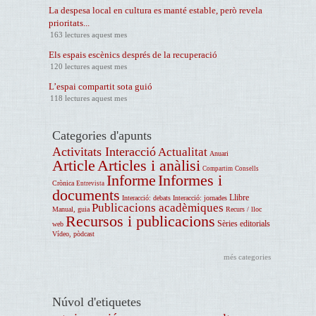
La despesa local en cultura es manté estable, però revela
prioritats...
163 lectures aquest mes
Els espais escènics després de la recuperació
120 lectures aquest mes
L’espai compartit sota guió
118 lectures aquest mes
Categories d'apunts
Activitats Interacció
Actualitat
Anuari
Article
Articles i anàlisi
Compartim
Consells
Informe
Informes i
Crònica
Entrevista
documents
Llibre
Interacció: debats
Interacció: jornades
Publicacions acadèmiques
Manual, guia
Recurs / lloc
Recursos i publicacions
Sèries editorials
web
Vídeo, pòdcast
més categories
Núvol d'etiquetes