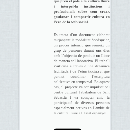
que pren el pols a la cultura lliure
i interpel·la institucions i
professionals sobre com crear,
gestionar i compartir cultura en
l’era de la web social.
Es tracta d’un document elaborat
mitjançant la modalitat
booksprint
,
un procés intensiu que reuneix un
grup de persones durant uns dies
amb l’objectiu de produir un llibre
de manera col·laborativa. El treball
s’articula a través d’una dinàmica
facilitada i de l’eina
booki.cc
, que
permet coordinar l’escriptura
col·lectiva en temps real. En aquest
cas, el projecte va ser impulsat pel
centre cultural Tabakalera de Sant
Sebastià i va comptar amb la
participació de diverses persones
especialment actives en l’àmbit de
la cultura lliure a l’Estat espanyol.