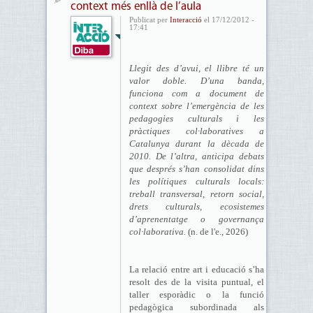
context més enllà de l’aula
Publicat per
Interacció
el 17/12/2012 -
17:41
Llegit des d’avui, el llibre té un
valor doble. D’una banda,
funciona com a document de
context sobre l’emergència de les
pedagogies culturals i les
pràctiques col·laboratives a
Catalunya durant la dècada de
2010. De l’altra, anticipa debats
que després s’han consolidat dins
les polítiques culturals locals:
treball transversal, retorn social,
drets culturals, ecosistemes
d’aprenentatge o governança
col·laborativa.
(n. de l'e., 2026)
La relació entre art i educació s’ha
resolt des de la visita puntual, el
taller esporàdic o la funció
pedagògica subordinada als