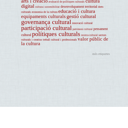
arts i creació
cultura
avaluació de polítiques culturals
digital
desenvolupament territorial
drets
cultura i sostenibilitat
educació i cultura
culturals
economia de la cultura
gestió cultural
equipaments culturals
governança cultural
innovació cultural
participació cultural
pensament
patrimoni cultural
polítiques culturals
cultural
sectors
recerca cultural
valor públic de
culturals i creatius
treball cultural i professionals
la cultura
més etiquetes
Avís legal
Centre d'Estudis i Recursos Culturals (CERC). Diputació de Barcelona. Montalegre, 7. Pati
Manning. 08001 Barcelona. Tel. 934 022 565