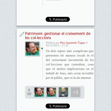
Patrimoni: gestionar el creixement de
les col·leccions
Publicat per
Pere Izquierdo Tugas
el
05/12/2012 - 17:52
Un dels reptes més complicats que
presenten els museus locals és el
del creixement incontrolat de les
col·leccions que custodien, cosa
que té moltes implicacions en el
treball de fons, més aviat invisible
per al públic, que es fa als museus.
6
+3