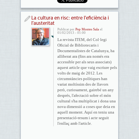
La cultura en risc: entre l'eficiència i
l'austeritat
Publicat per
Pep Montes Sala
el
01/02/2013 - 01:00
La revista ITEM, del Col·legi
Oficial de Bibliotecaris i
Documentalistes de Catalunya, ha
alliberat ara (fins ara només era
accessible per als seus associats)
aquest article que vaig escriure pels
volts de maig de 2012. Les
circumstàncies polítiques han
variat moltíssim des de llavors
però, curiosament, gairebé un any
després, l'afectació sobre el món
cultural s'ha multiplicat i dona una
nova dimensió a coses que deia en
aquell moment. Aquí en teniu una
presentació-resum i acte seguit
l'enllaç amb l'article.