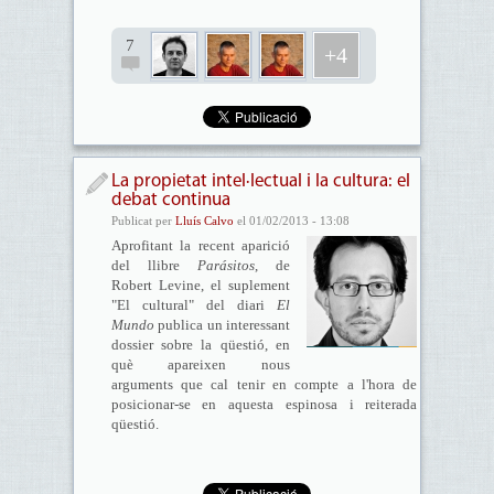
7
+4
La propietat intel·lectual i la cultura: el
debat continua
Publicat per
Lluís Calvo
el 01/02/2013 - 13:08
Aprofitant la recent aparició
del llibre
Parásitos
, de
Robert Levine, el suplement
"El cultural" del diari
El
Mundo
publica un interessant
dossier sobre la qüestió, en
què apareixen nous
arguments que cal tenir en compte a l'hora de
posicionar-se en aquesta espinosa i reiterada
qüestió.