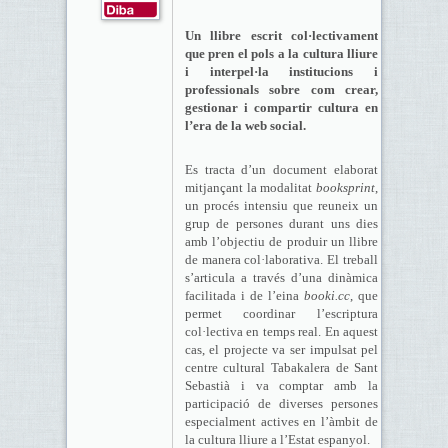
Un llibre escrit col·lectivament
que pren el pols a la cultura lliure
i interpel·la institucions i
professionals sobre com crear,
gestionar i compartir cultura en
l’era de la web social.
Es tracta d’un document elaborat
mitjançant la modalitat
booksprint
,
un procés intensiu que reuneix un
grup de persones durant uns dies
amb l’objectiu de produir un llibre
de manera col·laborativa. El treball
s’articula a través d’una dinàmica
facilitada i de l’eina
booki.cc
, que
permet coordinar l’escriptura
col·lectiva en temps real. En aquest
cas, el projecte va ser impulsat pel
centre cultural Tabakalera de Sant
Sebastià i va comptar amb la
participació de diverses persones
especialment actives en l’àmbit de
la cultura lliure a l’Estat espanyol.