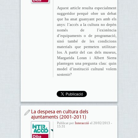
Aquest article resulta especialment
suggeridor perquè obre un debat
que ha anat guanyant pes amb els
anys: l’accés a la cultura no depèn
només de l’existència
d’equipaments o de programació,
sinó també de les condicions
materials que permeten utilitzar-
los. A partir del cas dels museus,
Margarida Loran i Albert Sierra
plantegen una pregunta clau: quin
model d’institució cultural volem
sostenir?
La despesa en cultura dels
ajuntaments (2001-2011)
Publicat per
Interacció
el 20/02/2013 -
15:31