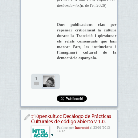
desbordar-lo.
(n. de l'e., 2026)
Dues publicacions clau per
repensar críticament la cultura
durant la Transició i qüestionar
els relats consensuats que han
marcat l’art, les institucions i
l’imaginari cultural de la
democràcia espanyola.
1
#10penkult.cc Decálogo de Prácticas
Culturales de código abierto v 1.0.
Publicat per
Interacció
el 23/01/2013 -
14:13