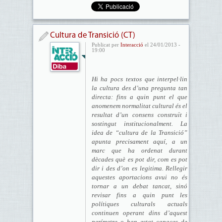
Cultura de Transició (CT)
Publicat per
Interacció
el 24/01/2013 -
19:00
Hi ha pocs textos que interpel·lin
la cultura des d’una pregunta tan
directa: fins a quin punt el que
anomenem normalitat cultural és el
resultat d’un consens construït i
sostingut institucionalment. La
idea de “cultura de la Transició”
apunta precisament aquí, a un
marc que ha ordenat durant
dècades què es pot dir, com es pot
dir i des d’on es legitima. Rellegir
aquestes aportacions avui no és
tornar a un debat tancat, sinó
revisar fins a quin punt les
polítiques culturals actuals
continuen operant dins d’aquest
perímetre o han estat capaces de