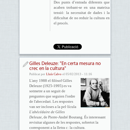
Dos punts d’entrada diferents que
acaben trobant-se en una mateixa
tensió: la necessitat de dades i la
dificultat de no reduir la cultura en
el procés.
Gilles Deleuze: "En certa mesura no
crec en la cultura"
Publicat per
Lluís Calvo
el 05/02/2013 - 11:16
L'any 1988 el filòsof Gilles
Deleuze (1925-1995) es va
sotmetre a un seguit de
preguntes que seguien l'ordre
de l'abecedari. Les respostes
van ser incloses a la pel·lícula
L'abécédaire de Gilles
Deleuze
, de Pierre-André Boutang. És interessant
revisitar algunes de les respostes, sobretot la
corresponent a la lletra c: la cultura.