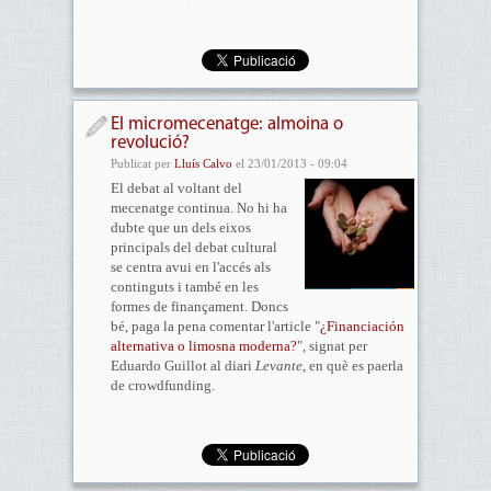
El micromecenatge: almoina o
revolució?
Publicat per
Lluís Calvo
el 23/01/2013 - 09:04
El debat al voltant del
mecenatge continua. No hi ha
dubte que un dels eixos
principals del debat cultural
se centra avui en l'accés als
continguts i també en les
formes de finançament. Doncs
bé, paga la pena comentar l'article "
¿Financiación
alternativa o limosna moderna?
", signat per
Eduardo Guillot al diari
Levante,
en què es paerla
de crowdfunding.