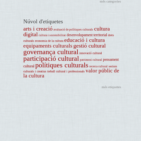
més categories
Núvol d'etiquetes
arts i creació
cultura
avaluació de polítiques culturals
digital
desenvolupament territorial
drets
cultura i sostenibilitat
educació i cultura
culturals
economia de la cultura
gestió cultural
equipaments culturals
governança cultural
innovació cultural
participació cultural
pensament
patrimoni cultural
polítiques culturals
cultural
sectors
recerca cultural
valor públic de
culturals i creatius
treball cultural i professionals
la cultura
més etiquetes