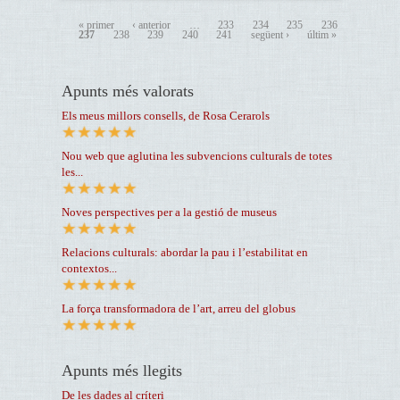
« primer
‹ anterior
…
233
234
235
236
237
238
239
240
241
següent ›
últim »
Apunts més valorats
Els meus millors consells, de Rosa Cerarols
Nou web que aglutina les subvencions culturals de totes
les...
Noves perspectives per a la gestió de museus
Relacions culturals: abordar la pau i l’estabilitat en
contextos...
La força transformadora de l’art, arreu del globus
Apunts més llegits
De les dades al críteri