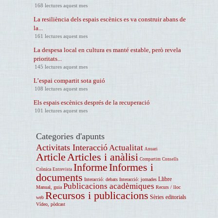
168 lectures aquest mes
La resiliència dels espais escènics es va construir abans de
la...
161 lectures aquest mes
La despesa local en cultura es manté estable, però revela
prioritats...
145 lectures aquest mes
L’espai compartit sota guió
108 lectures aquest mes
Els espais escènics després de la recuperació
101 lectures aquest mes
Categories d'apunts
Activitats Interacció
Actualitat
Anuari
Article
Articles i anàlisi
Compartim
Consells
Informe
Informes i
Crònica
Entrevista
documents
Llibre
Interacció: debats
Interacció: jornades
Publicacions acadèmiques
Manual, guia
Recurs / lloc
Recursos i publicacions
Sèries editorials
web
Vídeo, pòdcast