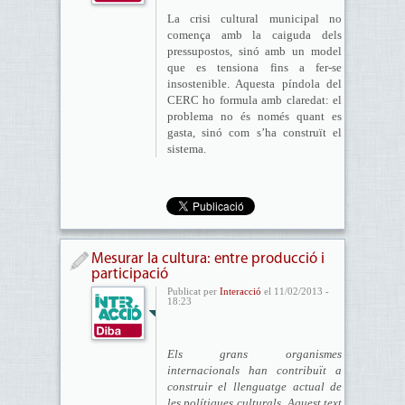
La crisi cultural municipal no
comença amb la caiguda dels
pressupostos, sinó amb un model
que es tensiona fins a fer-se
insostenible. Aquesta píndola del
CERC ho formula amb claredat: el
problema no és només quant es
gasta, sinó com s’ha construït el
sistema.
Mesurar la cultura: entre producció i
participació
Publicat per
Interacció
el 11/02/2013 -
18:23
Els grans organismes
internacionals han contribuït a
construir el llenguatge actual de
les polítiques culturals. Aquest text