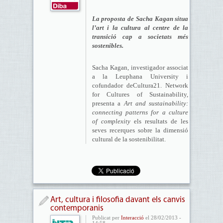
La proposta de Sacha Kagan situa
l’art i la cultura al centre de la
transició cap a societats més
sostenibles.
Sacha Kagan, investigador associat
a la Leuphana University i
cofundador deCultura21. Network
for Cultures of Sustainability,
presenta a
Art and sustainability:
connecting patterns for a culture
of complexity
els resultats de les
seves recerques sobre la dimensió
cultural de la sostenibilitat.
Art, cultura i filosofia davant els canvis
contemporanis
Publicat per
Interacció
el 28/02/2013 -