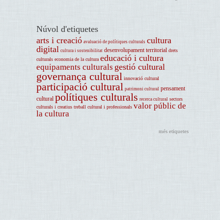
Núvol d'etiquetes
arts i creació
cultura
avaluació de polítiques culturals
digital
desenvolupament territorial
drets
cultura i sostenibilitat
educació i cultura
culturals
economia de la cultura
gestió cultural
equipaments culturals
governança cultural
innovació cultural
participació cultural
pensament
patrimoni cultural
polítiques culturals
cultural
sectors
recerca cultural
valor públic de
culturals i creatius
treball cultural i professionals
la cultura
més etiquetes