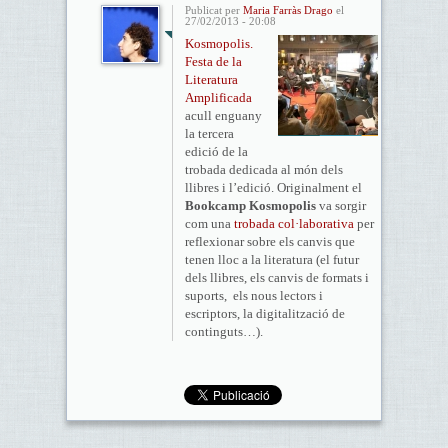
Publicat per
Maria Farràs Drago
el
27/02/2013 - 20:08
Kosmopolis.
Festa de la
Literatura
Amplificada
acull enguany
la tercera
edició de la
trobada dedicada al món dels
llibres i l’edició. Originalment el
Bookcamp Kosmopolis
va sorgir
com una
trobada col·laborativa
per
reflexionar sobre els canvis que
tenen lloc a la literatura (el futur
dels llibres, els canvis de formats i
suports, els nous lectors i
escriptors, la digitalització de
continguts…).