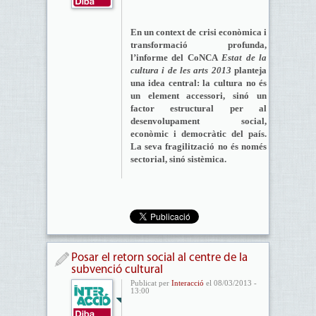
En un context de crisi econòmica i
transformació profunda,
l’informe del CoNCA
Estat de la
cultura i de les arts 2013
planteja
una idea central: la cultura no és
un element accessori, sinó un
factor estructural per al
desenvolupament social,
econòmic i democràtic del país.
La seva fragilització no és només
sectorial, sinó sistèmica.
Posar el retorn social al centre de la
subvenció cultural
Publicat per
Interacció
el 08/03/2013 -
13:00