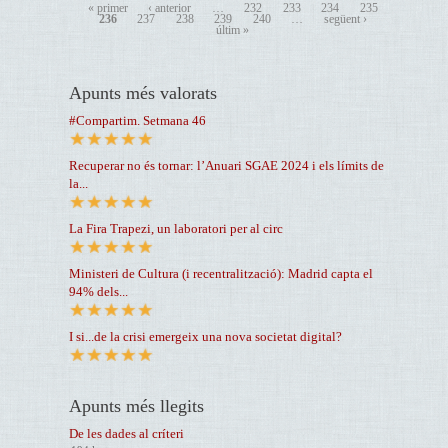
« primer
‹ anterior
…
232
233
234
235
236
237
238
239
240
…
següent ›
últim »
Apunts més valorats
#Compartim. Setmana 46
Recuperar no és tornar: l’Anuari SGAE 2024 i els límits de
la...
La Fira Trapezi, un laboratori per al circ
Ministeri de Cultura (i recentralització): Madrid capta el
94% dels...
I si...de la crisi emergeix una nova societat digital?
Apunts més llegits
De les dades al críteri