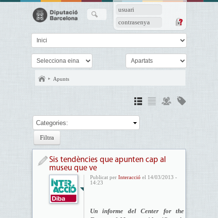
usuari
contrasenya
Apunts
Categories:
Sis tendències que apunten cap al
museu que ve
Publicat per
Interacció
el 14/03/2013 -
14:23
Un informe del Center for the