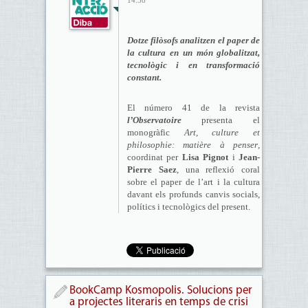
14:58
Dotze filòsofs analitzen el paper de
la cultura en un món globalitzat,
tecnològic i en transformació
constant.
El número 41 de la revista
l’Observatoire
presenta el
monogràfic
Art, culture et
philosophie: matière à penser
,
coordinat per
Lisa Pignot
i
Jean-
Pierre Saez
, una reflexió coral
sobre el paper de l’art i la cultura
davant els profunds canvis socials,
polítics i tecnològics del present.
BookCamp Kosmopolis. Solucions per
a projectes literaris en temps de crisi