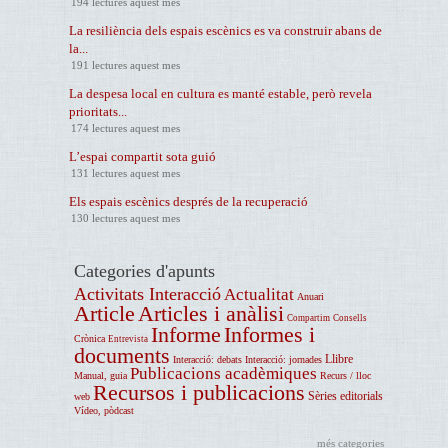
194 lectures aquest mes
La resiliència dels espais escènics es va construir abans de
la...
191 lectures aquest mes
La despesa local en cultura es manté estable, però revela
prioritats...
174 lectures aquest mes
L’espai compartit sota guió
131 lectures aquest mes
Els espais escènics després de la recuperació
130 lectures aquest mes
Categories d'apunts
Activitats Interacció
Actualitat
Anuari
Article
Articles i anàlisi
Compartim
Consells
Informe
Informes i
Crònica
Entrevista
documents
Llibre
Interacció: debats
Interacció: jornades
Publicacions acadèmiques
Manual, guia
Recurs / lloc
Recursos i publicacions
Sèries editorials
web
Vídeo, pòdcast
més categories