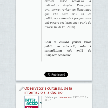
cultura sense reduir-lo a
indicadors simples. Rellegir-lo
avui permet revisar un llenguatge
que s’ha estès molt en les
polítiques culturals i preguntar-se
què mesura realment quan parla de
retorn.
(n. de l'e., 2026)
Com la cultura genera valor
públic en educació, salut i
sostenibilitat més enllà de
l’impacte econòmic.
Observatoris culturals: de la
informació a la decisió
Publicat per
Interacció
el 03/03/2013 -
16:17