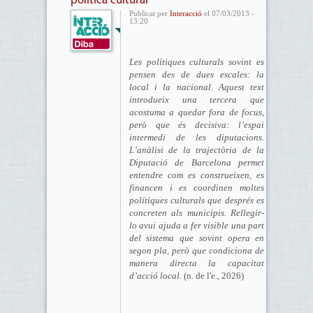
política cultural
Publicat per
Interacció
el 07/03/2013 -
13:20
Les polítiques culturals sovint es
pensen des de dues escales: la
local i la nacional. Aquest text
introdueix una tercera que
acostuma a quedar fora de focus,
però que és decisiva: l’espai
intermedi de les diputacions.
L’anàlisi de la trajectòria de la
Diputació de Barcelona permet
entendre com es construeixen, es
financen i es coordinen moltes
polítiques culturals que després es
concreten als municipis. Rellegir-
lo avui ajuda a fer visible una part
del sistema que sovint opera en
segon pla, però que condiciona de
manera directa la capacitat
d’acció local.
(n. de l'e., 2026)