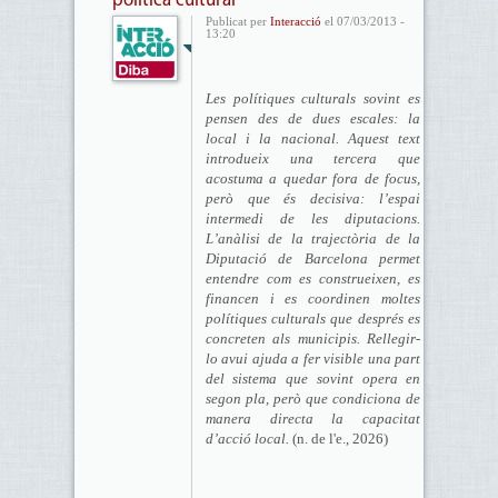
política cultural
Publicat per
Interacció
el 07/03/2013 -
13:20
Les polítiques culturals sovint es
pensen des de dues escales: la
local i la nacional. Aquest text
introdueix una tercera que
acostuma a quedar fora de focus,
però que és decisiva: l’espai
intermedi de les diputacions.
L’anàlisi de la trajectòria de la
Diputació de Barcelona permet
entendre com es construeixen, es
financen i es coordinen moltes
polítiques culturals que després es
concreten als municipis. Rellegir-
lo avui ajuda a fer visible una part
del sistema que sovint opera en
segon pla, però que condiciona de
manera directa la capacitat
d’acció local.
(n. de l'e., 2026)