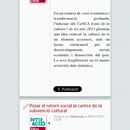
En un context de crisi econòmica i
transformació profunda,
l’informe del CoNCA
Estat de la
cultura i de les arts 2013
planteja
una idea central: la cultura no és
un element accessori, sinó un
factor estructural per al
desenvolupament social,
econòmic i democràtic del país.
La seva fragilització no és només
sectorial, sinó sistèmica.
Posar el retorn social al centre de la
subvenció cultural
Publicat per
Interacció
el 08/03/2013 -
13:00