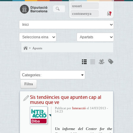
usuari
contrasenya
Apunts
Categories:
Sis tendències que apunten cap al
museu que ve
Publicat per
Interacció
el 14/03/2013 -
14:23
Un informe del Center for the