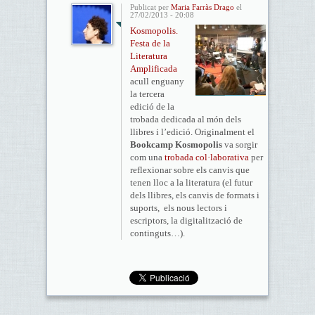
Publicat per
Maria Farràs Drago
el
27/02/2013 - 20:08
Kosmopolis.
Festa de la
Literatura
Amplificada
acull enguany
la tercera
edició de la
trobada dedicada al món dels
llibres i l’edició. Originalment el
Bookcamp Kosmopolis
va sorgir
com una
trobada col·laborativa
per
reflexionar sobre els canvis que
tenen lloc a la literatura (el futur
dels llibres, els canvis de formats i
suports, els nous lectors i
escriptors, la digitalització de
continguts…).