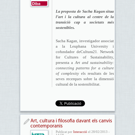
La proposta de Sacha Kagan situa
l’art i la cultura al centre de la
transició cap a societats més
sostenibles.
Sacha Kagan, investigador associat
a la Leuphana University i
cofundador deCultura21. Network
for Cultures of Sustainability,
presenta a
Art and sustainability:
connecting patterns for a culture
of complexity
els resultats de les
seves recerques sobre la dimensió
cultural de la sostenibilitat.
Art, cultura i filosofia davant els canvis
contemporanis
Publicat per
Interacció
el 28/02/2013 -