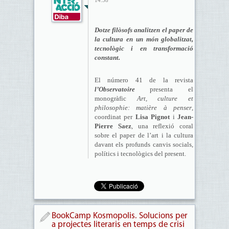
14:58
Dotze filòsofs analitzen el paper de
la cultura en un món globalitzat,
tecnològic i en transformació
constant.
El número 41 de la revista
l’Observatoire
presenta el
monogràfic
Art, culture et
philosophie: matière à penser
,
coordinat per
Lisa Pignot
i
Jean-
Pierre Saez
, una reflexió coral
sobre el paper de l’art i la cultura
davant els profunds canvis socials,
polítics i tecnològics del present.
BookCamp Kosmopolis. Solucions per
a projectes literaris en temps de crisi