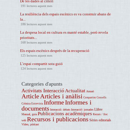
De les dades al críteri
191 lectures aquest mes
La resiliència dels espais escènics es va construir abans de
la...
186 lectures aquest mes
La despesa local en cultura es manté estable, però revela
prioritats...
168 lectures aquest mes
Els espais escènics després de la recuperació
125 lectures aquest mes
L’espai compartit sota guió
124 lectures aquest mes
Categories d'apunts
Activitats Interacció
Actualitat
Anuari
Article
Articles i anàlisi
Compartim
Consells
Informe
Informes i
Crònica
Entrevista
documents
Llibre
Interacció: debats
Interacció: jornades
Publicacions acadèmiques
Manual, guia
Recurs / lloc
Recursos i publicacions
Sèries editorials
web
Vídeo, pòdcast