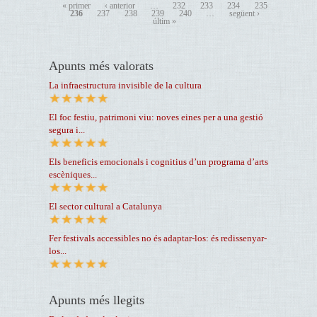
« primer
‹ anterior
…
232
233
234
235
236
237
238
239
240
…
següent ›
últim »
Apunts més valorats
La infraestructura invisible de la cultura
El foc festiu, patrimoni viu: noves eines per a una gestió
segura i...
Els beneficis emocionals i cognitius d’un programa d’arts
escèniques...
El sector cultural a Catalunya
Fer festivals accessibles no és adaptar-los: és redissenyar-
los...
Apunts més llegits