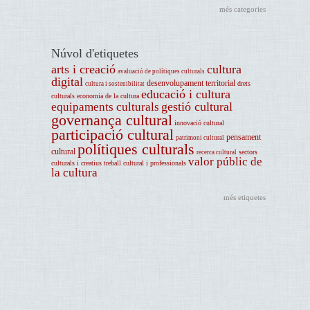
més categories
Núvol d'etiquetes
arts i creació
cultura
avaluació de polítiques culturals
digital
desenvolupament territorial
drets
cultura i sostenibilitat
educació i cultura
culturals
economia de la cultura
gestió cultural
equipaments culturals
governança cultural
innovació cultural
participació cultural
pensament
patrimoni cultural
polítiques culturals
cultural
sectors
recerca cultural
valor públic de
culturals i creatius
treball cultural i professionals
la cultura
més etiquetes