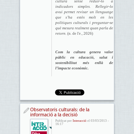
cultura sense reduir-lo a
indicadors simples. Rellegir-lo
avui permet revisar un llenguatge
que s’ha estès molt en les
polítiques culturals i preguntar-se
què mesura realment quan parla de
retorn.
(n. de l'e., 2026)
Com la cultura genera valor
públic en educació, salut i
sostenibilitat més enllà de
l’impacte econòmic.
Observatoris culturals: de la
informació a la decisió
Publicat per
Interacció
el 03/03/2013 -
16:17