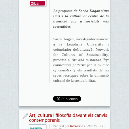
La proposta de Sacha Kagan situa
l’art i la cultura al centre de la
transició cap a societats més
sostenibles.
Sacha Kagan, investigador associat
a la Leuphana University i
cofundador deCultura21. Network
for Cultures of Sustainability,
presenta a
Art and sustainability:
connecting patterns for a culture
of complexity
els resultats de les
seves recerques sobre la dimensió
cultural de la sostenibilitat.
Art, cultura i filosofia davant els canvis
contemporanis
Publicat per
Interacció
el 28/02/2013 -