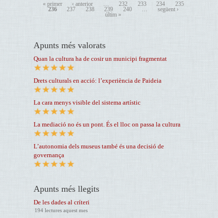
« primer
‹ anterior
…
232
233
234
235
236
237
238
239
240
…
següent ›
últim »
Apunts més valorats
Quan la cultura ha de cosir un municipi fragmentat
Drets culturals en acció: l’experiència de Paideia
La cara menys visible del sistema artístic
La mediació no és un pont. És el lloc on passa la cultura
L’autonomia dels museus també és una decisió de
governança
Apunts més llegits
De les dades al críteri
194 lectures aquest mes