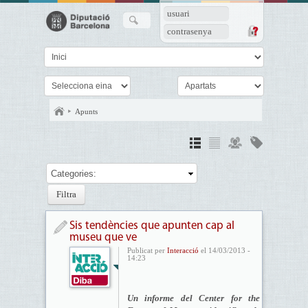
usuari
contrasenya
Apunts
Categories:
Sis tendències que apunten cap al
museu que ve
Publicat per
Interacció
el 14/03/2013 -
14:23
Un informe del Center for the