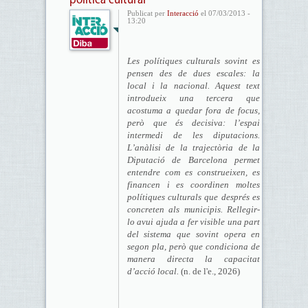
política cultural
Publicat per
Interacció
el 07/03/2013 -
13:20
Les polítiques culturals sovint es
pensen des de dues escales: la
local i la nacional. Aquest text
introdueix una tercera que
acostuma a quedar fora de focus,
però que és decisiva: l’espai
intermedi de les diputacions.
L’anàlisi de la trajectòria de la
Diputació de Barcelona permet
entendre com es construeixen, es
financen i es coordinen moltes
polítiques culturals que després es
concreten als municipis. Rellegir-
lo avui ajuda a fer visible una part
del sistema que sovint opera en
segon pla, però que condiciona de
manera directa la capacitat
d’acció local.
(n. de l'e., 2026)