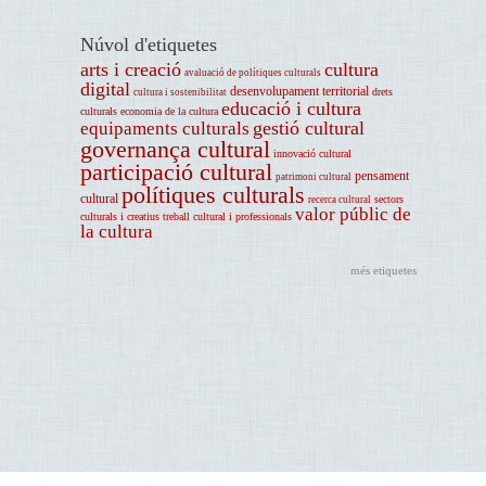
Núvol d'etiquetes
arts i creació
cultura
avaluació de polítiques culturals
digital
desenvolupament territorial
drets
cultura i sostenibilitat
educació i cultura
culturals
economia de la cultura
gestió cultural
equipaments culturals
governança cultural
innovació cultural
participació cultural
pensament
patrimoni cultural
polítiques culturals
cultural
sectors
recerca cultural
valor públic de
culturals i creatius
treball cultural i professionals
la cultura
més etiquetes