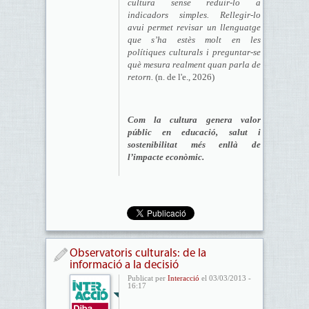
cultura sense reduir-lo a
indicadors simples. Rellegir-lo
avui permet revisar un llenguatge
que s’ha estès molt en les
polítiques culturals i preguntar-se
què mesura realment quan parla de
retorn.
(n. de l'e., 2026)
Com la cultura genera valor
públic en educació, salut i
sostenibilitat més enllà de
l’impacte econòmic.
Observatoris culturals: de la
informació a la decisió
Publicat per
Interacció
el 03/03/2013 -
16:17