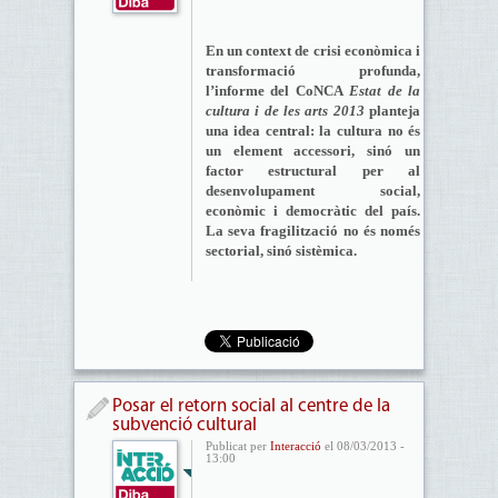
En un context de crisi econòmica i
transformació profunda,
l’informe del CoNCA
Estat de la
cultura i de les arts 2013
planteja
una idea central: la cultura no és
un element accessori, sinó un
factor estructural per al
desenvolupament social,
econòmic i democràtic del país.
La seva fragilització no és només
sectorial, sinó sistèmica.
Posar el retorn social al centre de la
subvenció cultural
Publicat per
Interacció
el 08/03/2013 -
13:00