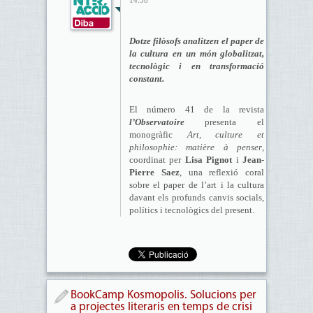
14:58
Dotze filòsofs analitzen el paper de
la cultura en un món globalitzat,
tecnològic i en transformació
constant.
El número 41 de la revista
l’Observatoire
presenta el
monogràfic
Art, culture et
philosophie: matière à penser
,
coordinat per
Lisa Pignot
i
Jean-
Pierre Saez
, una reflexió coral
sobre el paper de l’art i la cultura
davant els profunds canvis socials,
polítics i tecnològics del present.
BookCamp Kosmopolis. Solucions per
a projectes literaris en temps de crisi