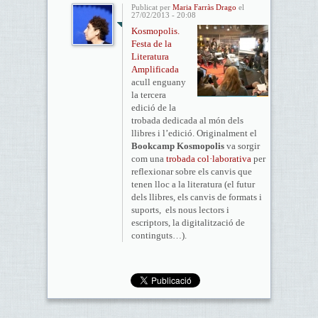
Publicat per
Maria Farràs Drago
el
27/02/2013 - 20:08
Kosmopolis.
Festa de la
Literatura
Amplificada
acull enguany
la tercera
edició de la
trobada dedicada al món dels
llibres i l’edició. Originalment el
Bookcamp Kosmopolis
va sorgir
com una
trobada col·laborativa
per
reflexionar sobre els canvis que
tenen lloc a la literatura (el futur
dels llibres, els canvis de formats i
suports, els nous lectors i
escriptors, la digitalització de
continguts…).