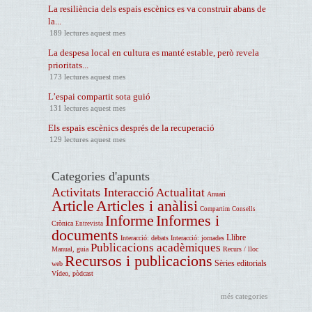
La resiliència dels espais escènics es va construir abans de
la...
189 lectures aquest mes
La despesa local en cultura es manté estable, però revela
prioritats...
173 lectures aquest mes
L’espai compartit sota guió
131 lectures aquest mes
Els espais escènics després de la recuperació
129 lectures aquest mes
Categories d'apunts
Activitats Interacció
Actualitat
Anuari
Article
Articles i anàlisi
Compartim
Consells
Informe
Informes i
Crònica
Entrevista
documents
Llibre
Interacció: debats
Interacció: jornades
Publicacions acadèmiques
Manual, guia
Recurs / lloc
Recursos i publicacions
Sèries editorials
web
Vídeo, pòdcast
més categories