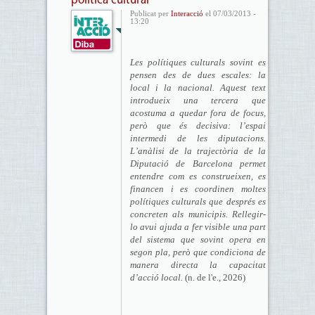
política cultural
Publicat per
Interacció
el 07/03/2013 -
13:20
Les polítiques culturals sovint es
pensen des de dues escales: la
local i la nacional. Aquest text
introdueix una tercera que
acostuma a quedar fora de focus,
però que és decisiva: l’espai
intermedi de les diputacions.
L’anàlisi de la trajectòria de la
Diputació de Barcelona permet
entendre com es construeixen, es
financen i es coordinen moltes
polítiques culturals que després es
concreten als municipis. Rellegir-
lo avui ajuda a fer visible una part
del sistema que sovint opera en
segon pla, però que condiciona de
manera directa la capacitat
d’acció local.
(n. de l'e., 2026)