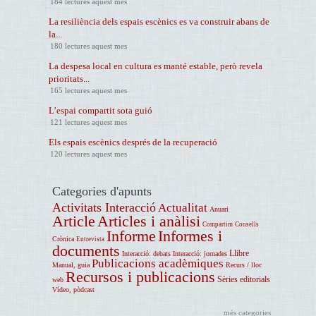
184 lectures aquest mes
La resiliència dels espais escènics es va construir abans de
la...
180 lectures aquest mes
La despesa local en cultura es manté estable, però revela
prioritats...
165 lectures aquest mes
L’espai compartit sota guió
121 lectures aquest mes
Els espais escènics després de la recuperació
120 lectures aquest mes
Categories d'apunts
Activitats Interacció
Actualitat
Anuari
Article
Articles i anàlisi
Compartim
Consells
Informe
Informes i
Crònica
Entrevista
documents
Llibre
Interacció: debats
Interacció: jornades
Publicacions acadèmiques
Manual, guia
Recurs / lloc
Recursos i publicacions
Sèries editorials
web
Vídeo, pòdcast
més categories