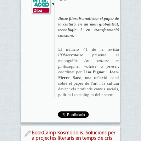
14:58
Dotze filòsofs analitzen el paper de
la cultura en un món globalitzat,
tecnològic i en transformació
constant.
El número 41 de la revista
l’Observatoire
presenta el
monogràfic
Art, culture et
philosophie: matière à penser
,
coordinat per
Lisa Pignot
i
Jean-
Pierre Saez
, una reflexió coral
sobre el paper de l’art i la cultura
davant els profunds canvis socials,
polítics i tecnològics del present.
BookCamp Kosmopolis. Solucions per
a projectes literaris en temps de crisi