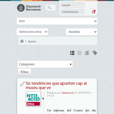
usuari
contrasenya
Apunts
Categories:
Sis tendències que apunten cap al
museu que ve
Publicat per
Interacció
el 14/03/2013 -
14:23
Un informe del Center for the