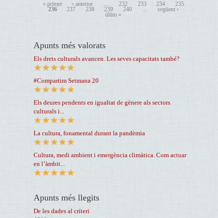
« primer
‹ anterior
…
232
233
234
235
236
237
238
239
240
…
següent ›
últim »
Apunts més valorats
Els drets culturals avancen. Les seves capacitats també?
#Compartim Setmana 20
Els deures pendents en igualtat de gènere als sectors
culturals i...
La cultura, fonamental durant la pandèmia
Cultura, medi ambient i emergència climàtica. Com actuar
en l’àmbit...
Apunts més llegits
De les dades al críteri