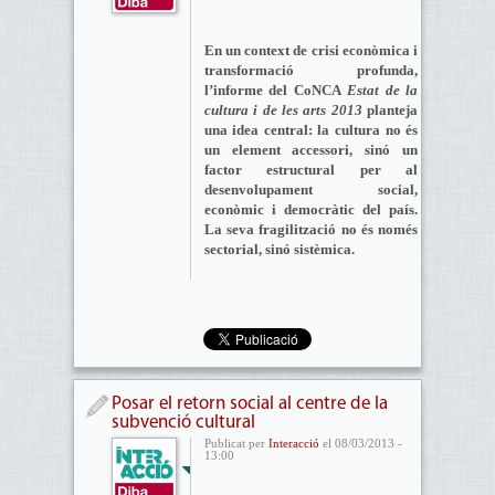
En un context de crisi econòmica i
transformació profunda,
l’informe del CoNCA
Estat de la
cultura i de les arts 2013
planteja
una idea central: la cultura no és
un element accessori, sinó un
factor estructural per al
desenvolupament social,
econòmic i democràtic del país.
La seva fragilització no és només
sectorial, sinó sistèmica.
Posar el retorn social al centre de la
subvenció cultural
Publicat per
Interacció
el 08/03/2013 -
13:00