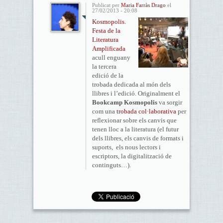
Publicat per
Maria Farràs Drago
el
27/02/2013 - 20:08
Kosmopolis.
Festa de la
Literatura
Amplificada
acull enguany
la tercera
edició de la
trobada dedicada al món dels
llibres i l’edició. Originalment el
Bookcamp Kosmopolis
va sorgir
com una
trobada col·laborativa
per
reflexionar sobre els canvis que
tenen lloc a la literatura (el futur
dels llibres, els canvis de formats i
suports, els nous lectors i
escriptors, la digitalització de
continguts…).