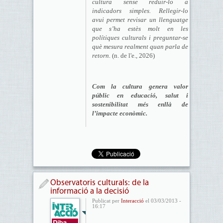
cultura sense reduir-lo a
indicadors simples. Rellegir-lo
avui permet revisar un llenguatge
que s’ha estès molt en les
polítiques culturals i preguntar-se
què mesura realment quan parla de
retorn.
(n. de l'e., 2026)
Com la cultura genera valor
públic en educació, salut i
sostenibilitat més enllà de
l’impacte econòmic.
Observatoris culturals: de la
informació a la decisió
Publicat per
Interacció
el 03/03/2013 -
16:17