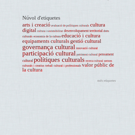
Núvol d'etiquetes
arts i creació
cultura
avaluació de polítiques culturals
digital
desenvolupament territorial
drets
cultura i sostenibilitat
educació i cultura
culturals
economia de la cultura
gestió cultural
equipaments culturals
governança cultural
innovació cultural
participació cultural
pensament
patrimoni cultural
polítiques culturals
cultural
sectors
recerca cultural
valor públic de
culturals i creatius
treball cultural i professionals
la cultura
més etiquetes