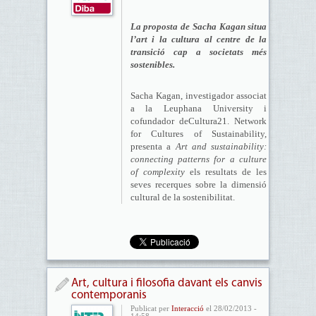
La proposta de Sacha Kagan situa
l’art i la cultura al centre de la
transició cap a societats més
sostenibles.
Sacha Kagan, investigador associat
a la Leuphana University i
cofundador deCultura21. Network
for Cultures of Sustainability,
presenta a
Art and sustainability:
connecting patterns for a culture
of complexity
els resultats de les
seves recerques sobre la dimensió
cultural de la sostenibilitat.
Art, cultura i filosofia davant els canvis
contemporanis
Publicat per
Interacció
el 28/02/2013 -