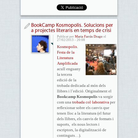
BookCamp Kosmopolis. Solucions per
a projectes literaris en temps de crisi
Publicat per
Maria Farràs Drago
el
27/02/2013 - 20:08
Kosmopolis.
Festa de la
Literatura
Amplificada
acull enguany
la tercera
edició de la
trobada dedicada al món dels
llibres i l’edició. Originalment el
Bookcamp Kosmopolis
va sorgir
com una
trobada col·laborativa
per
reflexionar sobre els canvis que
tenen lloc a la literatura (el futur
dels llibres, els canvis de formats i
suports, els nous lectors i
escriptors, la digitalització de
continguts…).