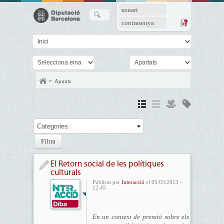
usuari
contrasenya
Apunts
Categories:
El Retorn social de les polítiques
culturals
Publicat per
Interacció
el 05/03/2013 -
12:45
En un context de pressió sobre els