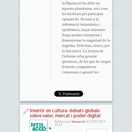
la Diputació ha difòs en
aquesta plataforma, així com
les facilitats per participar
opinant-hi. Avesats a la
informació instantània i
epidèrmica, traçar itineraris
llargs permet interpretar i
dimensionar la magnitud de la
tragèdia: Felicitats, doncs, per
la iniciativa. La lectura de
l'informe m'ha generat
qüestions, de les que he cregut
d'interès compartir-ne
comentaris i apostil·les.
Invertir en cultura: debats globals
sobre valor, mercat i poder digital
Publicat per
Interacció
el 21/02/2013 -
15:11