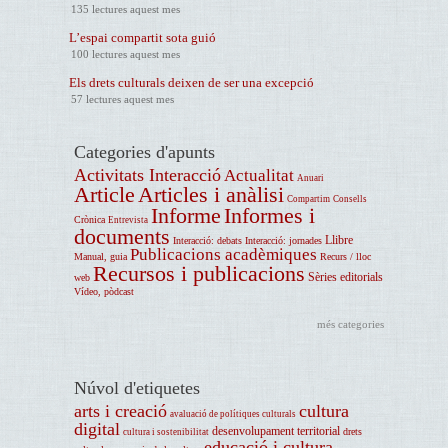
135 lectures aquest mes
L’espai compartit sota guió
100 lectures aquest mes
Els drets culturals deixen de ser una excepció
57 lectures aquest mes
Categories d'apunts
Activitats Interacció
Actualitat
Anuari
Article
Articles i anàlisi
Compartim
Consells
Informe
Informes i
Crònica
Entrevista
documents
Llibre
Interacció: debats
Interacció: jornades
Publicacions acadèmiques
Manual, guia
Recurs / lloc
Recursos i publicacions
Sèries editorials
web
Vídeo, pòdcast
més categories
Núvol d'etiquetes
arts i creació
cultura
avaluació de polítiques culturals
digital
desenvolupament territorial
drets
cultura i sostenibilitat
educació i cultura