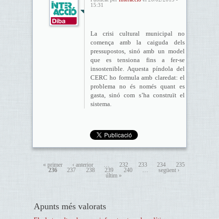
15:31
La crisi cultural municipal no
comença amb la caiguda dels
pressupostos, sinó amb un model
que es tensiona fins a fer-se
insostenible. Aquesta píndola del
CERC ho formula amb claredat: el
problema no és només quant es
gasta, sinó com s’ha construït el
sistema.
« primer
‹ anterior
…
232
233
234
235
236
237
238
239
240
…
següent ›
últim »
Apunts més valorats