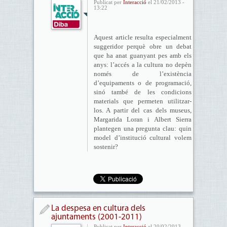
Publicat per
Interacció
el 21/02/2013 -
13:22
Aquest article resulta especialment
suggeridor perquè obre un debat
que ha anat guanyant pes amb els
anys: l’accés a la cultura no depèn
només de l’existència
d’equipaments o de programació,
sinó també de les condicions
materials que permeten utilitzar-
los. A partir del cas dels museus,
Margarida Loran i Albert Sierra
plantegen una pregunta clau: quin
model d’institució cultural volem
sostenir?
La despesa en cultura dels
ajuntaments (2001-2011)
Publicat per
Interacció
el 20/02/2013 -