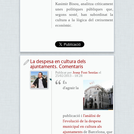
Kasimir Bisou, analitza críticament
unes polítiques públiques que,
segons sosté, han subordinat la
cultura a la lògica del creixement
econòmic.
La despesa en cultura dels
ajuntaments. Comentaris
Publicat per
Josep Font Sentías
el
25/02/2013 - 18:28
És
d'agrair la
publicació i
l'anàlisi de
l'evolució de la despesa
municipal en cultura als
ajuntaments
de Barcelona, que