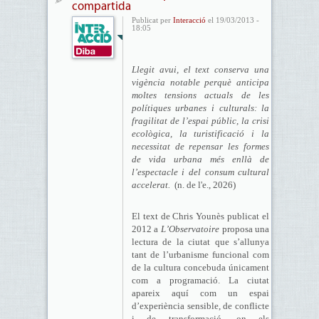
compartida
Publicat per
Interacció
el 19/03/2013 -
18:05
Llegit avui, el text conserva una
vigència notable perquè anticipa
moltes tensions actuals de les
polítiques urbanes i culturals: la
fragilitat de l’espai públic, la crisi
ecològica, la turistificació i la
necessitat de repensar les formes
de vida urbana més enllà de
l’espectacle i del consum cultural
accelerat.
(n. de l'e., 2026)
El text de Chris Younès publicat el
2012 a
L’Observatoire
proposa una
lectura de la ciutat que s’allunya
tant de l’urbanisme funcional com
de la cultura concebuda únicament
com a programació. La ciutat
apareix aquí com un espai
d’experiència sensible, de conflicte
i de transformació, on els