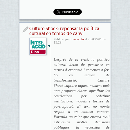
Culture Shock: repensar la política
cultural en temps de canvi
Publicat per
Interacció
el 26/03/2013 -
15:29
Després de la crisi, la política
cultural deixa de pensar-se en
termes d’expansió i comença a fer-
ho en termes de
transformació. Culture
Shock captura aquest moment amb
una proposta clara: aprofitar les
restriccions per redefinir
institucions, models i formes de
participació. El text no només
respon a un context concret.
Formula un relat que encara avui
estructura moltes decisions
públiques: la necessitat de