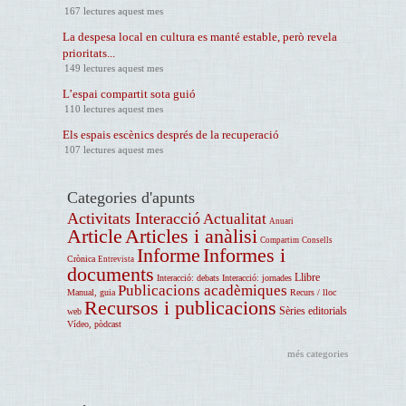
167 lectures aquest mes
La despesa local en cultura es manté estable, però revela
prioritats...
149 lectures aquest mes
L’espai compartit sota guió
110 lectures aquest mes
Els espais escènics després de la recuperació
107 lectures aquest mes
Categories d'apunts
Activitats Interacció
Actualitat
Anuari
Article
Articles i anàlisi
Compartim
Consells
Informe
Informes i
Crònica
Entrevista
documents
Llibre
Interacció: debats
Interacció: jornades
Publicacions acadèmiques
Manual, guia
Recurs / lloc
Recursos i publicacions
Sèries editorials
web
Vídeo, pòdcast
més categories