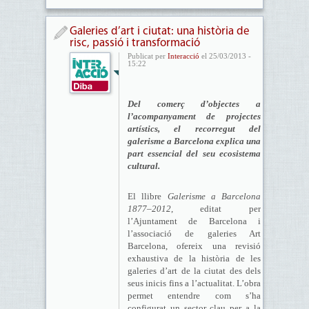
Galeries d’art i ciutat: una història de
risc, passió i transformació
Publicat per
Interacció
el 25/03/2013 -
15:22
Del comerç d’objectes a
l’acompanyament de projectes
artístics, el recorregut del
galerisme a Barcelona explica una
part essencial del seu ecosistema
cultural.
El llibre
Galerisme a Barcelona
1877–2012
, editat per
l’Ajuntament de Barcelona i
l’associació de galeries Art
Barcelona, ofereix una revisió
exhaustiva de la història de les
galeries d’art de la ciutat des dels
seus inicis fins a l’actualitat. L’obra
permet entendre com s’ha
configurat un sector clau per a la