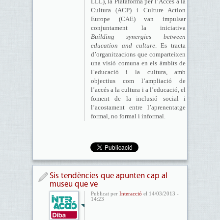
LLL), la Plataforma per l’Accés a la
Cultura (ACP) i Culture Action
Europe (CAE) van impulsar
conjuntament la iniciativa
Building synergies between
education and culture
. Es tracta
d’organitzacions que comparteixen
una visió comuna en els àmbits de
l’educació i la cultura, amb
objectius com l’ampliació de
l’accés a la cultura i a l’educació, el
foment de la inclusió social i
l’acostament entre l’aprenentatge
formal, no formal i informal.
Sis tendències que apunten cap al
museu que ve
Publicat per
Interacció
el 14/03/2013 -
14:23