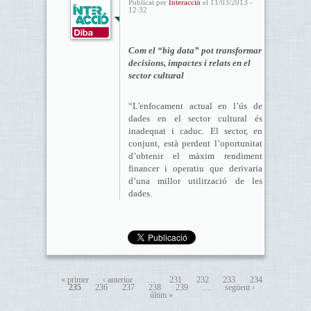
Publicat per
Interacció
el 11/03/2013 -
12:32
Com el “big data” pot transformar
decisions, impactes i relats en el
sector cultural
“L'enfocament actual en l’ús de
dades en el sector cultural és
inadequat i caduc. El sector, en
conjunt, està perdent l’oportunitat
d’obtenir el màxim rendiment
financer i operatiu que derivaria
d’una millor utilització de les
dades.
« primer
‹ anterior
…
231
232
233
234
235
236
237
238
239
…
següent ›
últim »