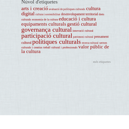
Núvol d'etiquetes
arts i creació
cultura
avaluació de polítiques culturals
digital
desenvolupament territorial
drets
cultura i sostenibilitat
educació i cultura
culturals
economia de la cultura
gestió cultural
equipaments culturals
governança cultural
innovació cultural
participació cultural
pensament
patrimoni cultural
polítiques culturals
cultural
sectors
recerca cultural
valor públic de
culturals i creatius
treball cultural i professionals
la cultura
més etiquetes
Avís legal