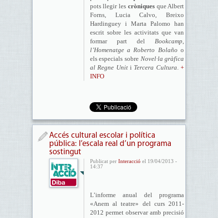
pots llegir les
cròniques
que Albert
Forns, Lucia Calvo, Breixo
Hardinguey i Marta Palomo han
escrit sobre les activitats que van
formar part del
Bookcamp
,
l’Homenatge a Roberto Bolaño
o
els especials sobre
Novel·la gràfica
al Regne Unit
i
Tercera Cultura
.
+
INFO
Accés cultural escolar i política
pública: l’escala real d’un programa
sostingut
Publicat per
Interacció
el 19/04/2013 -
14:37
L’informe anual del programa
«Anem al teatre» del curs 2011-
2012 permet observar amb precisió