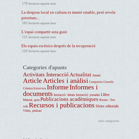
179 lectures aquest mes
La despesa local en cultura es manté estable, però revela
prioritats...
165 lectures aquest mes
L’espai compartit sota guió
121 lectures aquest mes
Els espais escènics després de la recuperació
120 lectures aquest mes
Categories d'apunts
Activitats Interacció
Actualitat
Anuari
Article
Articles i anàlisi
Compartim
Consells
Informe
Informes i
Crònica
Entrevista
documents
Llibre
Interacció: debats
Interacció: jornades
Publicacions acadèmiques
Manual, guia
Recurs / lloc
Recursos i publicacions
Sèries editorials
web
Vídeo, pòdcast
més categories