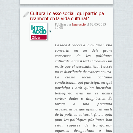
Cultura i classe social: qui participa
realment en la vida cultural?
Publicat per
Interacció
el 02/05/2013 -
10:05
La idea d’“accés a la cultura” s’ha
convertit en un dels grans
consensos de les polítiques
culturals. Aquest text introdueix un
matís que el desestabilitza: l’accés
no es distribueix de manera neutra.
La classe social continua
condicionant qui participa, en què
participa i amb quina intensitat.
Rellegir-lo avui no és només
revisar dades o diagnòstics. És
tornar a una pregunta
necessària perquè apunta al nucli
de la política cultural: fins a quin
punt les polítiques públiques han
estat capaces de transformar
aquestes desigualtats o han