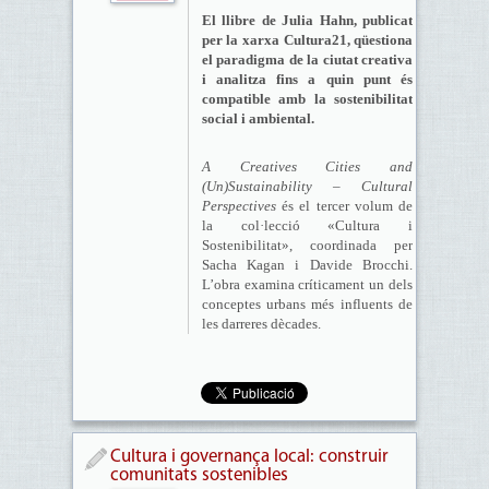
El llibre de Julia Hahn, publicat
per la xarxa Cultura21, qüestiona
el paradigma de la ciutat creativa
i analitza fins a quin punt és
compatible amb la sostenibilitat
social i ambiental.
A Creatives Cities and
(Un)Sustainability – Cultural
Perspectives
és el tercer volum de
la col·lecció «Cultura i
Sostenibilitat», coordinada per
Sacha Kagan i Davide Brocchi.
L’obra examina críticament un dels
conceptes urbans més influents de
les darreres dècades.
Cultura i governança local: construir
comunitats sostenibles