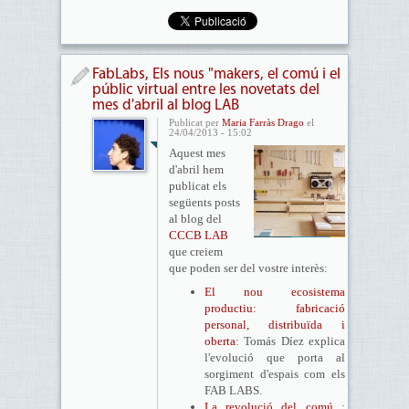
FabLabs, Els nous "makers, el comú i el
públic virtual entre les novetats del
mes d'abril al blog LAB
Publicat per
Maria Farràs Drago
el
24/04/2013 - 15:02
Aquest mes
d'abril hem
publicat els
següents posts
al blog del
CCCB LAB
que creiem
que poden ser del vostre interès:
El nou ecosistema
productiu: fabricació
personal, distribuïda i
oberta
: Tomás Díez explica
l'evolució que porta al
sorgiment d'espais com els
FAB LABS.
La revolució del comú
: