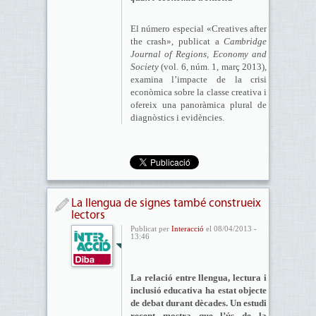
El número especial «Creatives after
the crash», publicat a
Cambridge
Journal of Regions, Economy and
Society
(vol. 6, núm. 1, març 2013),
examina l’impacte de la crisi
econòmica sobre la classe creativa i
ofereix una panoràmica plural de
diagnòstics i evidències.
La llengua de signes també construeix
lectors
Publicat per
Interacció
el 08/04/2013 -
13:46
La relació entre llengua, lectura i
inclusió educativa ha estat objecte
de debat durant dècades. Un estudi
recent mostra que l’ús de la