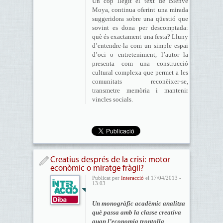
Un cop llegit el text de Bienve
Moya, continua oferint una mirada
suggeridora sobre una qüestió que
sovint es dona per descomptada:
què és exactament una festa? Lluny
d’entendre-la com un simple espai
d’oci o entreteniment, l’autor la
presenta com una construcció
cultural complexa que permet a les
comunitats reconèixer-se,
transmetre memòria i mantenir
vincles socials.
Creatius després de la crisi: motor
econòmic o miratge fràgil?
Publicat per
Interacció
el 17/04/2013 -
13:03
Un monogràfic acadèmic analitza
què passa amb la classe creativa
quan l’economia trontolla