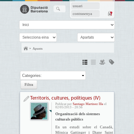
usuari
contrasenya
Apunts
Categories:
Territoris, cultures, polítiques (IV)
Publicat per
Santiago Martinez Illa
el
02/05/2013 - 20:56
Organització dels sistemes
culturals públics
En un estudi sobre el Canadà,
Mònica Gattinger i Diane Saint