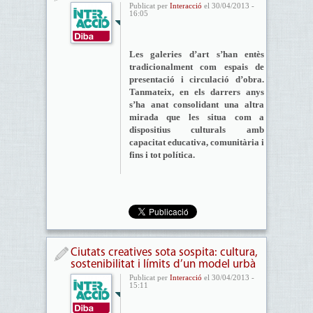
Publicat per
Interacció
el 30/04/2013 -
16:05
Les galeries d’art s’han entès
tradicionalment com espais de
presentació i circulació d’obra.
Tanmateix, en els darrers anys
s’ha anat consolidant una altra
mirada que les situa com a
dispositius culturals amb
capacitat educativa, comunitària i
fins i tot política.
Ciutats creatives sota sospita: cultura,
sostenibilitat i límits d’un model urbà
Publicat per
Interacció
el 30/04/2013 -
15:11