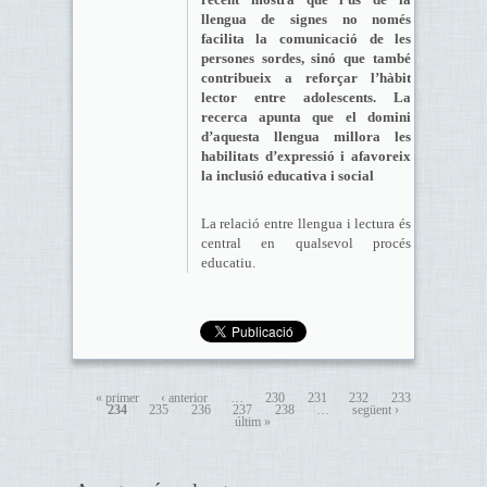
llengua de signes no només
facilita la comunicació de les
persones sordes, sinó que també
contribueix a reforçar l’hàbit
lector entre adolescents. La
recerca apunta que el domini
d’aquesta llengua millora les
habilitats d’expressió i afavoreix
la inclusió educativa i social
La relació entre llengua i lectura és
central en qualsevol procés
educatiu.
« primer
‹ anterior
…
230
231
232
233
234
235
236
237
238
…
següent ›
últim »