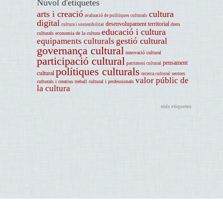
Núvol d'etiquetes
arts i creació
cultura
avaluació de polítiques culturals
digital
desenvolupament territorial
drets
cultura i sostenibilitat
educació i cultura
culturals
economia de la cultura
gestió cultural
equipaments culturals
governança cultural
innovació cultural
participació cultural
pensament
patrimoni cultural
polítiques culturals
cultural
sectors
recerca cultural
valor públic de
culturals i creatius
treball cultural i professionals
la cultura
més etiquetes
Avís legal
Centre d'Estudis i Recursos Culturals (CERC). Diputació de Barcelona. Montalegre, 7. Pati