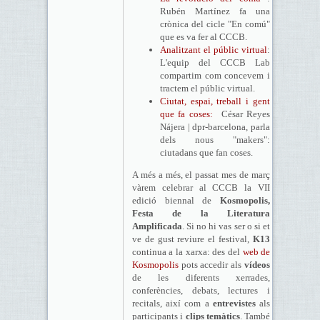
Rubén Martínez fa una
crònica del cicle "En comú"
que es va fer al CCCB.
Analitzant el públic virtual
:
L'equip del CCCB Lab
compartim com concevem i
tractem el públic virtual.
Ciutat, espai, treball i gent
que fa coses:
César Reyes
Nájera | dpr-barcelona, parla
dels nous "makers":
ciutadans que fan coses.
A més a més, el passat mes de març
vàrem celebrar al CCCB la VII
edició biennal de
Kosmopolis,
Festa de la Literatura
Amplificada
. Si no hi vas ser o si et
ve de gust reviure el festival,
K13
continua a la xarxa: des del
web de
Kosmopolis
pots accedir als
vídeos
de les diferents xerrades,
conferències, debats, lectures i
recitals, així com a
entrevistes
als
participants i
clips temàtics
. També