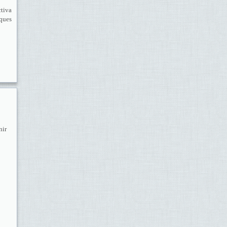
ctiva
iques
nir