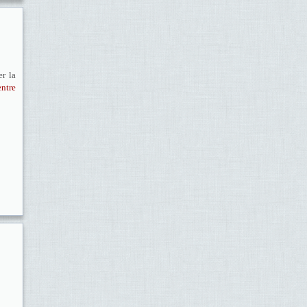
r la
ntre