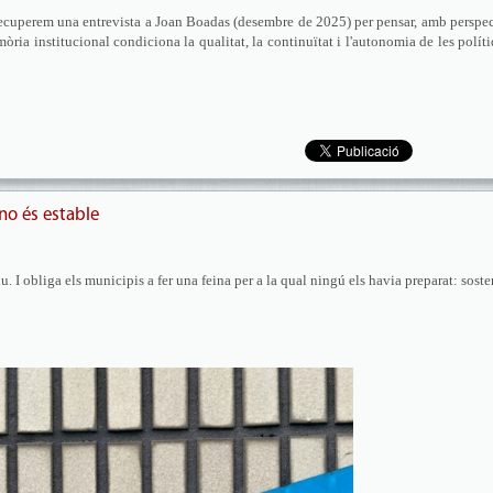
recuperem una entrevista a Joan Boadas (desembre de 2025) per pensar, amb perspe
òria institucional condiciona la qualitat, la continuïtat i l'autonomia de les polít
 no és estable
iu. I obliga els municipis a fer una feina per a la qual ningú els havia preparat: soste