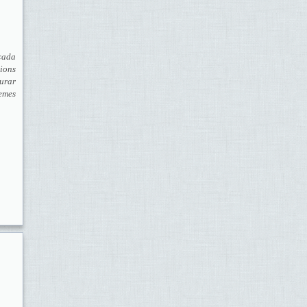
cada
sions
urar
emes