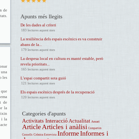
en de
tats.
Apunts més llegits
De les dades al críteri
183 lectures aquest mes
La resiliència dels espais escènics es va construir
abans de la...
179 lectures aquest mes
La despesa local en cultura es manté estable, però
revela prioritats...
onar
165 lectures aquest mes
b una
b les
L’espai compartit sota guió
121 lectures aquest mes
, que
Els espais escènics després de la recuperació
tema
120 lectures aquest mes
t de
r la
Categories d'apunts
ixin
 i la
Activitats Interacció
Actualitat
Anuari
acte
Article
Articles i anàlisi
Compartim
Informe
Informes i
Crònica
Consells
Entrevista