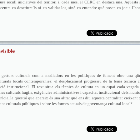
ra recull iniciatives del territori i, cada mes, el CERC en destaca una. Aquesta 
centra en descriure’ls ni en validar-los, sinó en entendre què posen en joc a l’ho
visible
s gestors culturals com a mediadors en les polítiques de foment obre una qüe
ulturals locals contemporànies: el desplaçament progressiu de la feina tècnica 
ció institucional. El text situa els tècnics de cultura en un espai cada vegad
mes culturals fràgils, exigències administratives i capacitat institucional dels munic
cia, la qüestió que apareix és una altra: què ens diu aquesta centralitat creixent 
ons culturals públiques i sobre les formes actuals de governança cultural local?