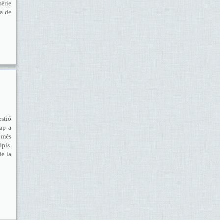
sèrie
ra de
stió
cap a
a més
ipis.
de la