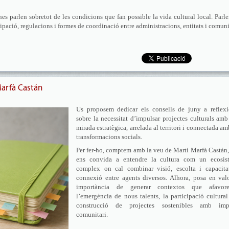
nes parlen sobretot de les condicions que fan possible la vida cultural local. Parl
ipació, regulacions i formes de coordinació entre administracions, entitats i comuni
Marfà Castán
Us proposem dedicar els consells de juny a reflexi
sobre la necessitat d’impulsar projectes culturals am
mirada estratègica, arrelada al territori i connectada am
transformacions socials.
Per fer-ho, comptem amb la veu de Martí Marfà Castán
ens convida a entendre la cultura com un ecosis
complex on cal combinar visió, escolta i capacita
connexió entre agents diversos. Alhora, posa en valo
importància de generar contextos que afavore
l’emergència de nous talents, la participació cultural
construcció de projectes sostenibles amb imp
comunitari.