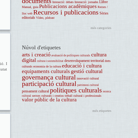
documents
Llibre
Interacció: debats
Interacció: jornades
Publicacions acadèmiques
Manual, guia
Recurs /
Recursos i publicacions
Sèries
lloc web
editorials
Vídeo, pòdcast
més categories
Núvol d'etiquetes
arts i creació
cultura
avaluació de polítiques culturals
digital
desenvolupament territorial
drets
cultura i sostenibilitat
ió. I
educació i cultura
culturals
economia de la cultura
iutat
gestió cultural
equipaments culturals
governança cultural
innovació cultural
participació cultural
patrimoni cultural
polítiques culturals
pensament cultural
recerca
sectors culturals i creatius
treball cultural i professionals
cultural
valor públic de la cultura
més etiquetes