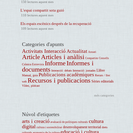
150 lectures aquest mes
L’espai compartit sota guió
110 lectures aquest mes
Els espais escènics després de la recuperació
109 lectures aquest mes
Categories d'apunts
Activitats Interacció
Actualitat
Anuari
Article
Articles i anàlisi
Compartim
Consells
Informe
Informes i
Crònica
Entrevista
documents
Llibre
Interacció: debats
Interacció: jornades
Publicacions acadèmiques
Manual, guia
Recurs / lloc
Recursos i publicacions
Sèries editorials
web
Vídeo, pòdcast
més categories
Núvol d'etiquetes
arts i creació
cultura
avaluació de polítiques culturals
digital
desenvolupament territorial
drets
cultura i sostenibilitat
educació i cultura
culturals
economia de la cultura