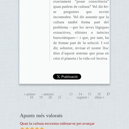
exactament “posar consciència”
quan parlem de cultura? Vol dir fer-
se preguntes que sovint
incomoden. Vol dir assumir que la
cultura també forma part del
problema —per les seves lògiques
extractives, elitistes o inèrcies
burocràtiques— i que, per tant, ha
de formar part de la solució. I vol
dir, sobretot, revisar el nostre lloc
dins d’aquest sistema que posa en
crisi el planeta i la vida col·lectiva.
« primer
‹ anterior
…
13
14
15
16
17
18
19
20
21
…
següent ›
últim »
Apunts més valorats
Quan la cultura necessita ordenar-se per avançar