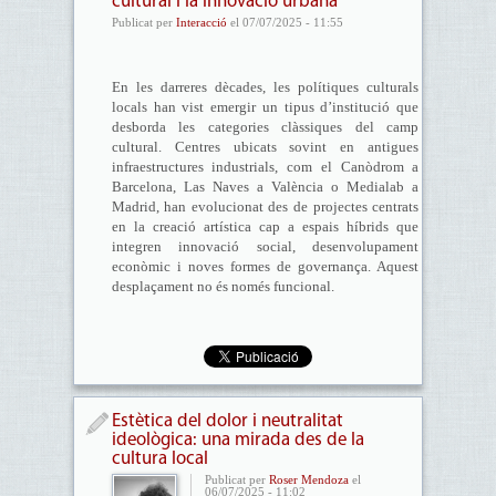
cultural i la innovació urbana
Publicat per
Interacció
el 07/07/2025 - 11:55
En les darreres dècades, les polítiques culturals
locals han vist emergir un tipus d’institució que
desborda les categories clàssiques del camp
cultural. Centres ubicats sovint en antigues
infraestructures industrials, com el Canòdrom a
Barcelona, Las Naves a València o Medialab a
Madrid, han evolucionat des de projectes centrats
en la creació artística cap a espais híbrids que
integren innovació social, desenvolupament
econòmic i noves formes de governança. Aquest
desplaçament no és només funcional.
Estètica del dolor i neutralitat
ideològica: una mirada des de la
cultura local
Publicat per
Roser Mendoza
el
06/07/2025 - 11:02