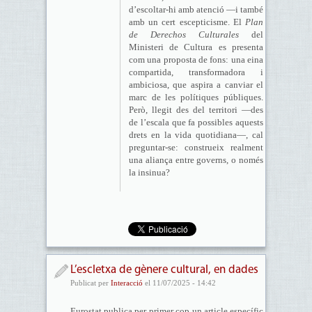
d’escoltar-hi amb atenció —i també
amb un cert escepticisme. El
Plan
de Derechos Culturales
del
Ministeri de Cultura es presenta
com una proposta de fons: una eina
compartida, transformadora i
ambiciosa, que aspira a canviar el
marc de les polítiques públiques.
Però, llegit des del territori —des
de l’escala que fa possibles aquests
drets en la vida quotidiana—, cal
preguntar-se: construeix realment
una aliança entre governs, o només
la insinua?
L’escletxa de gènere cultural, en dades
Publicat per
Interacció
el 11/07/2025 - 14:42
Eurostat publica per primer cop un article específic