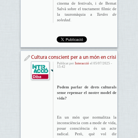
cinema de festivals, i de Bernat
Salvà sobre el tractament fílmic de
la tauromàquia a
Tardes de
soledad
.
Cultura conscient per a un món en crisi
Publicat per
Interacció
el 05/07/2025 -
15:42
Podem parlar de drets culturals
sense repensar el nostre model de
vida?
En un món que normalitza la
inconsciència com a mode de vida,
posar consciència és un acte
radical. Però, què vol dir