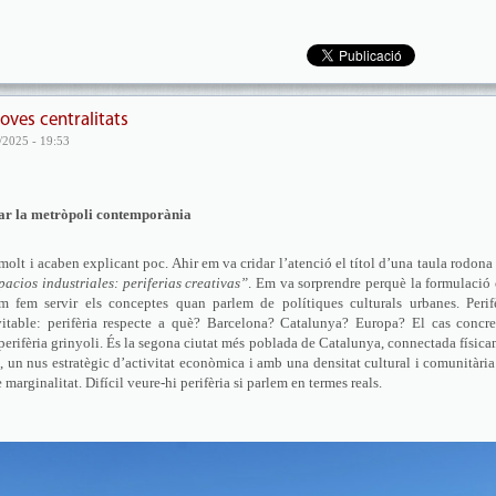
oves centralitats
/2025 - 19:53
icar la metròpoli contemporània
olt i acaben explicant poc. Ahir em va cridar l’atenció el títol d’una taula rodona
acios industriales: periferias creativas”
. Em va sorprendre perquè la formulació
m fem servir els conceptes quan parlem de polítiques culturals urbanes. Perifè
vitable: perifèria respecte a què? Barcelona? Catalunya? Europa? El cas concre
 perifèria grinyoli. És la segona ciutat més poblada de Catalunya, connectada físic
un nus estratègic d’activitat econòmica i amb una densitat cultural i comunitàri
marginalitat. Difícil veure-hi perifèria si parlem en termes reals.