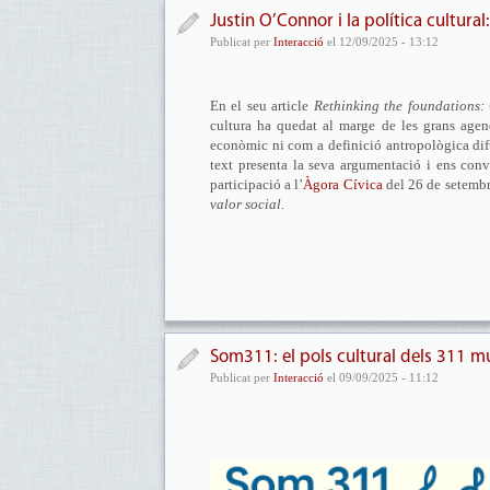
Justin O’Connor i la política cultura
Publicat per
Interacció
el 12/09/2025 - 13:12
En el seu article
Rethinking the foundations: 
cultura ha quedat al marge de les grans age
econòmic ni com a definició antropològica difu
text presenta la seva argumentació i ens conv
participació a l’
Àgora Cívica
del 26 de setembr
valor social
.
Som311: el pols cultural dels 311 mu
Publicat per
Interacció
el 09/09/2025 - 11:12