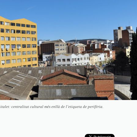
talet: centralitat cultural més enllà de l’etiqueta de perifèria.