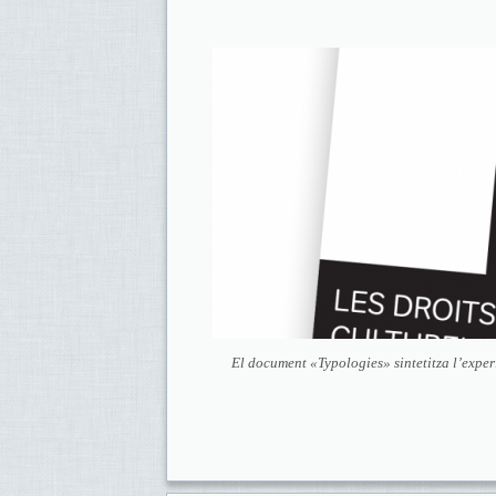
El document «Typologies» sintetitza l’experi