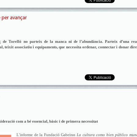
e per avançar
ç de Torelló no parteix de la manca ni de l’abundància. Parteix d’una real
l, teixit associatiu i equipaments, que necessita ordenar, connectar i donar dir
a
sideració com a bé essencial, bàsic i de primera necessitat
L’informe de la Fundació Gabeiras
La cultura como bien público mund