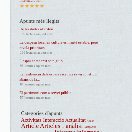
internacional...
Apunts més llegits
De les dades al críteri
160 lectures aquest mes
La despesa local en cultura es manté estable, però
revela prioritats...
136 lectures aquest mes
L’espai compartit sota guió
96 lectures aquest mes
La resiliència dels espais escènics es va construir
abans de la...
84 lectures aquest mes
El patrimoni com a servei públic
57 lectures aquest mes
Categories d'apunts
Activitats Interacció
Actualitat
Anuari
Article
Articles i anàlisi
Compartim
Informe
Informes i