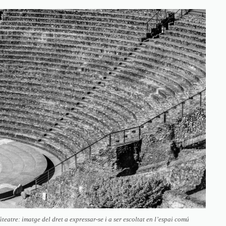
teatre: imatge del dret a expressar-se i a ser escoltat en l’espai comú