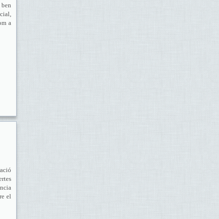
 ben
ial,
com a
ració
ertes
ncia
re el