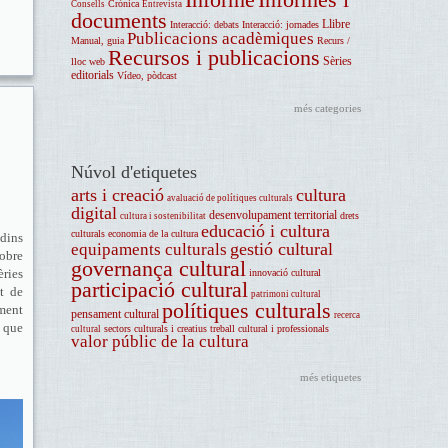
Crònica
Consells
Entrevista
documents
Llibre
Interacció: debats
Interacció: jornades
Publicacions acadèmiques
Manual, guia
Recurs /
Recursos i publicacions
Sèries
lloc web
editorials
Vídeo, pòdcast
més categories
Núvol d'etiquetes
arts i creació
cultura
avaluació de polítiques culturals
digital
desenvolupament territorial
drets
cultura i sostenibilitat
educació i cultura
culturals
economia de la cultura
 dins
gestió cultural
equipaments culturals
 obre
governança cultural
ries
innovació cultural
participació cultural
t de
patrimoni cultural
polítiques culturals
ament
pensament cultural
recerca
a que
sectors culturals i creatius
treball cultural i professionals
cultural
valor públic de la cultura
més etiquetes