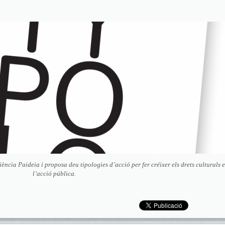
ència Paideia i proposa deu tipologies d’acció per fer créixer els drets culturals 
l’acció pública.