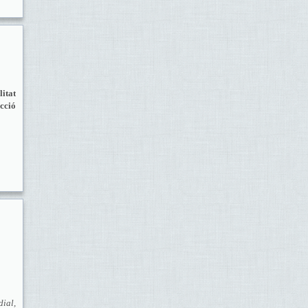
itat
ecció
ial,