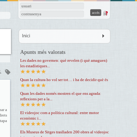
usuari
contrasenya
Inici
Apunts més valorats
Les dades no governen: què revelen (i què amaguen)
les estadístiques...
Quan la cultura ho vol ser tot… i ha de decidir què és
Quan les dades només mostren el que ens agrada:
reflexions per a la...
nar a
El videojoc com a política cultural: entre motor
drets
econòmic i...
etapa
Els Museus de Sitges traslladen 200 obres al videojoc