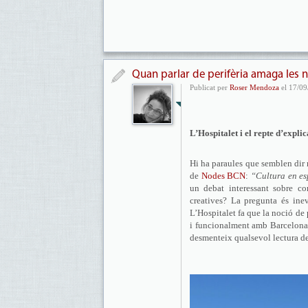
Quan parlar de perifèria amaga les n
Publicat per
Roser Mendoza
el 17/09
L’Hospitalet i el repte d’expl
Hi ha paraules que semblen dir m
de
Nodes BCN
:
“Cultura en esp
un debat interessant sobre co
creatives? La pregunta és ine
L’Hospitalet fa que la noció de
i funcionalment amb Barcelona, 
desmenteix qualsevol lectura de 