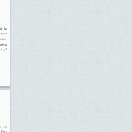
uè la
ctor
quest
 seva
ió al
mb un
 Des