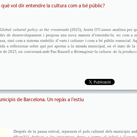
l: què vol dir entendre la cultura com a bé públic?
Global cultural policy at the crossroads
(2025), Justin O’Connor analitza per q
ndes de desenvolupament i proposa una nova manera d’entendre-la: no com a se
sa, sinó com a sistema simbòlic d’«arts i cultura» i com a bé públic essencial. A
ida a reflexionar sobre què pot aportar a la mirada municipal, en el marc de la
e de 2025, on conversarà amb Pau Rausell a
Reimaginar la cultura: de la producc
nicipis de Barcelona. Un repàs a l'estiu
Després de la pausa estival, reprenem el pols cultural dels municipis a
#Som311 dedicat a les iniciatives dutes a terme al juliol i l’agost.