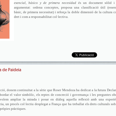
esencial, básico y de primera necesidad
és un document sòlid i
argumentat: ordena conceptes, proposa una classificació útil (essenc
bàsic, de primera necessitat) i reforça la doble dimensió de la cultura 
dret i com a responsabilitat col·lectiva.
ia de Paideia
acció, donem continuïtat a la sèrie que Roser Mendoza ha dedicat a la futura Decla
bordar el valor simbòlic, els reptes de concreció i governança i les preguntes ob
a volem ampliar la mirada i posar en diàleg aquella reflexió amb una experiè
ia, un procés col·lectiu desplegat a França que ha treballat els drets culturals sob
 pròpies pràctiques.