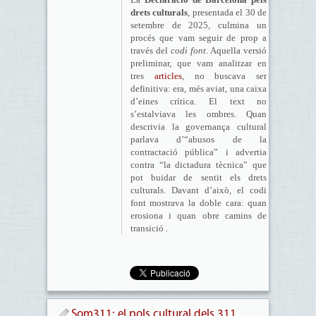
drets culturals
, presentada el 30 de
setembre de 2025, culmina un
procés que vam seguir de prop a
través del
codi font
. Aquella versió
preliminar, que vam analitzar en
tres
articles
, no buscava ser
definitiva: era, més aviat, una caixa
d’eines crítica. El text no
s’estalviava les ombres. Quan
descrivia la governança cultural
parlava d’“abusos de la
contractació pública” i advertia
contra “la dictadura tècnica” que
pot buidar de sentit els drets
culturals. Davant d’això, el codi
font mostrava la doble cara: quan
erosiona i quan obre camins de
transició .
Som311: el pols cultural dels 311