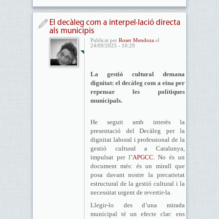
El decàleg com a interpel·lació directa
als municipis
Publicat per
Roser Mendoza
el
24/09/2025 - 10:29
La gestió cultural demana
dignitat: el decàleg com a eina per
repensar les polítiques
municipals.
He seguit amb interès la
presentació del Decàleg per la
dignitat laboral i professional de la
gestió cultural a Catalunya,
impulsat per l
’APGCC
. No és un
document més: és un mirall que
posa davant nostre la precarietat
estructural de la gestió cultural i la
necessitat urgent de revertir-la.
Llegir-lo des d’una mirada
municipal té un efecte clar: ens