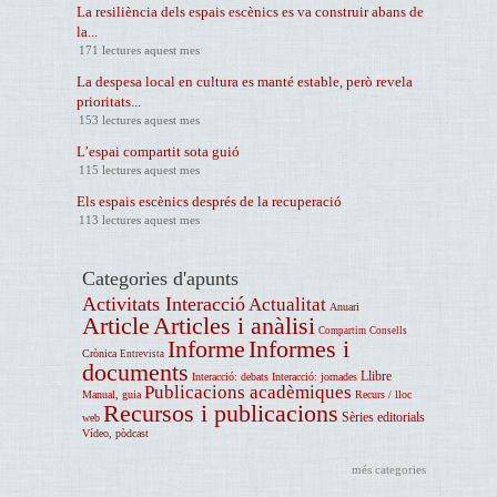
La resiliència dels espais escènics es va construir abans de
la...
171 lectures aquest mes
La despesa local en cultura es manté estable, però revela
prioritats...
153 lectures aquest mes
L’espai compartit sota guió
115 lectures aquest mes
Els espais escènics després de la recuperació
113 lectures aquest mes
Categories d'apunts
Activitats Interacció
Actualitat
Anuari
Article
Articles i anàlisi
Compartim
Consells
Informe
Informes i
Crònica
Entrevista
documents
Llibre
Interacció: debats
Interacció: jornades
Publicacions acadèmiques
Manual, guia
Recurs / lloc
Recursos i publicacions
Sèries editorials
web
Vídeo, pòdcast
més categories