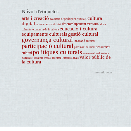
Núvol d'etiquetes
arts i creació
cultura
avaluació de polítiques culturals
digital
desenvolupament territorial
drets
cultura i sostenibilitat
educació i cultura
culturals
economia de la cultura
gestió cultural
equipaments culturals
governança cultural
innovació cultural
participació cultural
pensament
patrimoni cultural
polítiques culturals
cultural
sectors
recerca cultural
valor públic de
culturals i creatius
treball cultural i professionals
la cultura
més etiquetes