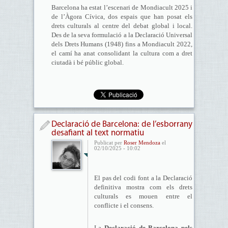
Barcelona ha estat l’escenari de Mondiacult 2025 i
de l’Àgora Cívica, dos espais que han posat els
drets culturals al centre del debat global i local.
Des de la seva formulació a la Declaració Universal
dels Drets Humans (1948) fins a Mondiacult 2022,
el camí ha anat consolidant la cultura com a dret
ciutadà i bé públic global.
Declaració de Barcelona: de l’esborrany
desafiant al text normatiu
Publicat per
Roser Mendoza
el
02/10/2025 - 10:02
El pas del codi font a la Declaració
definitiva mostra com els drets
culturals es mouen entre el
conflicte i el consens.
La
Declaració de Barcelona pels