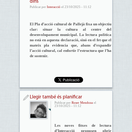
dins
Publicat per
Interacció
el 23/10/2025 - 11:12
El Pla d’acció cultural de Pallejà fixa un objectiu
clar: situar la cultura al centre del
desenvolupament municipal. La lectura política
no està en aquesta declaració, sinó en el fet que el
mateix pla evidencia que, abans d’expandir
l’acció cultural, cal enfortir l’estructura que l’ha
de sostenir.
Llegir també és planificar
Publicat per
Roser Mendoza
el
23/10/2025 - 11:12
Les noves fitxes de lectura
d’Interacció proposen obrir