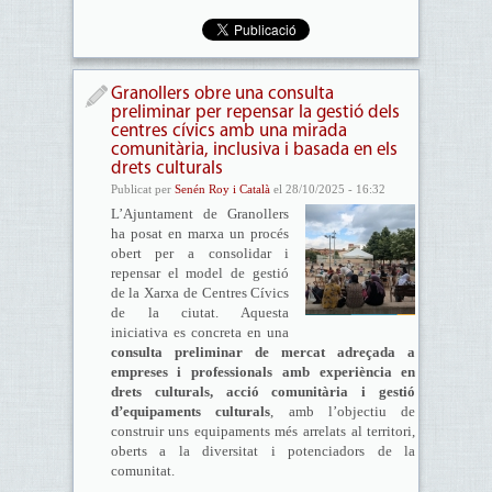
Granollers obre una consulta
preliminar per repensar la gestió dels
centres cívics amb una mirada
comunitària, inclusiva i basada en els
drets culturals
Publicat per
Senén Roy i Català
el 28/10/2025 - 16:32
L’Ajuntament de Granollers
ha posat en marxa un procés
obert per a consolidar i
repensar el model de gestió
de la Xarxa de Centres Cívics
de la ciutat. Aquesta
iniciativa es concreta en una
consulta preliminar de mercat adreçada a
empreses i professionals amb experiència en
drets culturals, acció comunitària i gestió
d’equipaments culturals
, amb l’objectiu de
construir uns equipaments més arrelats al territori,
oberts a la diversitat i potenciadors de la
comunitat.