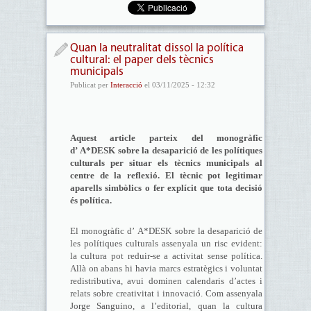
Quan la neutralitat dissol la política
cultural: el paper dels tècnics
municipals
Publicat per
Interacció
el 03/11/2025 - 12:32
Aquest article parteix del monogràfic
d’ A*DESK
sobre la desaparició de les polítiques
culturals per situar els tècnics municipals al
centre de la reflexió. El tècnic pot legitimar
aparells simbòlics o fer explícit que tota decisió
és política.
El monogràfic d’ A*DESK sobre la desaparició de
les polítiques culturals assenyala un risc evident:
la cultura pot reduir-se a activitat sense política.
Allà on abans hi havia marcs estratègics i voluntat
redistributiva, avui dominen calendaris d’actes i
relats sobre creativitat i innovació. Com assenyala
Jorge Sanguino, a l’editorial, quan la cultura