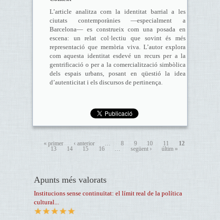
L’article analitza com la identitat barrial a les
ciutats contemporànies —especialment a
Barcelona— es construeix com una posada en
escena: un relat col·lectiu que sovint és més
representació que memòria viva. L’autor explora
com aquesta identitat esdevé un recurs per a la
gentrificació o per a la comercialització simbòlica
dels espais urbans, posant en qüestió la idea
d’autenticitat i els discursos de pertinença.
« primer
‹ anterior
…
8
9
10
11
12
13
14
15
16
…
següent ›
últim »
Apunts més valorats
Institucions sense continuïtat: el límit real de la política
cultural...