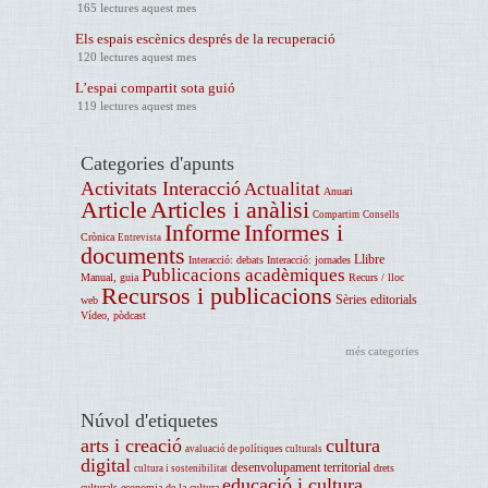
165 lectures aquest mes
Els espais escènics després de la recuperació
120 lectures aquest mes
L’espai compartit sota guió
119 lectures aquest mes
Categories d'apunts
Activitats Interacció
Actualitat
Anuari
Article
Articles i anàlisi
Compartim
Consells
Informe
Informes i
Crònica
Entrevista
documents
Llibre
Interacció: debats
Interacció: jornades
Publicacions acadèmiques
Manual, guia
Recurs / lloc
Recursos i publicacions
Sèries editorials
web
Vídeo, pòdcast
més categories
Núvol d'etiquetes
arts i creació
cultura
avaluació de polítiques culturals
digital
desenvolupament territorial
drets
cultura i sostenibilitat
educació i cultura
culturals
economia de la cultura