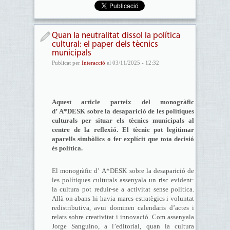
Quan la neutralitat dissol la política
cultural: el paper dels tècnics
municipals
Publicat per
Interacció
el 03/11/2025 - 12:32
Aquest article parteix del monogràfic
d’ A*DESK
sobre la desaparició de les polítiques
culturals per situar els tècnics municipals al
centre de la reflexió. El tècnic pot legitimar
aparells simbòlics o fer explícit que tota decisió
és política.
El monogràfic d’ A*DESK sobre la desaparició de
les polítiques culturals assenyala un risc evident:
la cultura pot reduir-se a activitat sense política.
Allà on abans hi havia marcs estratègics i voluntat
redistributiva, avui dominen calendaris d’actes i
relats sobre creativitat i innovació. Com assenyala
Jorge Sanguino, a l’editorial, quan la cultura