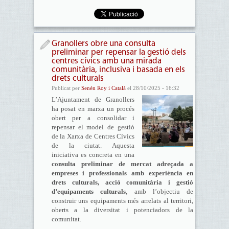
Granollers obre una consulta
preliminar per repensar la gestió dels
centres cívics amb una mirada
comunitària, inclusiva i basada en els
drets culturals
Publicat per
Senén Roy i Català
el 28/10/2025 - 16:32
L’Ajuntament de Granollers
ha posat en marxa un procés
obert per a consolidar i
repensar el model de gestió
de la Xarxa de Centres Cívics
de la ciutat. Aquesta
iniciativa es concreta en una
consulta preliminar de mercat adreçada a
empreses i professionals amb experiència en
drets culturals, acció comunitària i gestió
d’equipaments culturals
, amb l’objectiu de
construir uns equipaments més arrelats al territori,
oberts a la diversitat i potenciadors de la
comunitat.