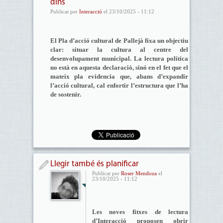
dins
Publicat per
Interacció
el 23/10/2025 - 11:12
El Pla d’acció cultural de Pallejà fixa un objectiu
clar: situar la cultura al centre del
desenvolupament municipal. La lectura política
no està en aquesta declaració, sinó en el fet que el
mateix pla evidencia que, abans d’expandir
l’acció cultural, cal enfortir l’estructura que l’ha
de sostenir.
Llegir també és planificar
Publicat per
Roser Mendoza
el
23/10/2025 - 11:12
Les noves fitxes de lectura
d’Interacció proposen obrir