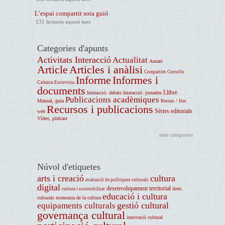
L’espai compartit sota guió
131 lectures aquest mes
Categories d'apunts
Activitats Interacció
Actualitat
Anuari
Article
Articles i anàlisi
Compartim
Consells
Informe
Informes i
Crònica
Entrevista
documents
Llibre
Interacció: debats
Interacció: jornades
Publicacions acadèmiques
Manual, guia
Recurs / lloc
Recursos i publicacions
Sèries editorials
web
Vídeo, pòdcast
més categories
Núvol d'etiquetes
arts i creació
cultura
avaluació de polítiques culturals
digital
desenvolupament territorial
drets
cultura i sostenibilitat
educació i cultura
culturals
economia de la cultura
gestió cultural
equipaments culturals
governança cultural
innovació cultural