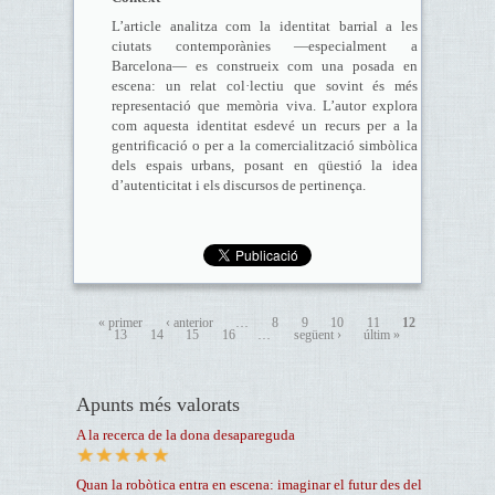
L’article analitza com la identitat barrial a les
ciutats contemporànies —especialment a
Barcelona— es construeix com una posada en
escena: un relat col·lectiu que sovint és més
representació que memòria viva. L’autor explora
com aquesta identitat esdevé un recurs per a la
gentrificació o per a la comercialització simbòlica
dels espais urbans, posant en qüestió la idea
d’autenticitat i els discursos de pertinença.
« primer
‹ anterior
…
8
9
10
11
12
13
14
15
16
…
següent ›
últim »
Apunts més valorats
A la recerca de la dona desapareguda
Quan la robòtica entra en escena: imaginar el futur des del