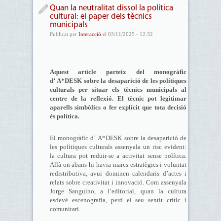
Quan la neutralitat dissol la política
cultural: el paper dels tècnics
municipals
Publicat per
Interacció
el 03/11/2025 - 12:32
Aquest article parteix del monogràfic
d’ A*DESK
sobre la desaparició de les polítiques
culturals per situar els tècnics municipals al
centre de la reflexió. El tècnic pot legitimar
aparells simbòlics o fer explícit que tota decisió
és política.
El monogràfic d’ A*DESK sobre la desaparició de
les polítiques culturals assenyala un risc evident:
la cultura pot reduir-se a activitat sense política.
Allà on abans hi havia marcs estratègics i voluntat
redistributiva, avui dominen calendaris d’actes i
relats sobre creativitat i innovació. Com assenyala
Jorge Sanguino, a l’editorial, quan la cultura
esdevé escenografia, perd el seu sentit crític i
comunitari.