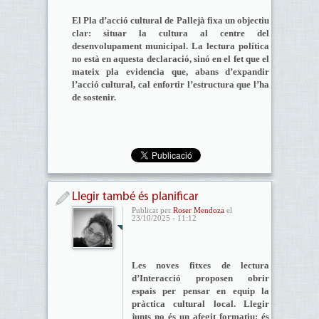
El Pla d’acció cultural de Pallejà fixa un objectiu
clar: situar la cultura al centre del
desenvolupament municipal. La lectura política
no està en aquesta declaració, sinó en el fet que el
mateix pla evidencia que, abans d’expandir
l’acció cultural, cal enfortir l’estructura que l’ha
de sostenir.
Llegir també és planificar
Publicat per
Roser Mendoza
el
23/10/2025 - 11:12
Les noves fitxes de lectura
d’Interacció proposen obrir
espais per pensar en equip la
pràctica cultural local. Llegir
junts no és un afegit formatiu: és