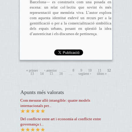
Barcelona— es construeix com una posada en
escena: un relat col·lectiu que sovint és més
representació que memòria viva. L’autor explora
com aquesta identitat esdevé un recurs per a la
gentrificació o per a la comercialització simbòlica
dels espais urbans, posant en qüestió la idea
d’autenticitat i els discursos de pertinença.
« primer
‹ anterior
…
8
9
10
11
12
13
14
15
16
…
següent ›
últim »
Apunts més valorats
Com mesurar allò intangible: quatre models
internacionals per...
Del conflicte entre art i economia al conflicte entre
governança i...