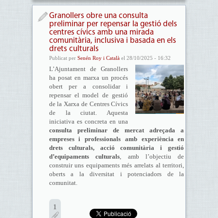
Granollers obre una consulta
preliminar per repensar la gestió dels
centres cívics amb una mirada
comunitària, inclusiva i basada en els
drets culturals
Publicat per
Senén Roy i Català
el 28/10/2025 - 16:32
L’Ajuntament de Granollers
ha posat en marxa un procés
obert per a consolidar i
repensar el model de gestió
de la Xarxa de Centres Cívics
de la ciutat. Aquesta
iniciativa es concreta en una
consulta preliminar de mercat adreçada a
empreses i professionals amb experiència en
drets culturals, acció comunitària i gestió
d’equipaments culturals
, amb l’objectiu de
construir uns equipaments més arrelats al territori,
oberts a la diversitat i potenciadors de la
comunitat.
1