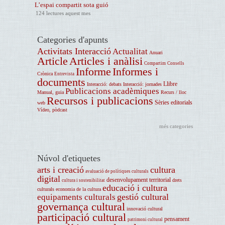
L’espai compartit sota guió
124 lectures aquest mes
Categories d'apunts
Activitats Interacció
Actualitat
Anuari
Article
Articles i anàlisi
Compartim
Consells
Informe
Informes i
Crònica
Entrevista
documents
Llibre
Interacció: debats
Interacció: jornades
Publicacions acadèmiques
Manual, guia
Recurs / lloc
Recursos i publicacions
Sèries editorials
web
Vídeo, pòdcast
més categories
Núvol d'etiquetes
arts i creació
cultura
avaluació de polítiques culturals
digital
desenvolupament territorial
drets
cultura i sostenibilitat
educació i cultura
culturals
economia de la cultura
gestió cultural
equipaments culturals
governança cultural
innovació cultural
participació cultural
pensament
patrimoni cultural