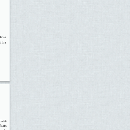
tiva
hi ha
tura
bats