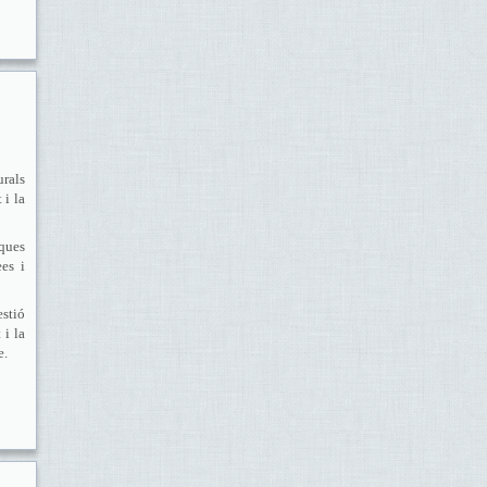
urals
 i la
iques
ees i
estió
 i la
e.