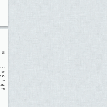
 18,
s els
l per
ODS)
t que
ental
i una