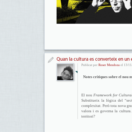
Quan la cultura es converteix en un 
Publicat per
Roser Mendoza
el 13/11
​Notes crítiques sobre el nou m
El nou
Framework for Cultural 
Substitueix la lògica del “se
complexitat. Però tota nova gra
valora i es governa la cultura.
territori?