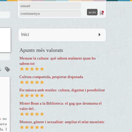
usuari
contrasenya
Inici
Apunts més valorats
Mesurar la cultura: què sabem realment quan ho
sabem tot
Cultura compartida, propietat disputada
Fer música amb residus: cultura, dignitat i possibilitat
Mister Bean a la Biblioteca: el gag que desmunta el
valor del...
s
no
Museus, gènere i sexualitat: ampliar el relat museístic
seva
da. I