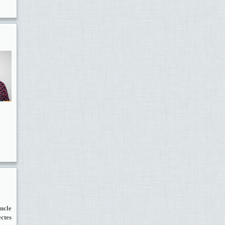
incle
ctes