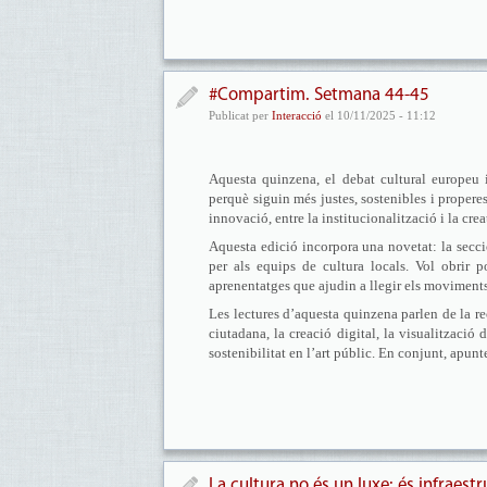
#Compartim. Setmana 44-45
Publicat per
Interacció
el 10/11/2025 - 11:12
Aquesta quinzena, el debat cultural europeu i
perquè siguin més justes, sostenibles i propere
innovació, entre la institucionalització i la crea
Aquesta edició incorpora una novetat: la secc
per als equips de cultura locals. Vol obrir po
aprenentatges que ajudin a llegir els moviments 
Les lectures d’aquesta quinzena parlen de la rec
ciutadana, la creació digital, la visualització 
sostenibilitat en l’art públic. En conjunt, apun
La cultura no és un luxe: és infraes