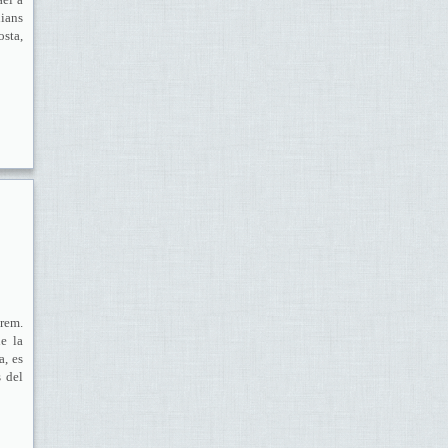
nians
osta,
rem.
e la
a, es
s del