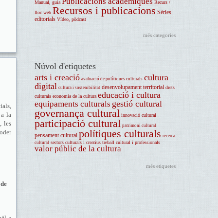
Publicacions acadèmiques
Manual, guia
Recurs /
Recursos i publicacions
Sèries
lloc web
editorials
Vídeo, pòdcast
més categories
Núvol d'etiquetes
arts i creació
cultura
avaluació de polítiques culturals
digital
desenvolupament territorial
drets
cultura i sostenibilitat
educació i cultura
culturals
economia de la cultura
gestió cultural
equipaments culturals
ials,
governança cultural
 a la
innovació cultural
participació cultural
, les
patrimoni cultural
polítiques culturals
poder
pensament cultural
recerca
sectors culturals i creatius
treball cultural i professionals
cultural
valor públic de la cultura
més etiquetes
 de
aël a