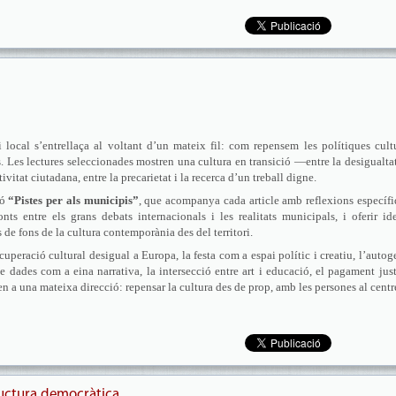
 local s’entrellaça al voltant d’un mateix fil: com repensem les polítiques cult
s. Les lectures seleccionades mostren una cultura en transició —entre la desigualtat
tivitat ciutadana, entre la precarietat i la recerca d’un treball digne.
ió
“Pistes per als municipis”
, que acompanya cada article amb reflexions específ
nts entre els grans debats internacionals i les realitats municipals, i oferir id
de fons de la cultura contemporània des del territori.
uperació cultural desigual a Europa, la festa com a espai polític i creatiu, l’autog
de dades com a eina narrativa, la intersecció entre art i educació, el pagament just
ten a una mateixa direcció: repensar la cultura des de prop, amb les persones al centr
tructura democràtica