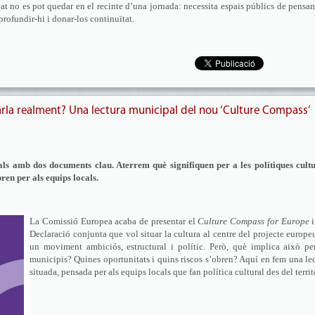
bat no es pot quedar en el recinte d’una jornada: necessita espais públics de pensa
profundir-hi i donar-los continuïtat.
arla realment? Una lectura municipal del nou ‘Culture Compass’
rals amb dos documents clau. Aterrem què signifiquen per a les polítiques cult
bren per als equips locals.
La Comissió Europea acaba de presentar el
Culture Compass for Europe
i
Declaració conjunta que vol situar la cultura al centre del projecte europe
un moviment ambiciós, estructural i polític. Però, què implica això pe
municipis? Quines oportunitats i quins riscos s’obren? Aquí en fem una le
situada, pensada per als equips locals que fan política cultural des del terri