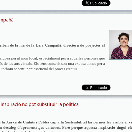
Campañà
riben de la mà de la Laia Campañà, directora de projectes al
valuosa per al món local, especialment per a aquelles persones que
vés de les arts visuals. Els seus consells son una excusa doncs per a
n tothom se senti part essencial del procés creatiu.
 inspiració no pot substituir la política
 la Xarxa de Ciutats i Pobles cap a la Sostenibilitat ha permès fer visible el v
n decàleg d’aprenentatges valuosos. Però perquè aquesta inspiració tingui efe