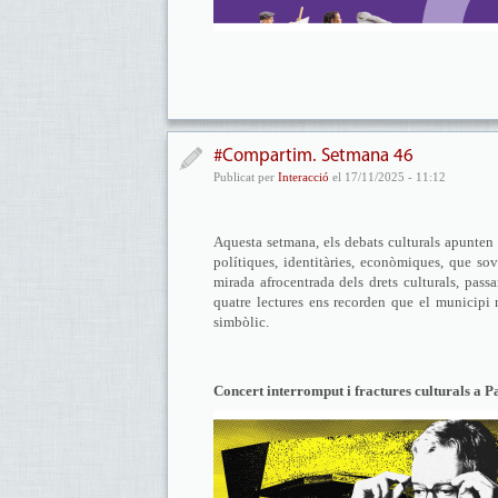
#Compartim. Setmana 46
Publicat per
Interacció
el 17/11/2025 - 11:12
Aquesta setmana, els debats culturals apunten 
polítiques, identitàries, econòmiques, que sovi
mirada afrocentrada dels drets culturals, passa
quatre lectures ens recorden que el municipi n
simbòlic.
Concert interromput i fractures culturals a P