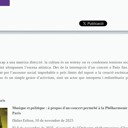
cap a una mateixa direcció: la cultura és un terreny on es condensen tensions soc
nt ultrapassen l’escena artística. Des de la interrupció d’un concert a París fins
nt per l’ascensor social improbable o pels límits del suport a la creació escènica
o és un simple gestor d’activitats, sinó un actor que interpreta i redistribueix 
arís
Musique et politique : à propos d'un concert perturbé à la Philharmonie
Paris
Didier Eribon, 10 de novembre de 2025
El 6 de novembre de 2025, el concert de l’Orchestre philharmonique d’Isr