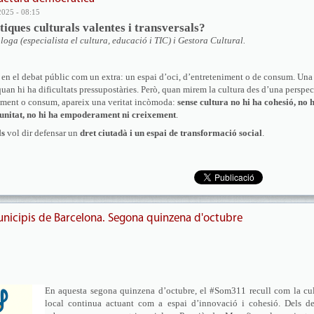
2025 - 08:15
tiques culturals valentes i transversals?
ga (especialista el cultura, educació i TIC) i Gestora Cultural.
 en el debat públic com un extra: un espai d’oci, d’entreteniment o de consum. Una
 quan hi ha dificultats pressupostàries. Però, quan mirem la cultura des d’una perspec
niment o consum, apareix una veritat incòmoda:
sense cultura no hi ha cohesió, no 
munitat, no hi ha empoderament ni creixement
.
ls
vol dir defensar un
dret ciutadà i un espai de transformació social
.
unicipis de Barcelona. Segona quinzena d'octubre
En aquesta segona quinzena d’octubre, el #Som311 recull com la cul
local continua actuant com a espai d’innovació i cohesió. Dels de