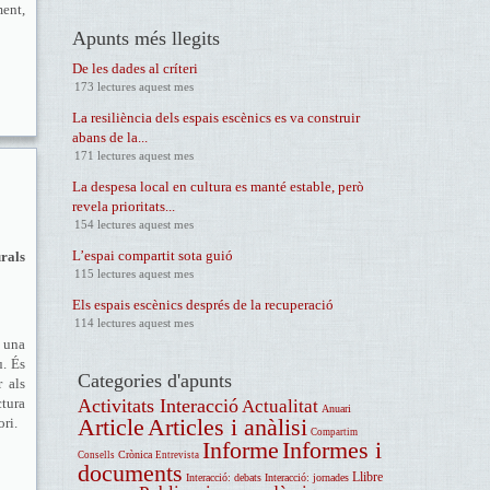
ment,
Apunts més llegits
De les dades al críteri
173 lectures aquest mes
La resiliència dels espais escènics es va construir
abans de la...
171 lectures aquest mes
La despesa local en cultura es manté estable, però
revela prioritats...
154 lectures aquest mes
L’espai compartit sota guió
urals
115 lectures aquest mes
Els espais escènics després de la recuperació
114 lectures aquest mes
 una
u. És
Categories d'apunts
r als
ctura
Activitats Interacció
Actualitat
Anuari
Article
Articles i anàlisi
tori.
Compartim
Informe
Informes i
Crònica
Consells
Entrevista
documents
Llibre
Interacció: debats
Interacció: jornades