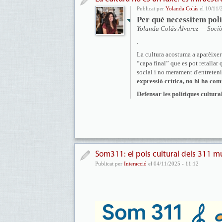
Publicat per
Yolanda Colás
el 10/11/
Per què necessitem polí
Yolanda Colás Álvarez — Sociòlo
.
La cultura acostuma a aparèixer
“capa final” que es pot retallar
social i no merament d'entrete
expressió crítica, no hi ha co
Defensar les polítiques cultura
Som311: el pols cultural dels 311 m
Publicat per
Interacció
el 04/11/2025 - 11:12