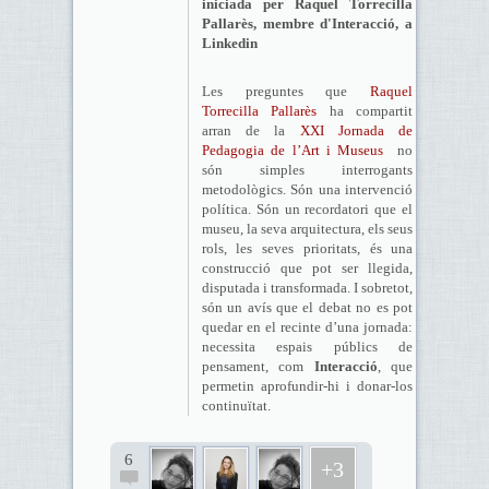
iniciada per Raquel Torrecilla
Pallarès, membre d'Interacció, a
Linkedin
Les preguntes que
Raquel
Torrecilla Pallarès
ha compartit
arran de la
XXI Jornada de
Pedagogia de l’Art i Museus
no
són simples interrogants
metodològics. Són una intervenció
política. Són un recordatori que el
museu, la seva arquitectura, els seus
rols, les seves prioritats, és una
construcció que pot ser llegida,
disputada i transformada. I sobretot,
són un avís que el debat no es pot
quedar en el recinte d’una jornada:
necessita espais públics de
pensament, com
Interacció
, que
permetin aprofundir-hi i donar-los
continuïtat.
6
+3