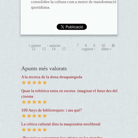
consoliden la cultura com a motor de transformació
quotidiana.
« primer
‹ anterior
…
7
8
9
10
11
12
13
14
15
…
següent ›
últim »
Apunts més valorats
A la recerca de la dona desapareguda
Quan la robòtica entra en escena: imaginar el futur des del
cinema
100 Anys de biblioteques: i ara què?
La crítica cultural dins la maquinària neoliberal
¿Por qué se concentran los artistas en las grandes