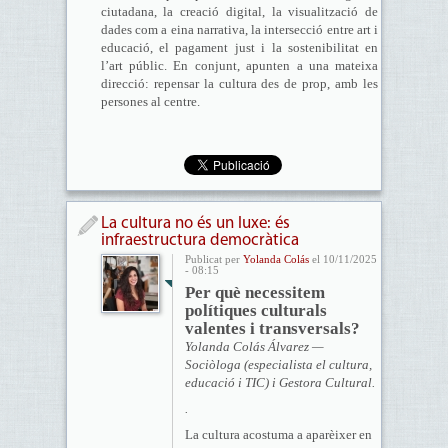
ciutadana, la creació digital, la visualització de
dades com a eina narrativa, la intersecció entre art i
educació, el pagament just i la sostenibilitat en
l’art públic. En conjunt, apunten a una mateixa
direcció: repensar la cultura des de prop, amb les
persones al centre.
La cultura no és un luxe: és
infraestructura democràtica
Publicat per
Yolanda Colás
el 10/11/2025
- 08:15
Per què necessitem
polítiques culturals
valentes i transversals?
Yolanda Colás Álvarez —
Sociòloga (especialista el cultura,
educació i TIC) i Gestora Cultural.
.
La cultura acostuma a aparèixer en