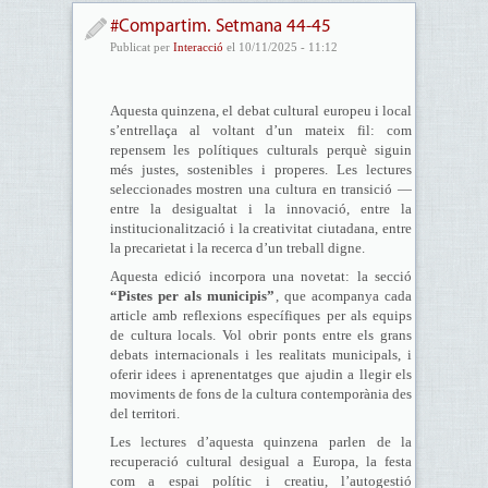
#Compartim. Setmana 44-45
Publicat per
Interacció
el 10/11/2025 - 11:12
Aquesta quinzena, el debat cultural europeu i local
s’entrellaça al voltant d’un mateix fil: com
repensem les polítiques culturals perquè siguin
més justes, sostenibles i properes. Les lectures
seleccionades mostren una cultura en transició —
entre la desigualtat i la innovació, entre la
institucionalització i la creativitat ciutadana, entre
la precarietat i la recerca d’un treball digne.
Aquesta edició incorpora una novetat: la secció
“Pistes per als municipis”
, que acompanya cada
article amb reflexions específiques per als equips
de cultura locals. Vol obrir ponts entre els grans
debats internacionals i les realitats municipals, i
oferir idees i aprenentatges que ajudin a llegir els
moviments de fons de la cultura contemporània des
del territori.
Les lectures d’aquesta quinzena parlen de la
recuperació cultural desigual a Europa, la festa
com a espai polític i creatiu, l’autogestió