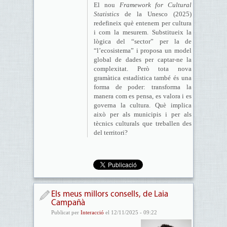
El nou
Framework for Cultural
Statistics
de la Unesco (2025)
redefineix què entenem per cultura
i com la mesurem. Substitueix la
lògica del “sector” per la de
“l’ecosistema” i proposa un model
global de dades per captar-ne la
complexitat. Però tota nova
gramàtica estadística també és una
forma de poder: transforma la
manera com es pensa, es valora i es
governa la cultura. Què implica
això per als municipis i per als
tècnics culturals que treballen des
del territori?
Els meus millors consells, de Laia
Campañà
Publicat per
Interacció
el 12/11/2025 - 09:22