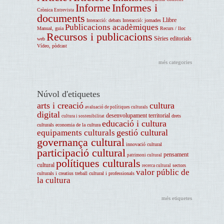
Informe
Informes i
Crònica
Entrevista
documents
Llibre
Interacció: debats
Interacció: jornades
Publicacions acadèmiques
Manual, guia
Recurs / lloc
Recursos i publicacions
Sèries editorials
web
Vídeo, pòdcast
més categories
Núvol d'etiquetes
arts i creació
cultura
avaluació de polítiques culturals
digital
desenvolupament territorial
drets
cultura i sostenibilitat
educació i cultura
culturals
economia de la cultura
gestió cultural
equipaments culturals
governança cultural
innovació cultural
participació cultural
pensament
patrimoni cultural
polítiques culturals
cultural
sectors
recerca cultural
valor públic de
culturals i creatius
treball cultural i professionals
la cultura
més etiquetes