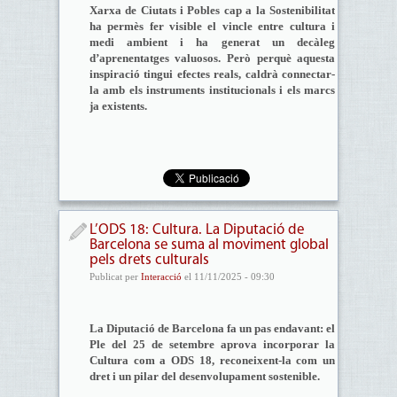
Xarxa de Ciutats i Pobles cap a la Sostenibilitat
ha permès fer visible el vincle entre cultura i
medi ambient i ha generat un decàleg
d’aprenentatges valuosos. Però perquè aquesta
inspiració tingui efectes reals, caldrà connectar-
la amb els instruments institucionals i els marcs
ja existents.
L’ODS 18: Cultura. La Diputació de
Barcelona se suma al moviment global
pels drets culturals
Publicat per
Interacció
el 11/11/2025 - 09:30
La Diputació de Barcelona fa un pas endavant: el
Ple del 25 de setembre aprova incorporar la
Cultura com a ODS 18, reconeixent-la com un
dret i un pilar del desenvolupament sostenible.