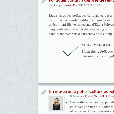
Polítiques culturals després de l’en
Publicat per
Interacció
el 18/06/2026 - 11:12
Durant anys, les polítiques culturals europees
creativitat, més sostenibilitat. Però què passa
es debiliten? Els textos recents d’Elena Polivts
perquè ofereixin receptes de governança cultural
condicions materials d’existència de la cultur
VEUS EMERGENTS
Llegir Elena Polivtsev
cultura creix més ràpid
Un museu amb potes. Cultura popula
Publicat per
Raquel Torrecilla Pallaré
Les entitats de cultura popul
calendari popular o el folklore
altres capes. Hi ha transmissió 