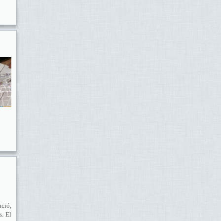
ació,
s. El