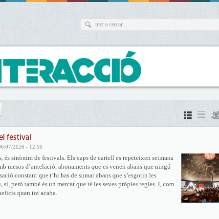
l festival
06/07/2026 - 12:10
s, és sinònim de festivals. Els caps de cartell es repeteixen setmana
amb mesos d’antelació, abonaments que es venen abans que ningú
sació constant que t’hi has de sumar abans que s’esgotin les
iu, sí, però també és un mercat que té les seves pròpies regles. I, com
neficis quan tot acaba.