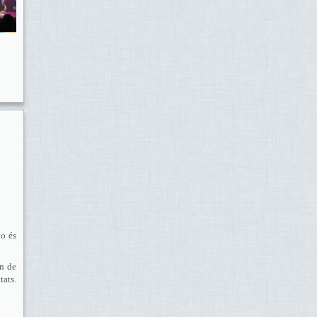
no és
en de
tats.