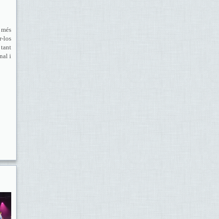
, més
r-los
 tant
nal i