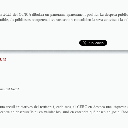
rts 2025
del CoNCA dibuixa un panorama aparentment positiu. La despesa públic
nible, els públics es recuperen, diversos sectors consoliden la seva activitat i la cu
tura
ultural local
ra recull iniciatives del territori i, cada mes, el CERC en destaca una. Aquesta 
centra en descriure’ls ni en validar-los, sinó en entendre què posen en joc a l’ho