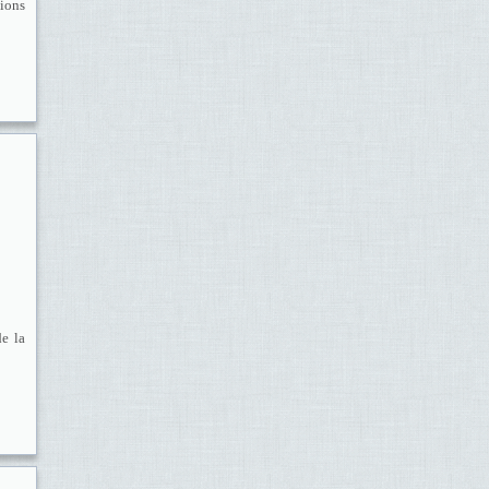
tions
de la