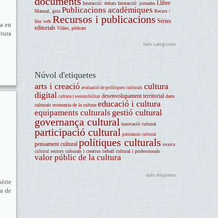
documents
Llibre
Interacció: debats
Interacció: jornades
Publicacions acadèmiques
Manual, guia
Recurs /
Recursos i publicacions
Sèries
lloc web
a en
editorials
Vídeo, pòdcast
ltura
més categories
Núvol d'etiquetes
arts i creació
cultura
avaluació de polítiques culturals
digital
desenvolupament territorial
drets
cultura i sostenibilitat
educació i cultura
culturals
economia de la cultura
gestió cultural
equipaments culturals
governança cultural
innovació cultural
participació cultural
patrimoni cultural
polítiques culturals
pensament cultural
recerca
sectors culturals i creatius
treball cultural i professionals
cultural
valor públic de la cultura
més etiquetes
sèrie
ra de