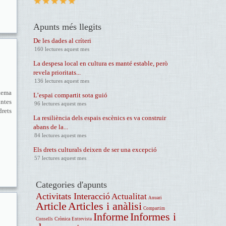
Apunts més llegits
De les dades al críteri
160 lectures aquest mes
La despesa local en cultura es manté estable, però
revela prioritats...
136 lectures aquest mes
tema
L’espai compartit sota guió
untes
96 lectures aquest mes
drets
La resiliència dels espais escènics es va construir
abans de la...
84 lectures aquest mes
Els drets culturals deixen de ser una excepció
57 lectures aquest mes
Categories d'apunts
Activitats Interacció
Actualitat
Anuari
Article
Articles i anàlisi
Compartim
Informe
Informes i
Crònica
Consells
Entrevista