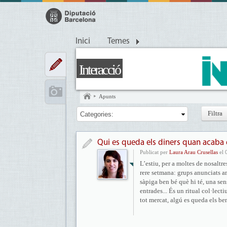
Inici
Temes
Interacció
Apunts
Categories:
Qui es queda els diners quan acaba e
Publicat per
Laura Arau Crusellas
el 
L’estiu, per a moltes de nosaltre
rere setmana: grups anunciats 
sàpiga ben bé què hi té, una sen
entrades... És un ritual col·lect
tot mercat, algú es queda els be