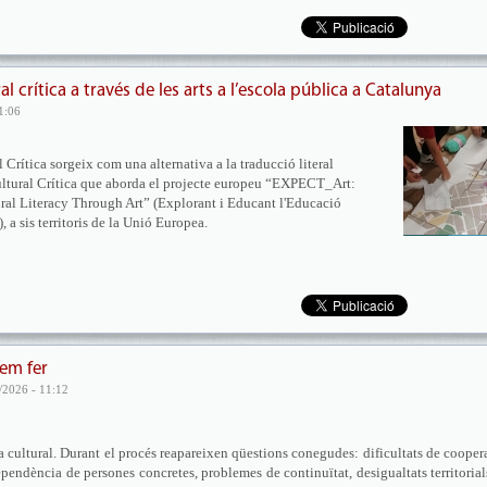
l crítica a través de les arts a l’escola pública a Catalunya
1:06
Crítica sorgeix com una alternativa a la traducció literal
Cultural Crítica que aborda el projecte europeu “EXPECT_Art:
al Literacy Through Art” (Explorant i Educant l'Educació
), a sis territoris de la Unió Europea.
dem fer
/2026 - 11:12
cultural. Durant el procés reapareixen qüestions conegudes: dificultats de cooper
dependència de persones concretes, problemes de continuïtat, desigualtats territorial