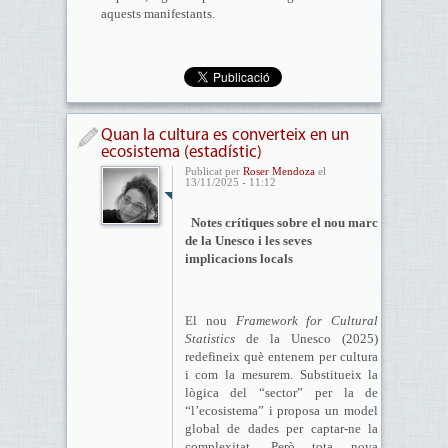
aquests manifestants.
Quan la cultura es converteix en un
ecosistema (estadístic)
Publicat per
Roser Mendoza
el
13/11/2025 - 11:12
​Notes crítiques sobre el nou marc
de la Unesco i les seves
implicacions locals
El nou
Framework for Cultural
Statistics
de la Unesco (2025)
redefineix què entenem per cultura
i com la mesurem. Substitueix la
lògica del “sector” per la de
“l’ecosistema” i proposa un model
global de dades per captar-ne la
complexitat. Però tota nova