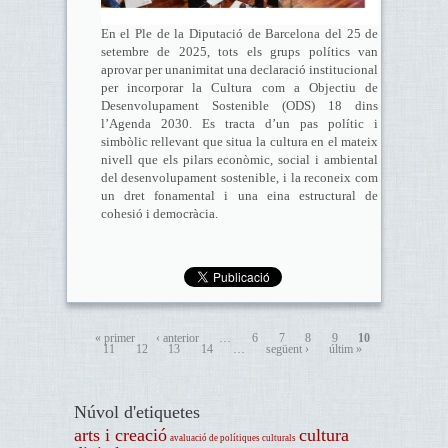
En el Ple de la Diputació de Barcelona del 25 de
setembre de 2025, tots els grups polítics van
aprovar per unanimitat una declaració institucional
per incorporar la Cultura com a Objectiu de
Desenvolupament Sostenible (ODS) 18 dins
l’Agenda 2030. Es tracta d’un pas polític i
simbòlic rellevant que situa la cultura en el mateix
nivell que els pilars econòmic, social i ambiental
del desenvolupament sostenible, i la reconeix com
un dret fonamental i una eina estructural de
cohesió i democràcia.
« primer
‹ anterior
…
6
7
8
9
10
11
12
13
14
…
següent ›
últim »
Núvol d'etiquetes
arts i creació
cultura
avaluació de polítiques culturals