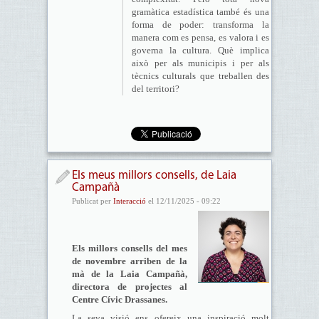
gramàtica estadística també és una
forma de poder: transforma la
manera com es pensa, es valora i es
governa la cultura. Què implica
això per als municipis i per als
tècnics culturals que treballen des
del territori?
Els meus millors consells, de Laia
Campañà
Publicat per
Interacció
el 12/11/2025 - 09:22
Els millors consells del mes
de novembre arriben de la
mà de la Laia Campañà,
directora de projectes al
Centre Cívic Drassanes.
La seva visió ens ofereix una inspiració molt