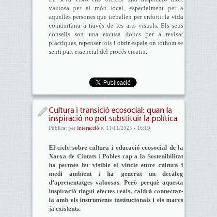
valuosa per al món local, especialment per a
aquelles persones que treballen per enfortir la vida
comunitària a través de les arts visuals. Els seus
consells son una excusa doncs per a revisar
pràctiques, repensar rols i obrir espais on tothom se
senti part essencial del procés creatiu.
Cultura i transició ecosocial: quan la
inspiració no pot substituir la política
Publicat per
Interacció
el 11/11/2025 - 16:19
El cicle sobre cultura i educació ecosocial de la
Xarxa de Ciutats i Pobles cap a la Sostenibilitat
ha permès fer visible el vincle entre cultura i
medi ambient i ha generat un decàleg
d’aprenentatges valuosos. Però perquè aquesta
inspiració tingui efectes reals, caldrà connectar-
la amb els instruments institucionals i els marcs
ja existents.