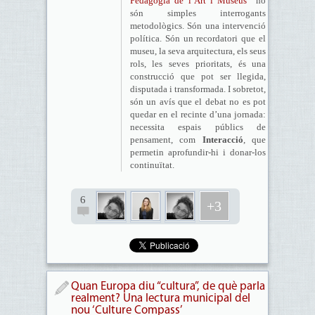
Pedagogia de l’Art i Museus
no
són simples interrogants
metodològics. Són una intervenció
política. Són un recordatori que el
museu, la seva arquitectura, els seus
rols, les seves prioritats, és una
construcció que pot ser llegida,
disputada i transformada. I sobretot,
són un avís que el debat no es pot
quedar en el recinte d’una jornada:
necessita espais públics de
pensament, com
Interacció
, que
permetin aprofundir-hi i donar-los
continuïtat.
6
+3
Quan Europa diu “cultura”, de què parla
realment? Una lectura municipal del
nou ‘Culture Compass’