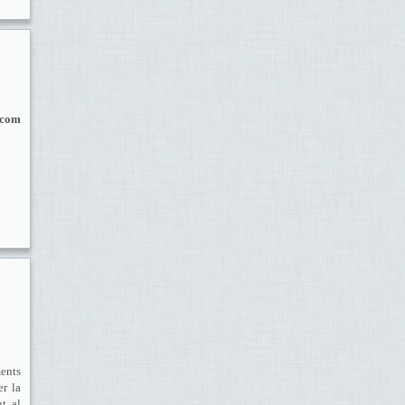
 com
ments
er la
nt al