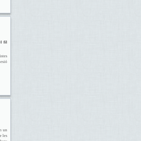
 fil
istes
hesió
en un
e les