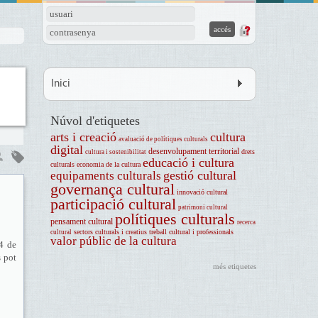
usuari
contrasenya
Inici
Núvol d'etiquetes
arts i creació
cultura
avaluació de polítiques culturals
digital
desenvolupament territorial
drets
cultura i sostenibilitat
educació i cultura
culturals
economia de la cultura
gestió cultural
equipaments culturals
governança cultural
innovació cultural
participació cultural
patrimoni cultural
polítiques culturals
pensament cultural
recerca
sectors culturals i creatius
treball cultural i professionals
cultural
valor públic de la cultura
24 de
s pot
més etiquetes