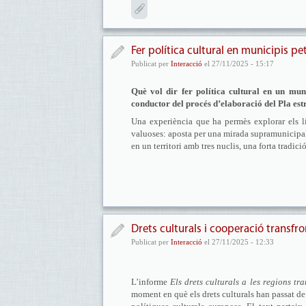
Fer política cultural en municipis pet
Publicat per
Interacció
el 27/11/2025 - 15:17
Què vol dir fer política cultural en un muni
conductor del procés d’elaboració del Pla est
Una experiència que ha permès explorar els lím
valuoses: aposta per una mirada supramunicipal,
en un territori amb tres nuclis, una forta tradici
Drets culturals i cooperació transfro
Publicat per
Interacció
el 27/11/2025 - 12:33
L’informe
Els drets culturals a les regions t
moment en què els drets culturals han passat d