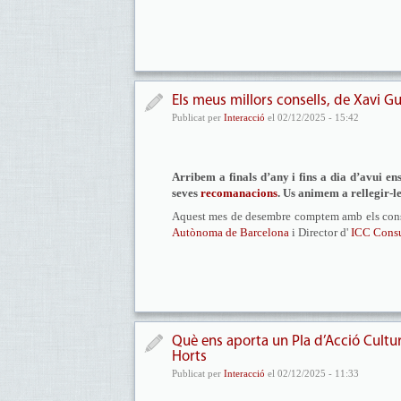
Els meus millors consells, de Xavi Gu
Publicat per
Interacció
el 02/12/2025 - 15:42
Arribem a finals d’any i fins a dia d’avui 
seves
recomanacions
. Us animem a rellegir-le
Aquest mes de desembre comptem amb els cons
Autònoma de Barcelona
i Director d'
ICC Consul
Què ens aporta un Pla d’Acció Cultur
Horts
Publicat per
Interacció
el 02/12/2025 - 11:33