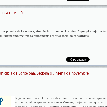
busca direcció
n no parteix de la manca, sinó de la capacitat. La qüestió que planteja no és
 municipi amb recursos, equipaments i capital social ja consolidats.
municipis de Barcelona. Segona quinzena de novembre
Segona quinzena amb molta vida cultural als municipis: nous equipa
en marxa, altres que es repensen o s'aturen, projectes que aposten p
mediació, la creació i la cultura comunitària, i una atenció creixe