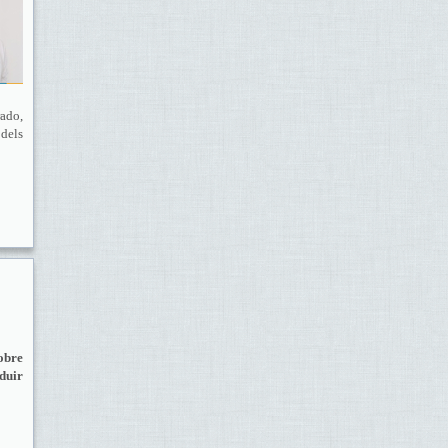
rado,
 dels
obre
aduir