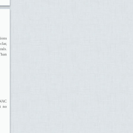
cions
clar,
rals.
'han
MNAC
at no