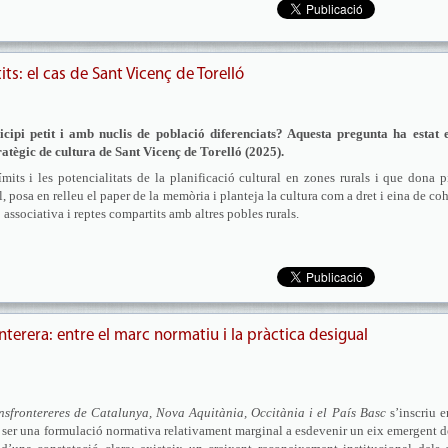
its: el cas de Sant Vicenç de Torelló
cipi petit i amb nuclis de població diferenciats? Aquesta pregunta ha estat el
ratègic de cultura de Sant Vicenç de Torelló (2025).
its i les potencialitats de la planificació cultural en zones rurals i que dona p
 posa en relleu el paper de la memòria i planteja la cultura com a dret i eina de co
ó associativa i reptes compartits amb altres pobles rurals.
nterera: entre el marc normatiu i la pràctica desigual
ransfrontereres de Catalunya, Nova Aquitània, Occitània i el País Basc
s’inscriu 
e ser una formulació normativa relativament marginal a esdevenir un eix emergent d