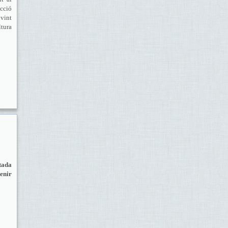
cció
vint
ltura
tada
tenir