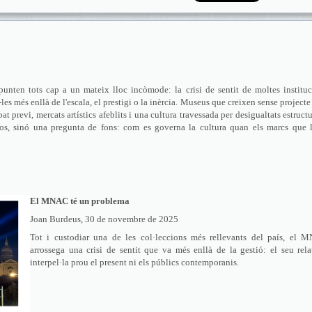
unten tots cap a un mateix lloc incòmode: la crisi de sentit de moltes institu
r-les més enllà de l'escala, el prestigi o la inèrcia. Museus que creixen sense projecte 
t previ, mercats artístics afeblits i una cultura travessada per desigualtats estructu
s, sinó una pregunta de fons: com es governa la cultura quan els marcs que l
El MNAC té un problema
Joan Burdeus, 30 de novembre de 2025
Tot i custodiar una de les col·leccions més rellevants del país, el 
arrossega una crisi de sentit que va més enllà de la gestió: el seu rel
interpel·la prou el present ni els públics contemporanis.