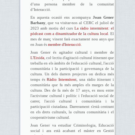
d’una persona membre de la comunitat
d’Interacció.
En aquesta ocasió ens acompanya
Joan Gener
Barbany
, que va visitar-nos al CERC el juliol de
2023 amb motiu del curs
La ràdio intermitent: el
pòdcast com a dinamitzador de la cultura local
. El
mes de març vinent farà exactament nou anys que
en Joan és
membre d'Interacció
.
Joan Gener és agitador cultural i membre de
L'Eixida
, col·lectiu d'agitació cultural itinerant que
treballa en els àmbits de l'educació cultural, l'acció
comunitària i la participació i governança de la
cultura. Un dels darrers projectes on dedica més
temps és
Ràdio Intermitent,
una ràdio itinerant i
comunitària que fa més amples els marges de la
cultura. Des de fa més de 17 anys, es mou entre
l'activisme cultural i polític i l'educació social de
carrer, l'acció cultural i comunitària i la
participació ciutadana. Darrerament s'està centrant
en els drets culturals, la cultura comunitària i el
cooperativisme cultural.
Joan Gener va estudiar Criminologia, Educació
social i ara està acabant el màster en Gestió