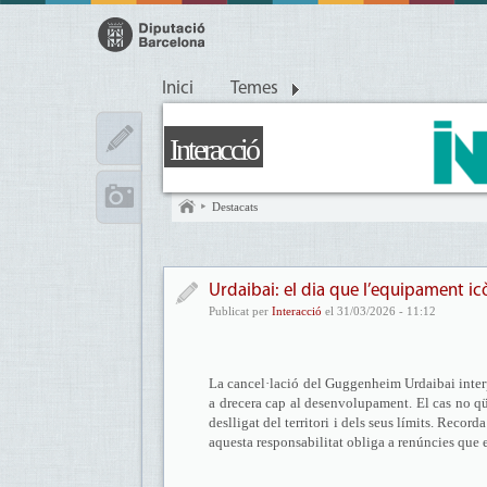
Inici
Temes
Interacció
Destacats
Urdaibai: el dia que l’equipament ic
Publicat per
Interacció
el 31/03/2026 - 11:12
La cancel·lació del Guggenheim Urdaibai interp
a drecera cap al desenvolupament. El cas no qüe
deslligat del territori i dels seus límits. Reco
aquesta responsabilitat obliga a renúncies que 