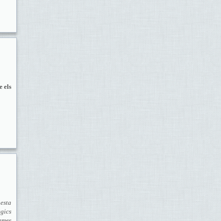
e els
esta
gics
emes