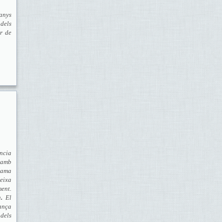
 anys
 dels
r de
ència
 amb
rama
eixa
ent.
à
.
El
ança
dels