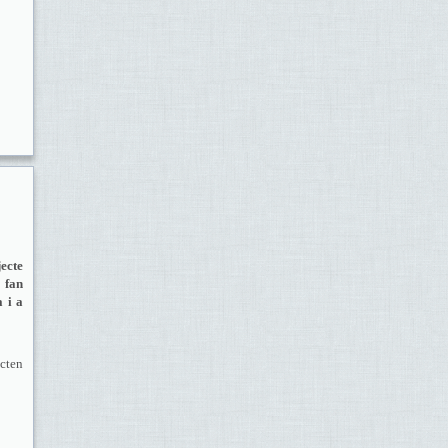
jecte
 fan
 i a
ecten