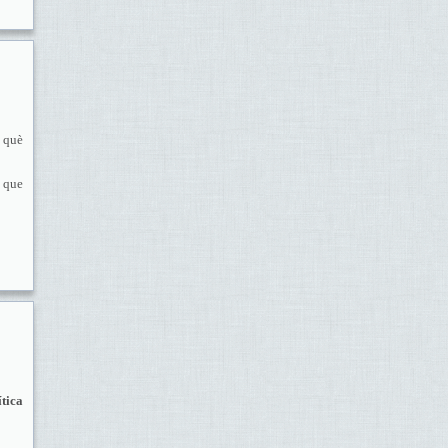
 què
, que
tica