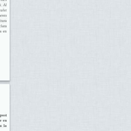
à. Al
alet
ents
ltura
lara
ga en
upost
re en
na la