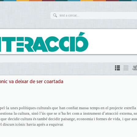
ònic va deixar de ser coartada
el·la unes polítiques culturals que han confiat massa temps en el projecte estrell
stiona la cultura, sinó l’ús que se n’ha fet com a instrument d’atracció externa, s
rda que decidir cultura és també decidir paisatge, economia i formes de vida, i que as
el discurs icònic havia après a esquivar.