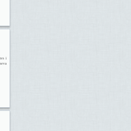
tes i
 seva