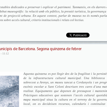
stables dedicades a preservar i explicar el patrimoni. Tanmateix, en els darrers
ebat museogràfic: la relació amb els públics, la pressió turística, la governança
nt de projecció urbana. En aquest context, parlar de museus no és només parla
s sobre accés cultural, criteris institucionals i relats col·lectius.
unicipis de Barcelona. Segona quinzena de febrer
 - 11:12
Aquesta quinzena es pot llegir des de la fragilitat i la persist
de la infraestructura cultural municipal. Una biblioteca
sobrecost a Arenys, un museu tancat a Cerdanyola i un prog
escènic escolar a Sant Celoni descriuen tres cares d’una mat
realitat. Equipaments que depenen de pressupost i mantenim
Pràctiques educatives que sostenen l’accés cultural quotidi
mapa municipal situa la cultura en el terreny de la govern
local, on es decideixen recursos, calendaris i continuïtat 