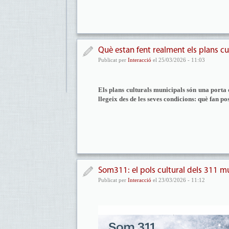
Què estan fent realment els plans cu
Publicat per
Interacció
el 25/03/2026 - 11:03
Els plans culturals municipals són una porta d
llegeix des de les seves condicions: què fan po
Som311: el pols cultural dels 311 m
Publicat per
Interacció
el 23/03/2026 - 11:12