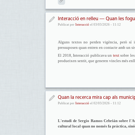
Interacció en relleu — Quan les fog
Publicat per
Interacció
el 03/03/2026 - 11:12
Alguns textos no perden vigència, però sí 
pressuposen quan entren en contacte amb un sis
El 2018, Interacció publicava un
text
sobre les
produeixen sentit, que generen vincles més enl
Quan la recerca mira cap als munici
Publicat per
Interacció
el 02/03/2026 - 11:12
L'estudi de Sergio Ramos Cebrián sobre l'At
cultural local quan no només fa pràctica, sin