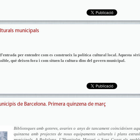
lturals municipals
’entrada per entendre com es construeix la política cultural local. Aquesta sèri
ssible, què deixen fora i com situen la cultura dins del govern municipal.
unicipis de Barcelona. Primera quinzena de març
Biblioteques amb goteres, avaries o anys de tancament coincideixen aqu
quinzena amb projectes de nous equipaments culturals i plans estratè
municipals. A Badalona, L’Hospitalet, Mataró o Sant Cugat els probl