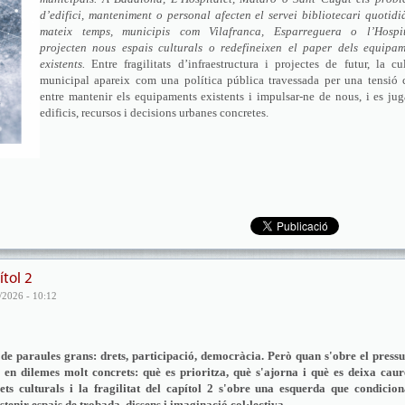
d’edifici, manteniment o personal afecten el servei bibliotecari quotidi
mateix temps, municipis com Vilafranca, Esparreguera o l’Hospit
projecten nous espais culturals o redefineixen el paper dels equipam
existents.
Entre fragilitats d’infraestructura i projectes de futur, la cu
municipal apareix com una política pública travessada per una tensió c
entre mantenir els equipaments existents i impulsar-ne de nous, i es ju
edificis, recursos i decisions urbanes concretes.
tol 2
/2026 - 10:12
 de paraules grans: drets, participació, democràcia. Però quan s'obre el press
ol en dilemes molt concrets: què es prioritza, què s'ajorna i què es deixa cau
drets culturals i la fragilitat del capítol 2 s'obre una esquerda que condicio
stenir espais de trobada, dissens i imaginació col·lectiva.