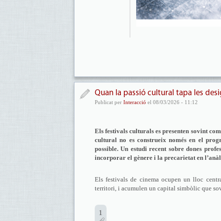
Quan la passió cultural tapa les desi
Publicat per
Interacció
el 08/03/2026 - 11:12
Els festivals culturals es presenten sovint com
cultural no es construeix només en el prog
possible. Un estudi recent sobre dones profe
incorporar el gènere i la precarietat en l’anà
Els festivals de cinema ocupen un lloc centra
territori, i acumulen un capital simbòlic que sov
1