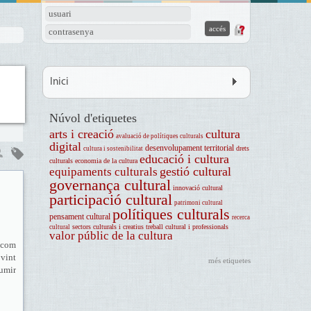
usuari
contrasenya
Inici
Núvol d'etiquetes
arts i creació
cultura
avaluació de polítiques culturals
digital
desenvolupament territorial
drets
cultura i sostenibilitat
educació i cultura
culturals
economia de la cultura
gestió cultural
equipaments culturals
governança cultural
innovació cultural
participació cultural
patrimoni cultural
polítiques culturals
pensament cultural
recerca
sectors culturals i creatius
treball cultural i professionals
cultural
valor públic de la cultura
a com
ovint
més etiquetes
sumir