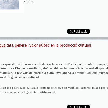
serveis.
gualtats: gènere i valor públic en la producció cultural
 a espais d’excel·lència, creativitat i retorn social. Però el valor públic d’un pro
rama o en l’impacte mediàtic, sinó també en les condicions de treball que el
ssionals dels festivals de cinema a Catalunya obliga a ampliar aquesta mirada
lisi de la governança cultural.
l en les polítiques culturals contemporànies. Són visibles, generen relat i proj
int es tradueix en legitimitat institucional.