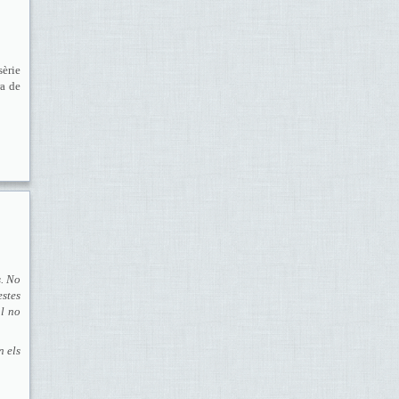
sèrie
ra de
s. No
stes
al no
n els