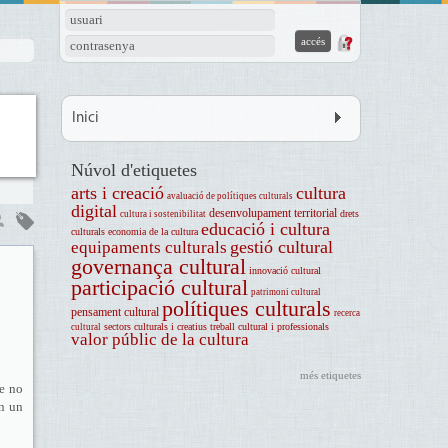
usuari
contrasenya
Inici
Núvol d'etiquetes
arts i creació
cultura
avaluació de polítiques culturals
digital
desenvolupament territorial
drets
cultura i sostenibilitat
educació i cultura
culturals
economia de la cultura
gestió cultural
equipaments culturals
governança cultural
innovació cultural
participació cultural
patrimoni cultural
polítiques culturals
pensament cultural
recerca
sectors culturals i creatius
treball cultural i professionals
cultural
valor públic de la cultura
més etiquetes
ue no
en un