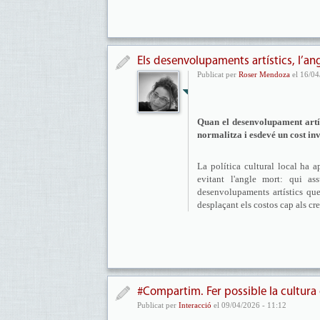
Els desenvolupaments artístics, l’ang
Publicat per
Roser Mendoza
el 16/04
Quan el desenvolupament artísti
normalitza i esdevé un cost inv
La política cultural local ha a
evitant l'angle mort: qui as
desenvolupaments artístics que
desplaçant els costos cap als cre
#Compartim. Fer possible la cultura 
Publicat per
Interacció
el 09/04/2026 - 11:12