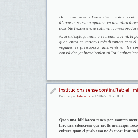
Hi ha una manera d’entendre la política cultur
d’aquesta setmana apunten en una altra direc
possible l’experiència cultural: com es produei
Aquest desplaçament no és menor. Sovint, la po
quan entra en terrenys més disputats com el c
vegades es pressuposa. Intervenir en les co
consoliden, quines circulen millor i quines lec
Institucions sense continuïtat: el lími
Publicat per
Interacció
el 09/04/2026 - 10:01
Quan una biblioteca tanca per manteniment 
fractura silenciosa que molts municipis rec
cultura quan el problema no és crear institucio