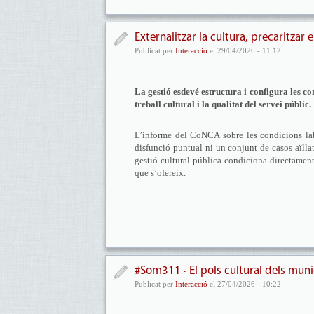
Externalitzar la cultura, precaritzar e
Publicat per
Interacció
el 29/04/2026 - 11:12
La gestió esdevé estructura i configura les con
treball cultural i la qualitat del servei públic.
L’informe del CoNCA sobre les condicions labo
disfunció puntual ni un conjunt de casos aïlla
gestió cultural pública condiciona directament 
que s’ofereix.
#Som311 · El pols cultural dels muni
Publicat per
Interacció
el 27/04/2026 - 10:22