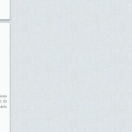
tiona
l. El
 dels