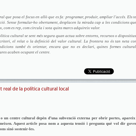
al que posa el focus en allò que es fa: programar, produir, ampliar l’accés. Els t
ció. Sense formular-ho obertament, desplacen la mirada cap a les condicions qu
x, com es rep, com circula i sota quins marcs adquireix valor.
lítica cultural se sent més segura quan actua sobre entorns, recursos o dispositiu
riteri, el relat o la definició del valor cultural. La frontera no és tan neta c
ndicions també és orientar, encara que no es declari, quines formes cultural
tures acaben ocupant el centre.
t real de la política cultural local
o un centre cultural depèn d’una subvenció externa per obrir portes, apareix
oneixen. Aquest article posa nom a aquesta tensió i pregunta què vol dir gove
ns sinó sostenir-les.