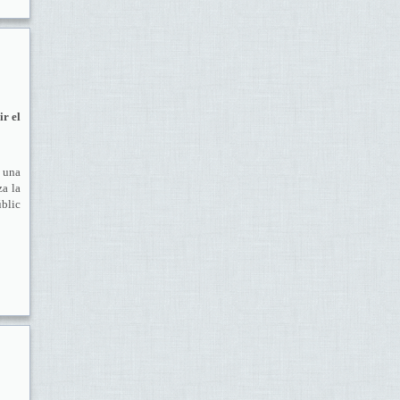
ir el
u una
za la
úblic