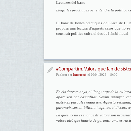
Lectures del banc
Llegir les pràctiques per entendre la política c
El banc de bones pràctiques de l'Àrea de Cultu
proposa una lectura d’aquests casos que no se 
construir política cultural des de l’àmbit local.
#Compartim. Valors que fan de sist
Publicat per
Interacció
el 20/04/2026 - 10:00
En els darrers anys, el llenguatge de la cultur
apareixen per casualitat. Sovint guanyen cen
mateixes paraules enuncien. Aquesta setmana, 
garanteix sostenibilitat ni equitat, el discurs 
La qüestió no és si aquests valors són necessar
valors allò que hauria de garantir amb estruct