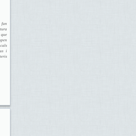
 fan
rtura
 que
upen
ocals
us i
teris