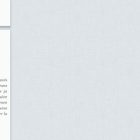
avés
rans
e ja
gulen
tenen
buixa
er la