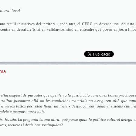
ultural local
ra recull iniciatives del territori i, cada mes, el CERC en destaca una. Aquesta 
centra en descriure’ls ni en validar-los, sinó en entendre què posen en joc a l’ho
ema
a s’ha omplert de paraules que apel·len a la justícia, la cura o les bones pràctique
tralitat justament allà on les condicions materials no asseguren allò que aque
diversos textos permeten llegir un mateix desplaçament: quan el sistema cultur
tendeix a ocupar aquest buit.
is. Ho són. La pregunta és una altra: què passa quan la política cultural delega e
ures, recursos i decisions sostingudes?