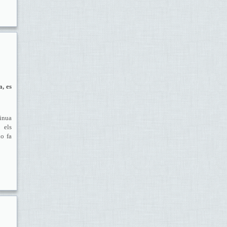
a, es
tinua
 els
ho fa