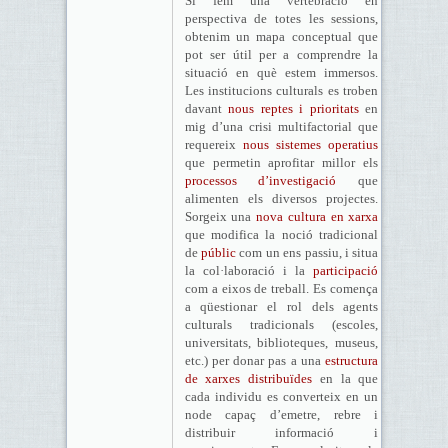
Si fem una vertebració en
perspectiva de totes les sessions,
obtenim un mapa conceptual que
pot ser útil per a comprendre la
situació en què estem immersos.
Les institucions culturals es troben
davant
nous reptes i prioritats
en
mig d’una crisi multifactorial que
requereix
nous sistemes operatius
que permetin aprofitar millor els
processos d’investigació
que
alimenten els diversos projectes.
Sorgeix una
nova cultura en xarxa
que modifica la noció tradicional
de
públic
com un ens passiu, i situa
la col·laboració i la
participació
com a eixos de treball. Es comença
a qüestionar el rol dels agents
culturals tradicionals (escoles,
universitats, biblioteques, museus,
etc.) per donar pas a una
estructura
de xarxes distribuïdes
en la que
cada individu es converteix en un
node capaç d’emetre, rebre i
distribuir informació i