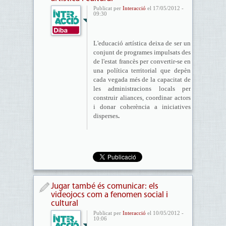
Publicat per
Interacció
el 17/05/2012 -
09:30
L'educació artística deixa de ser un
conjunt de programes impulsats des
de l'estat francès per convertir-se en
una política territorial que depèn
cada vegada més de la capacitat de
les administracions locals per
construir aliances, coordinar actors
i donar coherència a iniciatives
disperses
.
Jugar també és comunicar: els
videojocs com a fenomen social i
cultural
Publicat per
Interacció
el 10/05/2012 -
10:06