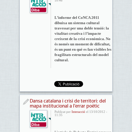
10:46
L’informe del CoNCA 2011
dibuixa un sistema cultural
travessat per una doble tensió: la
vitalitat creativa i l’impacte
creixent de la crisi econòmica. No
és només un moment de dificultat,
és un punt en què es fan visibles les
fragilitats estructurals del model
cultural.
Dansa catalana i crisi de territori: del
mapa institucional a l’errar poètic
Publicat per
Interacció
el 13/10/2012 -
11:35