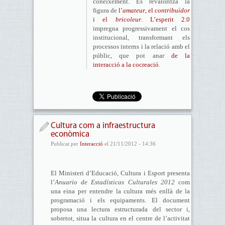
coneixement. Es revaloritza la
figura de
l’
amateur
, el
contribuïdor
i el
bricoleur
.
L’esperit 2.0
impregna progressivament el cos
institucional, transformant els
processos interns i la relació amb el
públic, que pot anar
de la
interacció a la cocreació
.
Cultura com a infraestructura
econòmica
Publicat per
Interacció
el 21/11/2012 - 14:36
El Ministeri d’Educació, Cultura i Esport presenta
l’
Anuario de Estadísticas Culturales 2012
com
una eina per entendre la cultura més enllà de la
programació i els equipaments. El document
proposa una lectura estructurada del sector i,
sobretot, situa la cultura en el centre de l’activitat