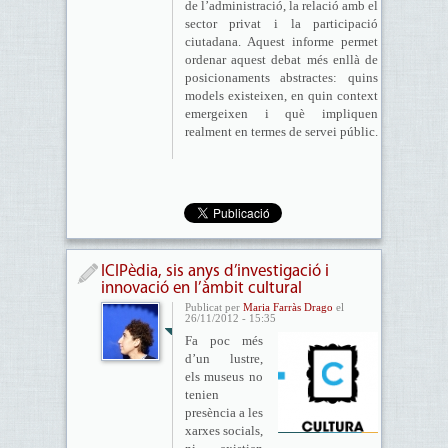
de l’administració, la relació amb el
sector privat i la participació
ciutadana. Aquest informe permet
ordenar aquest debat més enllà de
posicionaments abstractes: quins
models existeixen, en quin context
emergeixen i què impliquen
realment en termes de servei públic.
ICIPèdia, sis anys d’investigació i
innovació en l’àmbit cultural
Publicat per
Maria Farràs Drago
el
26/11/2012 - 15:35
Fa poc més
d’un lustre,
els museus no
tenien
presència a les
xarxes socials,