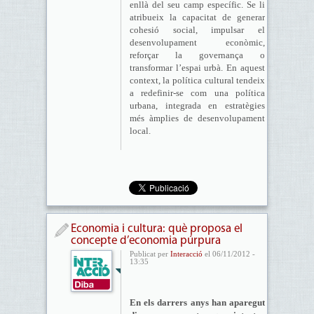
enllà del seu camp específic. Se li
atribueix la capacitat de generar
cohesió social, impulsar el
desenvolupament econòmic,
reforçar la governança o
transformar l’espai urbà. En aquest
context, la política cultural tendeix
a redefinir-se com una política
urbana, integrada en estratègies
més àmplies de desenvolupament
local.
Economia i cultura: què proposa el
concepte d’economia púrpura
Publicat per
Interacció
el 06/11/2012 -
13:35
En els darrers anys han aparegut