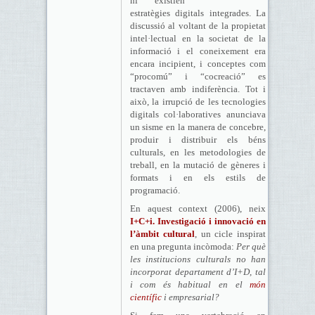
ni existien
estratègies digitals integrades. La
discussió al voltant de la propietat
intel·lectual en la societat de la
informació i el coneixement era
encara incipient, i conceptes com
“procomú” i “cocreació” es
tractaven amb indiferència. Tot i
això, la irrupció de les tecnologies
digitals col·laboratives anunciava
un sisme en la manera de concebre,
produir i distribuir els béns
culturals, en les metodologies de
treball, en la mutació de gèneres i
formats i en els estils de
programació.
En aquest context (2006), neix
I+C+i. Investigació i innovació en
l’àmbit cultural
, un cicle inspirat
en una pregunta incòmoda:
Per què
les institucions culturals no han
incorporat departament d’I+D, tal
i com és habitual en el
món
científic
i empresarial?