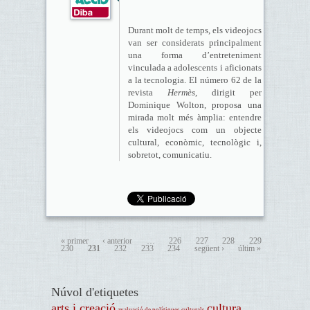
Durant molt de temps, els videojocs
van ser considerats principalment
una forma d’entreteniment
vinculada a adolescents i aficionats
a la tecnologia. El número 62 de la
revista
Hermès
, dirigit per
Dominique Wolton, proposa una
mirada molt més àmplia: entendre
els videojocs com un objecte
cultural, econòmic, tecnològic i,
sobretot, comunicatiu.
« primer
‹ anterior
…
226
227
228
229
230
231
232
233
234
següent ›
últim »
Núvol d'etiquetes
arts i creació
cultura
avaluació de polítiques culturals