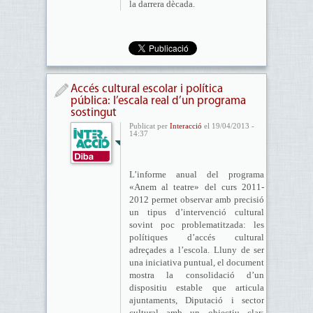
la darrera dècada.
Accés cultural escolar i política
pública: l’escala real d’un programa
sostingut
Publicat per
Interacció
el 19/04/2013 -
14:37
L’informe anual del programa
«Anem al teatre» del curs 2011-
2012 permet observar amb precisió
un tipus d’intervenció cultural
sovint poc problematitzada: les
polítiques d’accés cultural
adreçades a l’escola. Lluny de ser
una iniciativa puntual, el document
mostra la consolidació d’un
dispositiu estable que articula
ajuntaments, Diputació i sector
cultural amb un objectiu clar: