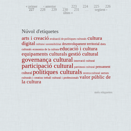
« primer
‹ anterior
…
223
224
225
226
227
228
229
230
231
…
següent ›
últim »
Núvol d'etiquetes
arts i creació
cultura
avaluació de polítiques culturals
digital
desenvolupament territorial
drets
cultura i sostenibilitat
educació i cultura
culturals
economia de la cultura
gestió cultural
equipaments culturals
governança cultural
innovació cultural
participació cultural
pensament
patrimoni cultural
polítiques culturals
cultural
sectors
recerca cultural
valor públic de
culturals i creatius
treball cultural i professionals
la cultura
més etiquetes