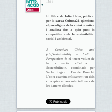
15:11
El llibre de Julia Hahn, publicat
per la xarxa Cultura21, qüestiona
el paradigma de la ciutat creativa
i analitza fins a quin punt és
compatible amb la sostenibilitat
social i ambiental.
A Creatives Cities and
(Un)Sustainability – Cultural
Perspectives
és el tercer volum de
la col·lecció «Cultura i
Sostenibilitat», coordinada per
Sacha Kagan i Davide Brocchi.
L’obra examina críticament un dels
conceptes urbans més influents de
les darreres dècades.