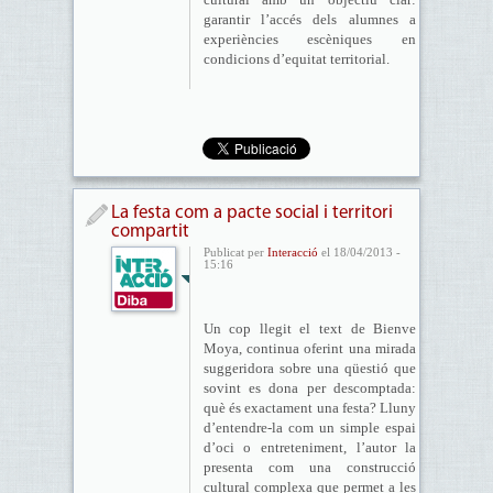
garantir l’accés dels alumnes a
experiències escèniques en
condicions d’equitat territorial.
La festa com a pacte social i territori
compartit
Publicat per
Interacció
el 18/04/2013 -
15:16
Un cop llegit el text de Bienve
Moya, continua oferint una mirada
suggeridora sobre una qüestió que
sovint es dona per descomptada:
què és exactament una festa? Lluny
d’entendre-la com un simple espai
d’oci o entreteniment, l’autor la
presenta com una construcció
cultural complexa que permet a les