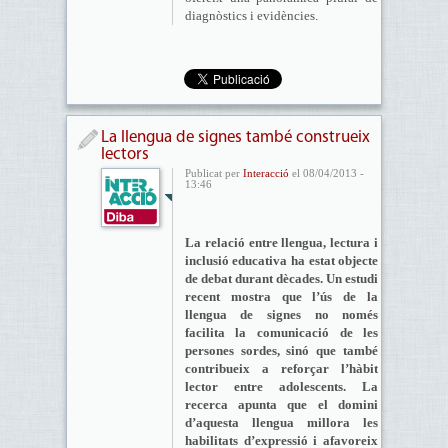
diagnòstics i evidències.
La llengua de signes també construeix
lectors
Publicat per
Interacció
el 08/04/2013 -
13:46
La relació entre llengua, lectura i
inclusió educativa ha estat objecte
de debat durant dècades. Un estudi
recent mostra que l’ús de la
llengua de signes no només
facilita la comunicació de les
persones sordes, sinó que també
contribueix a reforçar l’hàbit
lector entre adolescents. La
recerca apunta que el domini
d’aquesta llengua millora les
habilitats d’expressió i afavoreix