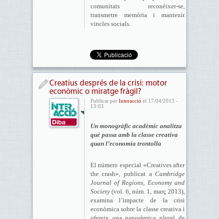
comunitats reconèixer-se,
transmetre memòria i mantenir
vincles socials.
Creatius després de la crisi: motor
econòmic o miratge fràgil?
Publicat per
Interacció
el 17/04/2013 -
13:03
Un monogràfic acadèmic analitza
què passa amb la classe creativa
quan l’economia trontolla
El número especial «Creatives after
the crash», publicat a
Cambridge
Journal of Regions, Economy and
Society
(vol. 6, núm. 1, març 2013),
examina l’impacte de la crisi
econòmica sobre la classe creativa i
ofereix una panoràmica plural de