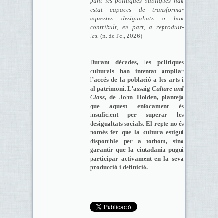
punt les polítiques públiques han
estat capaces de transformar
aquestes desigualtats o han
contribuït, en part, a reproduir-
les.
(n. de l'e., 2026)
Durant dècades, les polítiques
culturals han intentat ampliar
l’accés de la població a les arts i
al patrimoni. L’assaig
Culture and
Class
, de John Holden, planteja
que aquest enfocament és
insuficient per superar les
desigualtats socials. El repte no és
només fer que la cultura estigui
disponible per a tothom, sinó
garantir que la ciutadania pugui
participar activament en la seva
producció i definició.