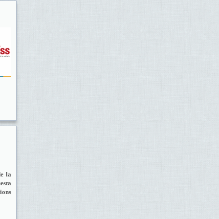
de la
esta
ions