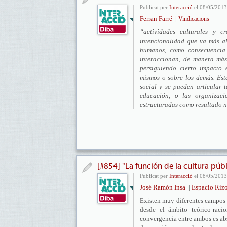
Publicat per
Interacció
el 08/05/2013
Ferran Farré
|
Vindicacions
“actividades culturales y c
intencionalidad que va más al
humanos, como consecuencia 
interaccionan, de manera más
persiguiendo cierto impacto e
mismos o sobre los demás. Est
social y se pueden articular 
educación, o las organizacio
estructuradas como resultado na
[#854] "La función de la cultura púb
Publicat per
Interacció
el 08/05/2013
José Ramón Insa
|
Espacio Riz
Existen muy diferentes campos 
desde el ámbito teórico-raci
convergencia entre ambos es abs