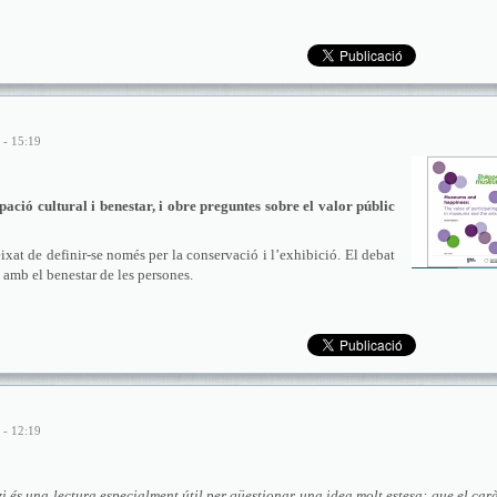
 - 15:19
pació cultural i benestar, i obre preguntes sobre el valor públic
xat de definir-se només per la conservació i l’exhibició. El debat
ó amb el benestar de les persones.
 - 12:19
i és una lectura especialment útil per qüestionar una idea molt estesa: que el car