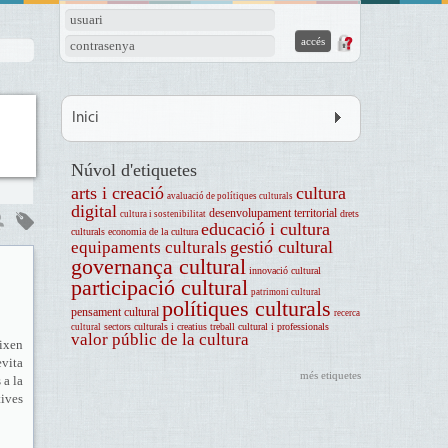
usuari
contrasenya
Inici
Núvol d'etiquetes
arts i creació
cultura
avaluació de polítiques culturals
digital
desenvolupament territorial
drets
cultura i sostenibilitat
educació i cultura
culturals
economia de la cultura
gestió cultural
equipaments culturals
governança cultural
innovació cultural
participació cultural
patrimoni cultural
polítiques culturals
pensament cultural
recerca
sectors culturals i creatius
treball cultural i professionals
cultural
valor públic de la cultura
eixen
evita
més etiquetes
 a la
tives