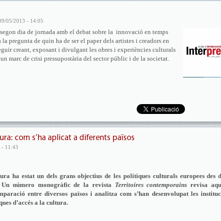
09/05/2013 - 14:05
 segon dia de jornada amb el debat sobre la innovació en temps
 la pregunta de quin ha de ser el paper dels artistes i creadors en
uir creant, exposant i divulgant les obres i experiències culturals
 un marc de crisi pressupostària del sector públic i de la societat.
ra: com s’ha aplicat a diferents països
 - 11:43
ura ha estat un dels grans objectius de les polítiques culturals europees des 
. Un número monogràfic de la revista
Territoires contemporains
revisa aqu
mparació entre diversos països i analitza com s’han desenvolupat les instituc
iques d’accés a la cultura.