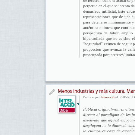
de recesión como el actual se 
perpetuo en el que se intenta d
demasiado artificial. Este en
representaciones que de una ej
para detenerse mínimamente y r
auténtica quimera que continua
perspectiva de futuro amplio 
hipertrofiada que no es sino el
“seguridad” eximen de seguir p
proporción que avanza la call
preocupada por intereses limitad
Menos industrias y más cultura. Mart
Publicat per
Interacció
el 08/05/2013
Publicat originalment en altres 
directa al paradigma de les in
assenyala que aquest enfocame
desplaçant-ne la dimensió soci
la cultura es cosa de especial