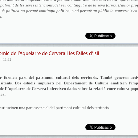
palment de les seves intencions, del seu contingut o de la seva forma. L'autor pr
 és política no perquè contingui política, sinó perquè un públic la converteix e
n.
ic de l’Aquelarre de Cervera i les Falles d’Isil
 - 11:32
r formen part del patrimoni cultural dels territoris. També generen activ
itants. Dos estudis impulsats pel Departament de Cultura analitzen l’imp
i de l’Aquelarre de Cervera i ofereixen dades sobre la relació entre cultura pop
ica.
stitueixen una part essencial del patrimoni cultural dels territoris.