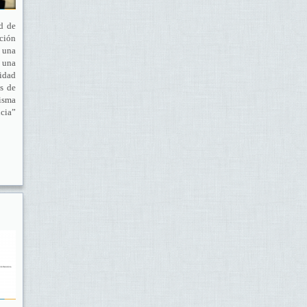
d de
ación
s una
n una
idad
es de
misma
ncia”