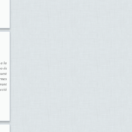
 a la
no és
quest
ormes
erant
ucció