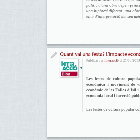
polític d'una obra depèn princi
una hipòtesi diferent: una obra
eina d'interpretació del seu mó
Quant val una festa? L’impacte econòm
Publicat per
Interacció
el 21/05/2013
Les festes de cultura popula
econòmica i moviment de vis
econòmic de les Falles d’Isil 
economia local i inversió públ
Les festes de cultura popular con