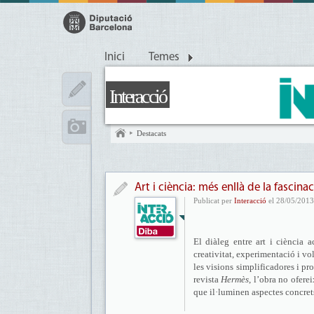
Inici
Temes
Interacció
Destacats
Art i ciència: més enllà de la fascina
Publicat per
Interacció
el 28/05/2013
El diàleg entre art i ciència
creativitat, experimentació i vo
les visions simplificadores i pr
revista
Hermès
, l’obra no ofere
que il·luminen aspectes concrets