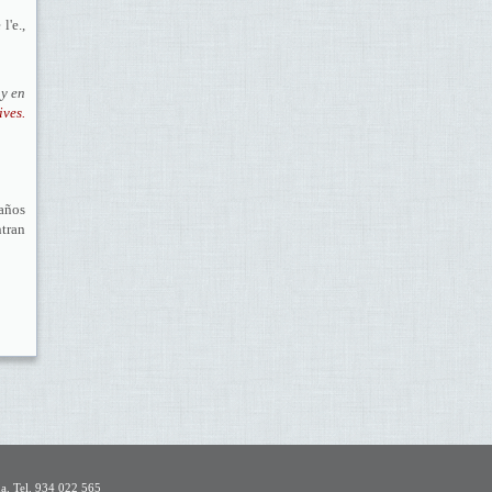
 l'e.,
y en
ives.
años
ntran
na. Tel. 934 022 565