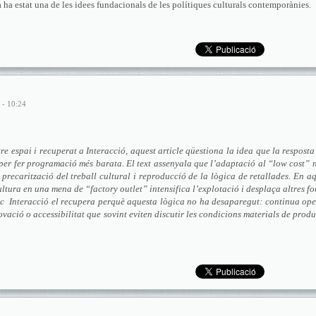
 ha estat una de les idees fundacionals de les polítiques culturals contemporànies.
 - 10:24
re espai i recuperat a Interacció, aquest article qüestiona la idea que la resposta
 per fer programació més barata. El text assenyala que l’adaptació al “low cost” 
 precarització del treball cultural i reproducció de la lògica de retallades. En a
cultura en una mena de “factory outlet” intensifica l’explotació i desplaça altres f
lic Interacció el recupera perquè aquesta lògica no ha desaparegut: continua op
ovació o accessibilitat que sovint eviten discutir les condicions materials de prod