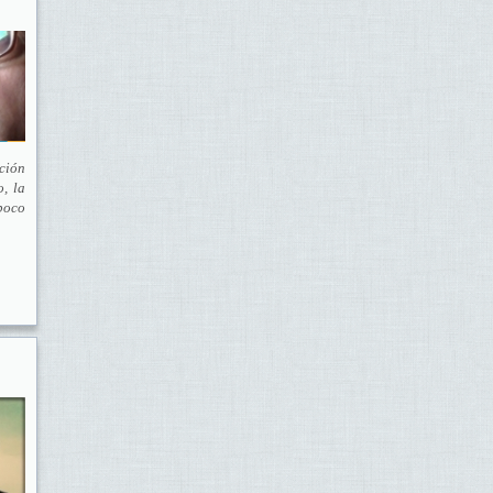
ación
, la
poco