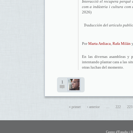
Interacció el recupera perquè 
com a indústria i cultura com 
2026)
Traducción del articulo publi
Por
Marta Ardiaca
,
Rafa Milán
En las diversas asambleas y 
intentando plantar cara a las s
otras luchas del momento.
1
« primer
‹ anterior
…
222
223
Centre d'Estudis i 