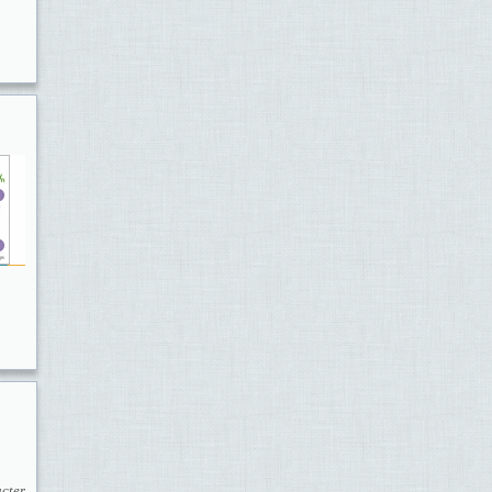
àcter