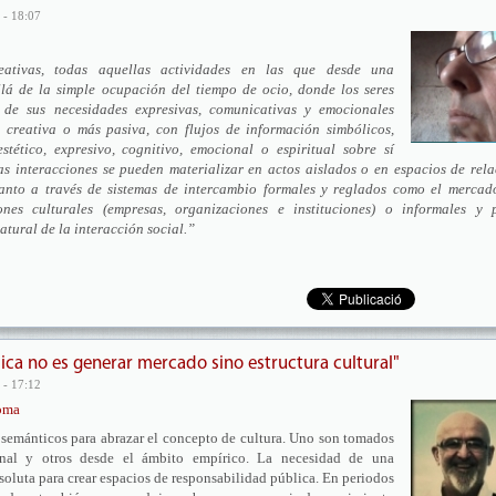
 - 18:07
reativas, todas aquellas actividades en las que desde una
lá de la simple ocupación del tiempo de ocio, donde los seres
de sus necesidades expresivas, comunicativas y emocionales
 creativa o más pasiva, con flujos de información simbólicos,
stético, expresivo, cognitivo, emocional o espiritual sobre sí
as interacciones se pueden materializar en actos aislados o en espacios de rel
tanto a través de sistemas de intercambio formales y reglados como el mercado
nes culturales (empresas, organizaciones e instituciones) o informales y 
tural de la interacción social.”
lica no es generar mercado sino estructura cultural"
 - 17:12
oma
semánticos para abrazar el concepto de cultura. Uno son tomados
onal y otros desde el ámbito empírico. La necesidad de una
oluta para crear espacios de responsabilidad pública. En periodos