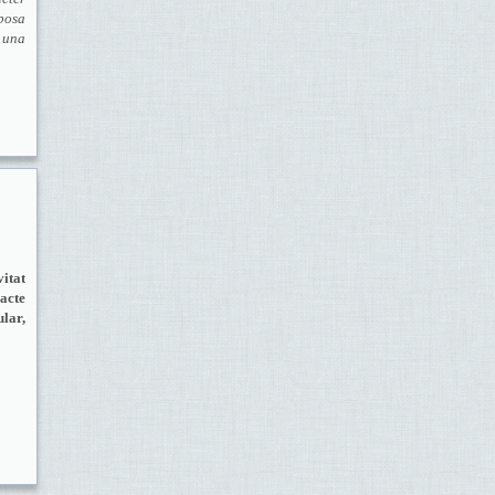
oposa
n una
itat
acte
ular,