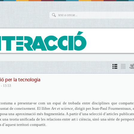
ció per la tecnologia
 - 13:53
 acostuma a presentar-se com un espai de trobada entre disciplines que compart
luntat de coneixement. El llibre
Art et science
, dirigit per Jean-Paul Fourmentraux, 
oposa una aproximació més fragmentària. A partir d’una selecció d’articles publicats
ix una teoria unificada de les relacions entre art i ciència, sinó una sèrie de perspec
 d’aquest territori compartit.