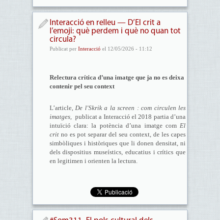
Interacció en relleu — D’El crit a
l’emoji: què perdem i què no quan tot
circula?
Publicat per
Interacció
el 12/05/2026 - 11:12
Relectura crítica d’una imatge que ja no es deixa
contenir pel seu context
L’article,
De l'Skrik a la screen : com circulen les
imatges,
publicat a Interacció el 2018 partia d’una
intuïció clara: la potència d’una imatge com
El
crit
no es pot separar del seu context, de les capes
simbòliques i històriques que li donen densitat, ni
dels dispositius museístics, educatius i crítics que
en legitimen i orienten la lectura.