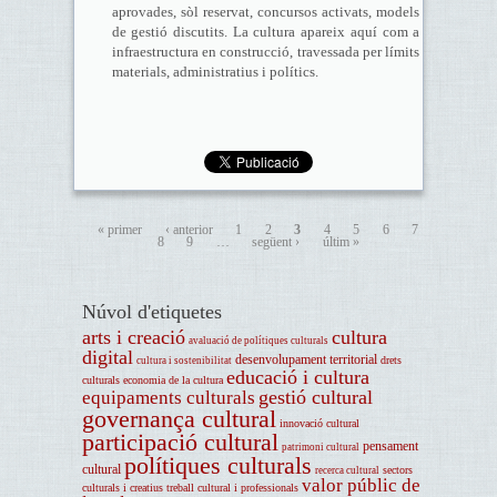
aprovades, sòl reservat, concursos activats, models
de gestió discutits. La cultura apareix aquí com a
infraestructura en construcció, travessada per límits
materials, administratius i polítics.
« primer
‹ anterior
1
2
3
4
5
6
7
8
9
…
següent ›
últim »
Núvol d'etiquetes
arts i creació
cultura
avaluació de polítiques culturals
digital
desenvolupament territorial
drets
cultura i sostenibilitat
educació i cultura
culturals
economia de la cultura
gestió cultural
equipaments culturals
governança cultural
innovació cultural
participació cultural
pensament
patrimoni cultural
polítiques culturals
cultural
sectors
recerca cultural
valor públic de
culturals i creatius
treball cultural i professionals