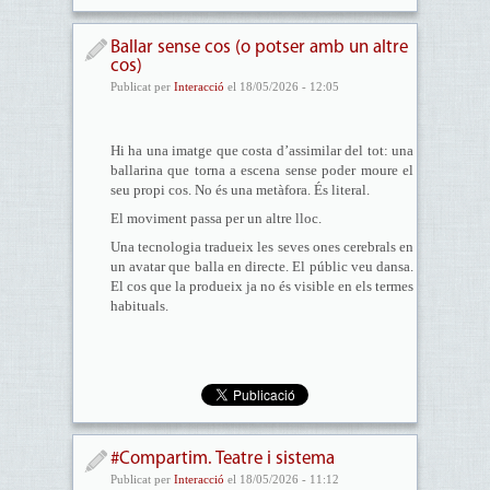
Ballar sense cos (o potser amb un altre
cos)
Publicat per
Interacció
el 18/05/2026 - 12:05
Hi ha una imatge que costa d’assimilar del tot: una
ballarina que torna a escena sense poder moure el
seu propi cos. No és una metàfora. És literal.
El moviment passa per un altre lloc.
Una tecnologia tradueix les seves ones cerebrals en
un avatar que balla en directe. El públic veu dansa.
El cos que la produeix ja no és visible en els termes
habituals.
#Compartim. Teatre i sistema
Publicat per
Interacció
el 18/05/2026 - 11:12